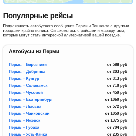
Популярные рейсы
Популярность автобусного сообщения Перми и Ташкента с другими
городами крайне велика. Ознакомьтесь с рейсами и маршрутами,
которые могут стать интересной альтернативой вашей поездке.
Автобусы из Перми
Пермь – Березники
от
588
руб
Пермь – Добрянка
от
203
руб
Пермь – Кунгур
от
313
руб
Пермь – Соликамск
от
710
руб
Пермь – Чусовой
от
459
руб
Пермь – Екатеринбург
от
1060
руб
Пермь – Лысьва
от
572
руб
Пермь – Чайковский
от
1059
руб
Пермь – Ижевск
от
1375
руб
Пермь – Губаха
от
704
руб
Пермь – Усть-Качка
от
235
руб