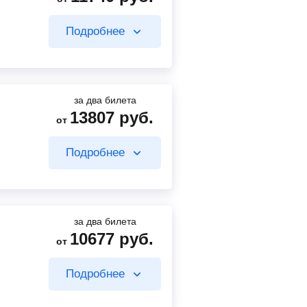
Подробнее
за два билета
13807
руб.
от
5200
руб.
от
Подробнее
Найти билет
за два билета
10677
руб.
от
6177
руб.
от
Подробнее
6540
руб.
от
Найти билет