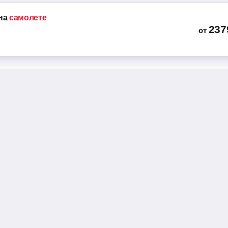
 мин
на
самолете
237
от
Автобус 49 мест