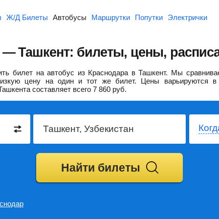
ы
Ж/Д Билеты
Автобусы
Маршрутки
Попутки
Электрички
 — Ташкент: билеты, цены, распис
ть билет на автобус из Краснодара в Ташкент.
Мы сравнивае
изкую цену на один и тот же билет. Цены варьируются в 
Ташкента составляет всего
7 860
руб.
Когд
Найти билеты
снодар