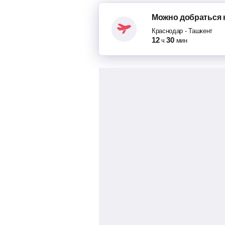
пересадка в Москве 12 ч 30
Можно добраться
59 ч 0 мин в пути
Краснодар
-
Ташкент
12
30
ч
мин
19:30
Москва
Москва (Котельники АС)
08:30
Ташкент
Ташкент