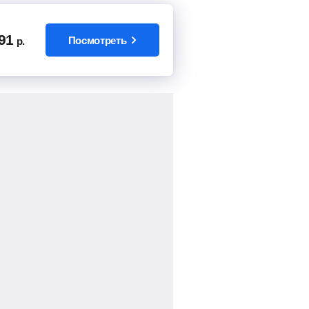
91
Посмотреть
р.
6540
руб.
от
Найти билет