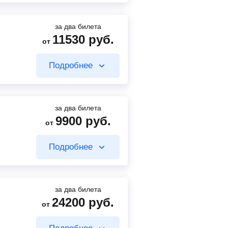
Найти билет
за два билета
11530
руб.
от
6177
руб.
от
Подробнее
7630
руб.
от
Найти билет
Найти билет
за два билета
9900
руб.
от
4990
руб.
от
Подробнее
4500
руб.
Найти билет
от
Найти билет
за два билета
24200
руб.
от
3360
руб.
от