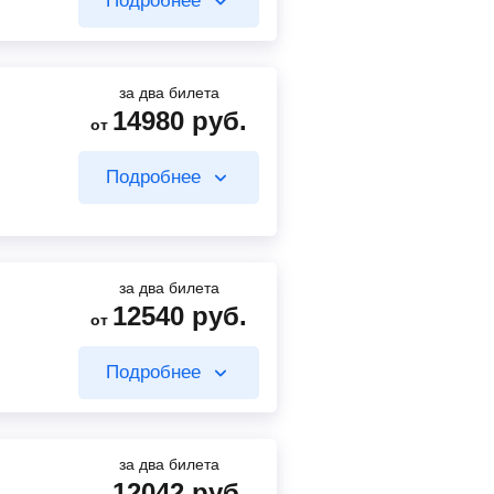
Подробнее
6540
руб.
Найти билет
от
Найти билет
за два билета
14980
руб.
от
19800
руб.
от
Подробнее
6540
руб.
Найти билет
от
Найти билет
за два билета
12540
руб.
от
7350
руб.
от
Подробнее
4400
руб.
от
Найти билет
Найти билет
за два билета
12042
руб.