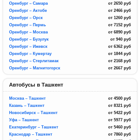
Оренбург – Самара
от
2650
руб
Оренбург – Актобе
от
2466
руб
Оренбург – Орск
от
1260
руб
Оренбург – Пермь
от
7152
руб
Оренбург – Москва
от
6890
руб
Оренбург – Бузулук
от
940
руб
Оренбург – Ижевск
от
6362
руб
Оренбург – Кумертау
от
1844
руб
Оренбург – Стерлитамак
от
2168
руб
Оренбург – Магнитогорск
от
2667
руб
Автобусы в Ташкент
Москва – Ташкент
от
4500
руб
Казань – Ташкент
от
8321
руб
Новосибирск – Ташкент
от
5422
руб
Уфа – Ташкент
от
5977
руб
Екатеринбург – Ташкент
от
5460
руб
Краснодар – Ташкент
от
7860
руб