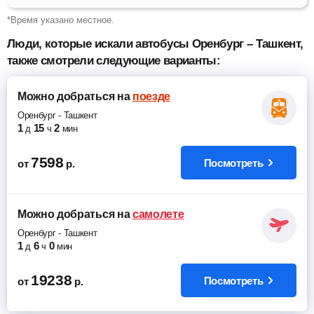
*Время указано местное.
Люди, которые искали автобусы Оренбург – Ташкент,
также смотрели следующие варианты:
Можно добраться
на
поезде
Оренбург
-
Ташкент
1
15
2
д
ч
мин
7598
Посмотреть
от
р.
Можно добраться
на
самолете
Оренбург
-
Ташкент
1
6
0
д
ч
мин
19238
Посмотреть
от
р.