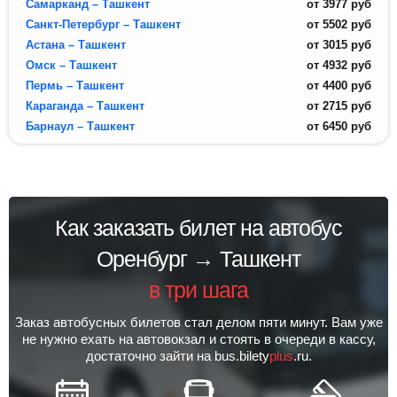
Самарканд – Ташкент
от
3977
руб
Санкт-Петербург – Ташкент
от
5502
руб
Астана – Ташкент
от
3015
руб
Омск – Ташкент
от
4932
руб
Пермь – Ташкент
от
4400
руб
Караганда – Ташкент
от
2715
руб
Барнаул – Ташкент
от
6450
руб
Как заказать билет на автобус
Оренбург → Ташкент
в три шага
Заказ автобусных билетов стал делом пяти минут. Вам уже
не нужно ехать на автовокзал и стоять в очереди в кассу,
достаточно зайти на bus.bilety
plus
.ru.