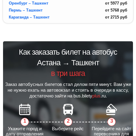
Оренбург – Ташкент
от
5977
руб
Пермь – Ташкент
от
5768
руб
Караганда – Ташкент
от
2715
руб
Как заказать билет на автобус
Астана → Ташкент
в три шага
Заказ автобусных билетов стал делом пяти минут. Вам уже
не нужно ехать на автовокзал и стоять в очереди в кассу,
достаточно зайти на bus.bilety
plus
.ru.
Укажите город и
Выберите рейс
Перейдите на сайт
дату отправления
перевозчика для