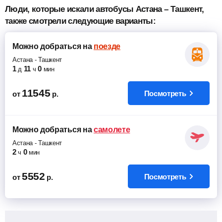
Люди, которые искали автобусы Астана – Ташкент,
также смотрели следующие варианты:
Можно добраться
на
поезде
Астана
-
Ташкент
1
11
0
д
ч
мин
11545
Посмотреть
от
р.
Можно добраться
на
самолете
Астана
-
Ташкент
2
0
ч
мин
5552
Посмотреть
от
р.