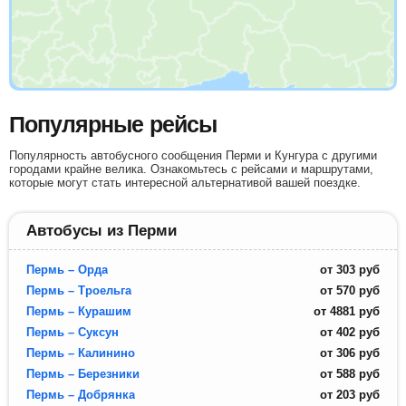
Популярные рейсы
Популярность автобусного сообщения Перми и Кунгура с другими
городами крайне велика. Ознакомьтесь с рейсами и маршрутами,
которые могут стать интересной альтернативой вашей поездке.
Автобусы из Перми
Пермь – Орда
от
303
руб
Пермь – Троельга
от
570
руб
Пермь – Курашим
от
4881
руб
Пермь – Суксун
от
402
руб
Пермь – Калинино
от
306
руб
Пермь – Березники
от
588
руб
Пермь – Добрянка
от
203
руб