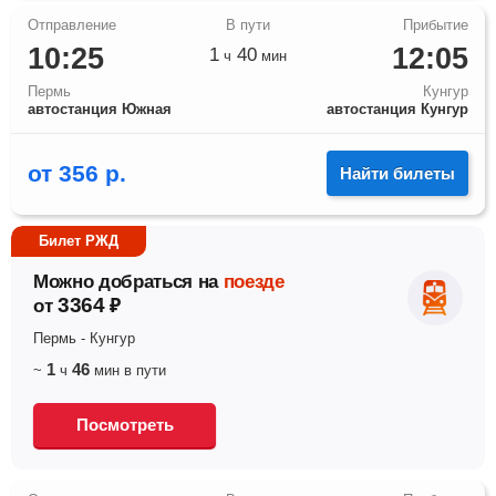
10:25
12:05
1
40
ч
мин
Пермь
Кунгур
автостанция Южная
автостанция Кунгур
от
356
р.
Найти билеты
Билет РЖД
Можно добраться на
поезде
3364
от
₽
Пермь
-
Кунгур
1
46
~
ч
мин
в пути
Посмотреть