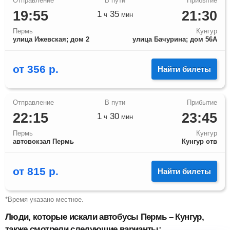
19:55
21:30
1
35
ч
мин
Пермь
Кунгур
улица Ижевская; дом 2
улица Бачурина; дом 56А
от
356
р.
Найти билеты
22:15
23:45
1
30
ч
мин
Пермь
Кунгур
автовокзал Пермь
Кунгур отв
от
815
р.
Найти билеты
*Время указано местное.
Люди, которые искали автобусы Пермь – Кунгур,
также смотрели следующие варианты: