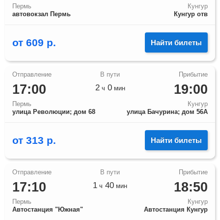
Пермь
Кунгур
автовокзал Пермь
Кунгур отв
от
609
р.
Найти билеты
17:00
19:00
2
0
ч
мин
Пермь
Кунгур
улица Революции; дом 68
улица Бачурина; дом 56А
от
313
р.
Найти билеты
17:10
18:50
1
40
ч
мин
Пермь
Кунгур
Автостанция "Южная"
Автостанция Кунгур