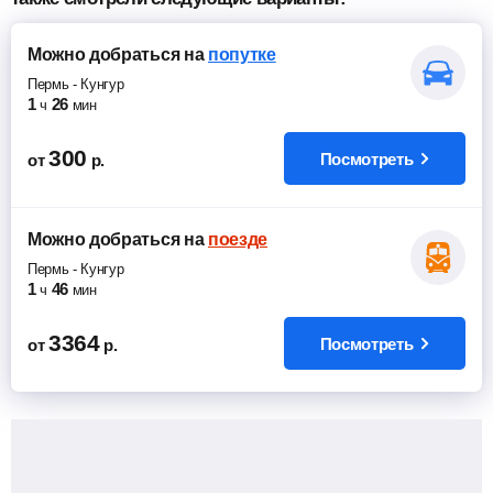
Можно добраться
на
попутке
Пермь
-
Кунгур
1
26
ч
мин
300
Посмотреть
от
р.
Можно добраться
на
поезде
Пермь
-
Кунгур
1
46
ч
мин
3364
Посмотреть
от
р.