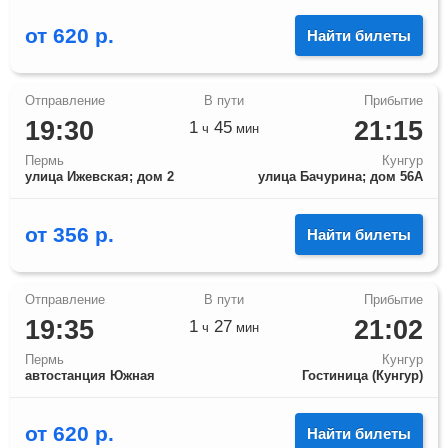
от
620
р.
Найти билеты
19:30
21:15
1
45
ч
мин
Пермь
Кунгур
улица Ижевская; дом 2
улица Бачурина; дом 56А
от
356
р.
Найти билеты
19:35
21:02
1
27
ч
мин
Пермь
Кунгур
автостанция Южная
Гостиница (Кунгур)
от
620
р.
Найти билеты