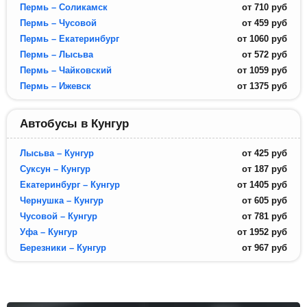
Пермь – Соликамск
от
710
руб
Пермь – Чусовой
от
459
руб
Пермь – Екатеринбург
от
1060
руб
Пермь – Лысьва
от
572
руб
Пермь – Чайковский
от
1059
руб
Пермь – Ижевск
от
1375
руб
Автобусы в Кунгур
Лысьва – Кунгур
от
425
руб
Суксун – Кунгур
от
187
руб
Екатеринбург – Кунгур
от
1405
руб
Чернушка – Кунгур
от
605
руб
Чусовой – Кунгур
от
781
руб
Уфа – Кунгур
от
1952
руб
Березники – Кунгур
от
967
руб