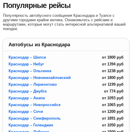
Популярные рейсы
Популярность автобусного сообщения Краснодара и Туапсе с
другими городами крайне велика. Ознакомьтесь с рейсами и
маршрутами, которые могут стать интересной альтернативой вашей
поездке.
Автобусы из Краснодара
Краснодар – Шепси
от
1800
руб
Краснодар – Небуг
от
1394
руб
Краснодар – Ольгинка
от
1238
руб
Краснодар – Новомихайловский
от
1800
руб
Краснодар – Лермонтово
от
1199
руб
Краснодар – Джубга
от
774
руб
Краснодар – Анапа
от
1093
руб
Краснодар – Новороссийск
от
1065
руб
Краснодар – Сочи
от
1200
руб
Краснодар – Симферополь
от
1891
руб
Краснодар – Геленджик
от
1050
руб
Краснодар – Лабинск
от
1500
руб