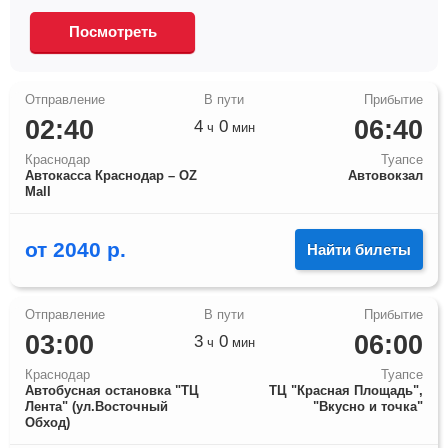
Посмотреть
02:40
06:40
4
0
ч
мин
Краснодар
Туапсе
Автокасса Краснодар – OZ
Автовокзал
Mall
от
2040
р.
Найти билеты
03:00
06:00
3
0
ч
мин
Краснодар
Туапсе
Автобусная остановка "ТЦ
ТЦ "Красная Площадь",
Лента" (ул.Восточный
"Вкусно и точка"
Обход)