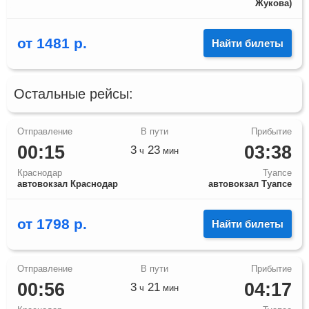
Жукова)
от
1481
р.
Найти билеты
Остальные рейсы:
00:15
03:38
3
23
ч
мин
Краснодар
Туапсе
автовокзал Краснодар
автовокзал Туапсе
от
1798
р.
Найти билеты
00:56
04:17
3
21
ч
мин