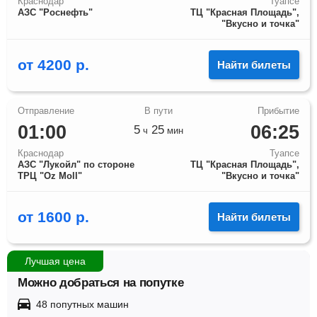
Краснодар
Туапсе
АЗС "Роснефть"
ТЦ "Красная Площадь",
"Вкусно и точка"
от
4200
р.
Найти билеты
01:00
06:25
5
25
ч
мин
Краснодар
Туапсе
АЗС "Лукойл" по стороне
ТЦ "Красная Площадь",
ТРЦ "Оz Moll"
"Вкусно и точка"
от
1600
р.
Найти билеты
Лучшая цена
Можно добраться на попутке
48 попутных машин