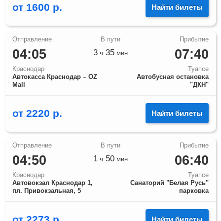
от
1600
р.
Найти билеты
04:05
07:40
3
35
ч
мин
Краснодар
Туапсе
Автокасса Краснодар – OZ
Автобусная остановка
Mall
"ДКН"
от
2220
р.
Найти билеты
04:50
06:40
1
50
ч
мин
Краснодар
Туапсе
Автовокзал Краснодар 1,
Санаторий "Белая Русь"
пл. Привокзальная, 5
парковка
от
2273
р.
Найти билеты