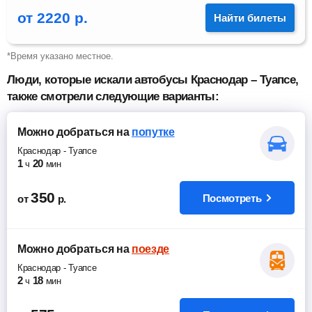
от
2220
р.
Найти билеты
*Время указано местное.
Люди, которые искали автобусы Краснодар – Туапсе,
также смотрели следующие варианты:
Можно добраться
на
попутке
Краснодар
-
Туапсе
1
20
ч
мин
350
Посмотреть
от
р.
Можно добраться
на
поезде
Краснодар
-
Туапсе
2
18
ч
мин