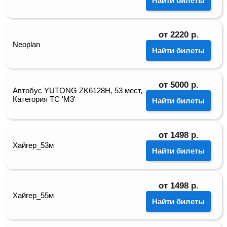
Найти билеты
от
2220
р.
Neoplan
Найти билеты
от
5000
р.
Автобус YUTONG ZK6128H, 53 мест,
Категория ТС 'М3'
Найти билеты
от
1498
р.
Хайгер_53м
Найти билеты
от
1498
р.
Хайгер_55м
Найти билеты