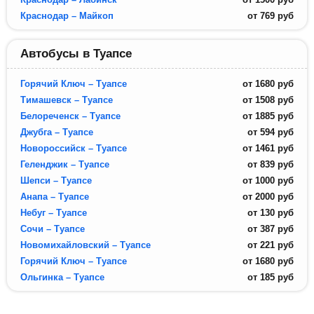
Краснодар – Майкоп
от
769
руб
Автобусы в Туапсе
Горячий Ключ – Туапсе
от
1680
руб
Тимашевск – Туапсе
от
1508
руб
Белореченск – Туапсе
от
1885
руб
Джубга – Туапсе
от
594
руб
Новороссийск – Туапсе
от
1461
руб
Геленджик – Туапсе
от
839
руб
Шепси – Туапсе
от
1000
руб
Анапа – Туапсе
от
2000
руб
Небуг – Туапсе
от
130
руб
Сочи – Туапсе
от
387
руб
Новомихайловский – Туапсе
от
221
руб
Горячий Ключ – Туапсе
от
1680
руб
Ольгинка – Туапсе
от
185
руб