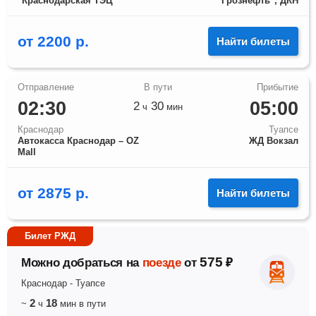
"Краснодарская ТЭЦ"
"Грознефть", ДКН
от
2200
р.
Найти билеты
02:30
05:00
2
30
ч
мин
Краснодар
Туапсе
Автокасса Краснодар – OZ
ЖД Вокзал
Mall
от
2875
р.
Найти билеты
Билет РЖД
575
Можно добраться на
поезде
от
₽
Краснодар
-
Туапсе
2
18
~
ч
мин
в пути