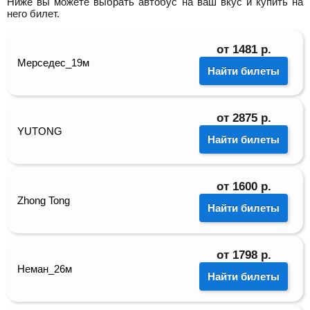
Ниже вы можете выбрать автобус на ваш вкус и купить на
него билет.
от
1481
р.
Мерседес_19м
Найти билеты
от
2875
р.
YUTONG
Найти билеты
от
1600
р.
Zhong Tong
Найти билеты
от
1798
р.
Неман_26м
Найти билеты