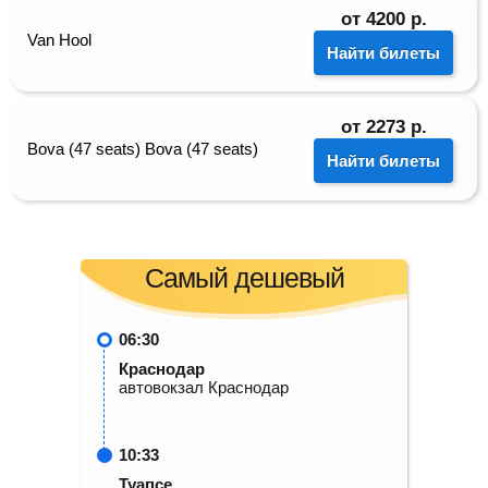
от
4200
р.
Van Hool
Найти билеты
от
2273
р.
Bova (47 seats) Bova (47 seats)
Найти билеты
Самый дешевый
06:30
Краснодар
автовокзал Краснодар
10:33
Туапсе