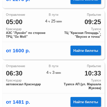
05:00
09:25
4
25
ч
мин
Краснодар
Туапсе
АЗС "Лукойл" по стороне
ТЦ "Красная Площадь",
ТРЦ "Оz Moll"
"Вкусно и точка"
от
1600
р.
Найти билеты
06:30
10:33
4
3
ч
мин
Краснодар
Туапсе
автовокзал Краснодар
Туапсе АП (ул. Маршала
Жукова)
от
1481
р.
Найти билеты