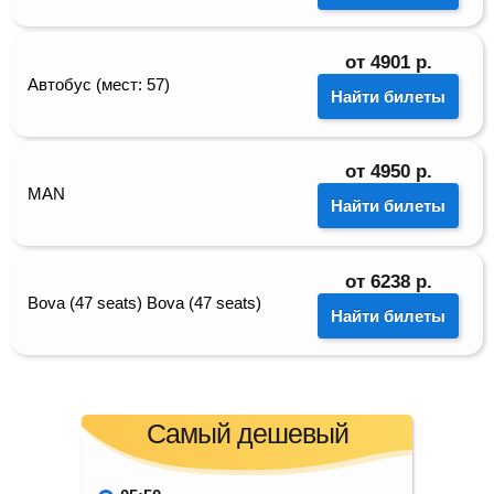
от
4901
р.
Автобус (мест: 57)
Найти билеты
от
4950
р.
MAN
Найти билеты
от
6238
р.
Bova (47 seats) Bova (47 seats)
Найти билеты
Самый дешевый