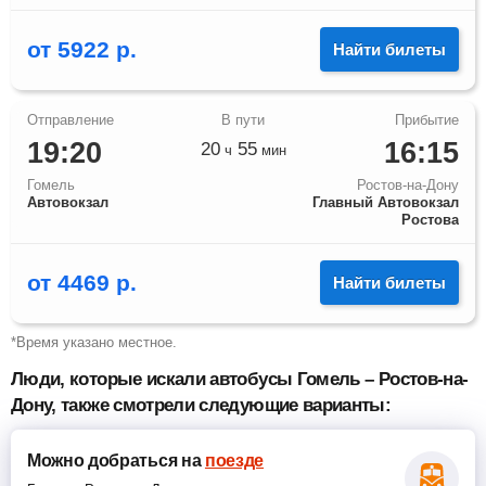
от
5922
р.
Найти билеты
19:20
16:15
20
55
ч
мин
Гомель
Ростов-на-Дону
Автовокзал
Главный Автовокзал
Ростова
от
4469
р.
Найти билеты
*Время указано местное.
Люди, которые искали автобусы Гомель – Ростов-на-
Дону, также смотрели следующие варианты:
Можно добраться
на
поезде