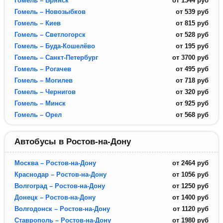
Гомель – Брянск
от
1344
руб
Гомель – Новозыбков
от
539
руб
Гомель – Киев
от
815
руб
Гомель – Светлогорск
от
528
руб
Гомель – Буда-Кошелёво
от
195
руб
Гомель – Санкт-Петербург
от
3700
руб
Гомель – Рогачев
от
495
руб
Гомель – Могилев
от
718
руб
Гомель – Чернигов
от
320
руб
Гомель – Минск
от
925
руб
Гомель – Орел
от
568
руб
Автобусы в Ростов-на-Дону
Москва – Ростов-на-Дону
от
2464
руб
Краснодар – Ростов-на-Дону
от
1056
руб
Волгоград – Ростов-на-Дону
от
1250
руб
Донецк – Ростов-на-Дону
от
1400
руб
Волгодонск – Ростов-на-Дону
от
1120
руб
Ставрополь – Ростов-на-Дону
от
1980
руб