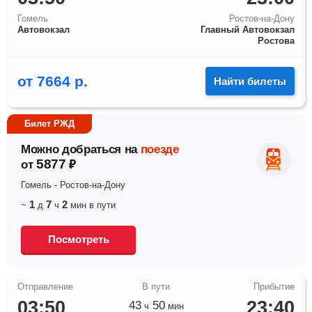
Гомель
Ростов-на-Дону
Автовокзал
Главный Автовокзал
Ростова
от
7664
р.
Найти билеты
Билет РЖД
Можно добраться на
поезде
5877
от
₽
Гомель
-
Ростов-на-Дону
1
7
2
~
д
ч
мин
в пути
Посмотреть
03:50
23:40
43
50
ч
мин