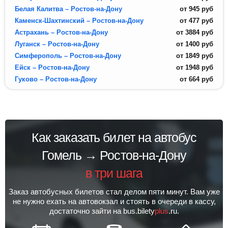
Белая Калитва – Ростов-на-Дону
от
945
руб
Каменск-Шахтинский – Ростов-на-Дону
от
477
руб
Астрахань – Ростов-на-Дону
от
3884
руб
Луганск – Ростов-на-Дону
от
1400
руб
Симферополь – Ростов-на-Дону
от
1849
руб
Ейск – Ростов-на-Дону
от
1948
руб
Гуково – Ростов-на-Дону
от
664
руб
Как заказать билет на автобус
Гомель → Ростов-на-Дону
в три шага
Заказ автобусных билетов стал делом пяти минут. Вам уже
не нужно ехать на автовокзал и стоять в очереди в кассу,
достаточно зайти на bus.bilety
plus
.ru.