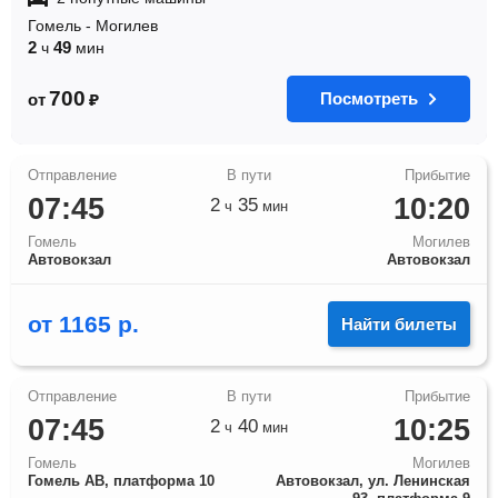
Гомель
-
Могилев
2
49
ч
мин
700
Посмотреть
от
₽
07:45
10:20
2
35
ч
мин
Гомель
Могилев
Автовокзал
Автовокзал
от
1165
р.
Найти билеты
07:45
10:25
2
40
ч
мин
Гомель
Могилев
Гомель АВ, платформа 10
Автовокзал, ул. Ленинская