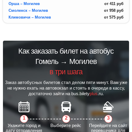
Орша – Могилев
от
411
руб
Смоленск – Могилев
от
958
руб
Климовичи – Могилев
от
575
руб
Как заказать билет на автобус
Гомель → Могилев
в три шага
Заказ автобусных билетов стал делом пяти минут. Вам уже
не нужно ехать на автовокзал и стоять в очереди в кассу,
достаточно зайти на bus.bilety
plus
.ru.
Укажите город и
Выберите рейс
Перейдите на сайт
дату отправления
перевозчика для