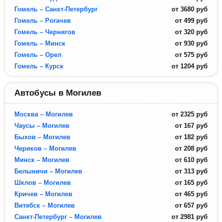
Гомель – Санкт-Петербург
от
3680
руб
Гомель – Рогачев
от
499
руб
Гомель – Чернигов
от
320
руб
Гомель – Минск
от
930
руб
Гомель – Орел
от
575
руб
Гомель – Курск
от
1204
руб
Автобусы в Могилев
Москва – Могилев
от
2325
руб
Чаусы – Могилев
от
167
руб
Быхов – Могилев
от
182
руб
Чериков – Могилев
от
208
руб
Минск – Могилев
от
610
руб
Белыничи – Могилев
от
313
руб
Шклов – Могилев
от
165
руб
Кричев – Могилев
от
465
руб
Витебск – Могилев
от
657
руб
Санкт-Петербург – Могилев
от
2981
руб