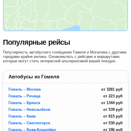
Популярные рейсы
Популярность автобусного сообщения Гомеля и Могилева с другими
городами крайне велика. Ознакомьтесь с рейсами и маршрутами,
которые могут стать интересной альтернативой вашей поездке.
Автобусы из Гомеля
Гомель – Москва
от
3281
руб
Гомель – Речица
от
223
руб
Гомель – Брянск
от
1344
руб
Гомель – Новозыбков
от
539
руб
Гомель – Киев
от
815
руб
Гомель – Светлогорск
от
530
руб
Гомель – Буда-Кошелёво
от
196
руб