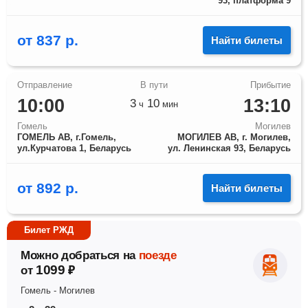
93, платформа 9
от
837
р.
Найти билеты
10:00
13:10
3
10
ч
мин
Гомель
Могилев
ГОМЕЛЬ АВ, г.Гомель,
МОГИЛЕВ АВ, г. Могилев,
ул.Курчатова 1, Беларусь
ул. Ленинская 93, Беларусь
от
892
р.
Найти билеты
Билет РЖД
Можно добраться на
поезде
1099
от
₽
Гомель
-
Могилев