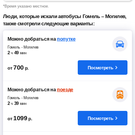
*Время указано местное.
Люди, которые искали автобусы Гомель – Могилев,
также смотрели следующие варианты:
Можно добраться
на
попутке
Гомель
-
Могилев
2
49
ч
мин
700
Посмотреть
от
р.
Можно добраться
на
поезде
Гомель
-
Могилев
2
39
ч
мин
1099
Посмотреть
от
р.