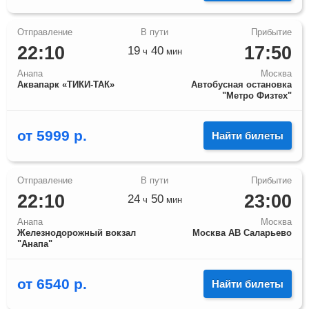
22:10
17:50
19
40
ч
мин
Анапа
Москва
Аквапарк «ТИКИ-ТАК»
Автобусная остановка
"Метро Физтех"
от
5999
р.
Найти билеты
22:10
23:00
24
50
ч
мин
Анапа
Москва
Железнодорожный вокзал
Москва АВ Саларьево
"Анапа"
от
6540
р.
Найти билеты