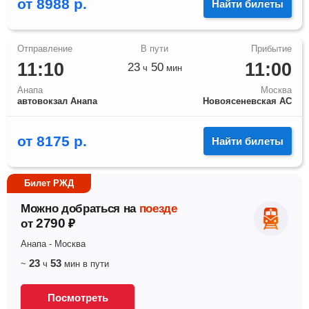
от
8988
р.
Найти билеты
11:10
11:00
23
50
ч
мин
Анапа
Москва
автовокзал Анапа
Новоясеневская АС
от
8175
р.
Найти билеты
Билет РЖД
Можно добраться на
поезде
2790
от
₽
Анапа
-
Москва
23
53
~
ч
мин
в пути
Посмотреть