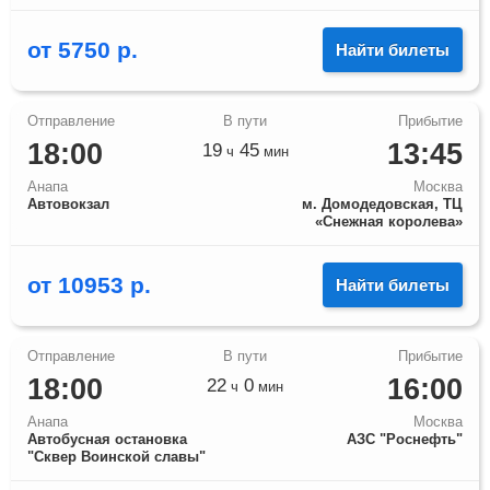
от
5750
р.
Найти билеты
18:00
13:45
19
45
ч
мин
Анапа
Москва
Автовокзал
м. Домодедовская, ТЦ
«Снежная королева»
от
10953
р.
Найти билеты
18:00
16:00
22
0
ч
мин
Анапа
Москва
Автобусная остановка
АЗС "Роснефть"
"Сквер Воинской славы"