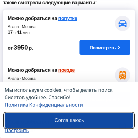
также смотрели следующие варианты:
Можно добраться
на
попутке
Анапа
-
Москва
17
41
ч
мин
3950
Посмотреть
от
р.
Можно добраться
на
поезде
Анапа
-
Москва
23
53
ч
мин
Мы используем cookies, чтобы делать поиск
билетов удобнее. Спасибо!
2790
Посмотреть
от
р.
Политика Конфиденциальности
Соглашаюсь
Можно добраться
на
маршрутке
Настроить
Анапа
-
Москва
18
10
ч
мин