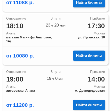
от
11088
р.
Найти билеты
18:10
17:30
23
20
ч
мин
Анапа
Москва
магазин Магнит(ш.Анапское,
ул. Луганская, 10
14)
от
10080
р.
Найти билеты
19:00
14:00
19
0
ч
мин
Анапа
Москва
автовокзал Анапа
м. Домодедовская
от
11200
р.
Найти билеты