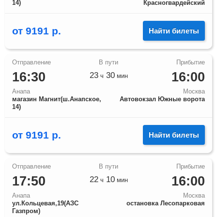
14)
Красногвардейский
от
9191
р.
Найти билеты
16:30
16:00
23
30
ч
мин
Анапа
Москва
магазин Магнит(ш.Анапское,
Автовокзал Южные ворота
14)
от
9191
р.
Найти билеты
17:50
16:00
22
10
ч
мин
Анапа
Москва
ул.Кольцевая,19(АЗС
остановка Лесопарковая
Газпром)