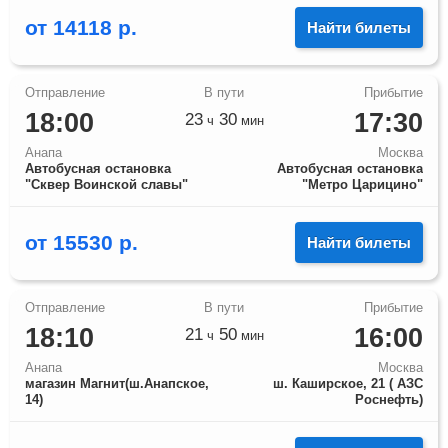
от
14118
р.
Найти билеты
18:00
17:30
23
30
ч
мин
Анапа
Москва
Автобусная остановка
Автобусная остановка
"Сквер Воинской славы"
"Метро Царицино"
от
15530
р.
Найти билеты
18:10
16:00
21
50
ч
мин
Анапа
Москва
магазин Магнит(ш.Анапское,
ш. Каширское, 21 ( АЗС
14)
Роснефть)