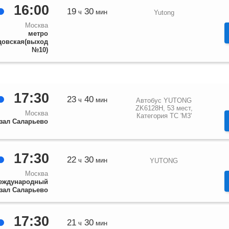
16:00
19
30
ч
мин
Yutong
Москва
метро
овская(выход
№10)
17:30
23
40
ч
мин
Автобус YUTONG
ZK6128H, 53 мест,
Москва
Категория ТС 'М3'
зал Саларьево
17:30
22
30
ч
мин
YUTONG
Москва
еждународный
зал Саларьево
17:30
21
30
ч
мин