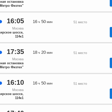
ная остановка
"Метро Физтех"
16:05
16
50
ч
мин
51 место
Москва
ирское шоссе,
114к1
17:35
18
20
ч
мин
51 место
Москва
ная остановка
"Метро Физтех"
16:10
16
50
ч
мин
51 место
Москва
ирское шоссе,
114к1