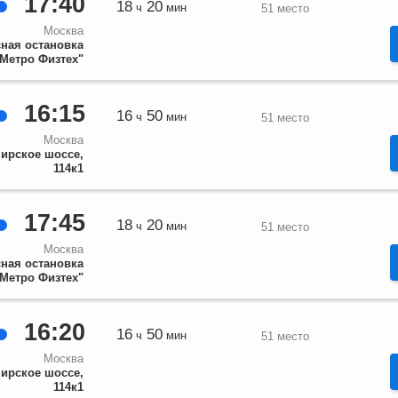
17:40
18
20
ч
мин
51 место
Москва
ная остановка
"Метро Физтех"
16:15
16
50
ч
мин
51 место
Москва
ирское шоссе,
114к1
17:45
18
20
ч
мин
51 место
Москва
ная остановка
"Метро Физтех"
16:20
16
50
ч
мин
51 место
Москва
ирское шоссе,
114к1