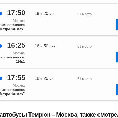
17:50
18
20
ч
мин
51 место
Москва
ная остановка
"Метро Физтех"
16:25
16
50
ч
мин
51 место
Москва
ирское шоссе,
114к1
17:55
18
20
ч
мин
51 место
Москва
ная остановка
"Метро Физтех"
 автобусы Темрюк – Москва, также смотр