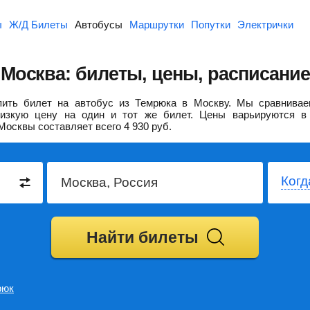
ы
Ж/Д Билеты
Автобусы
Маршрутки
Попутки
Электрички
Москва: билеты, цены, расписание
ить билет на автобус из Темрюка в Москву.
Мы сравнивае
изкую цену на один и тот же билет. Цены варьируются в 
Москвы составляет всего
4 930
руб.
Когд
Найти билеты
рюк