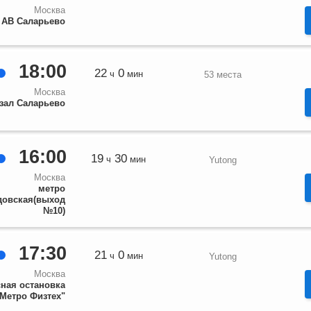
Москва
АВ Саларьево
18:00
22
0
ч
мин
53 места
Москва
зал Саларьево
16:00
19
30
ч
мин
Yutong
Москва
метро
овская(выход
№10)
17:30
21
0
ч
мин
Yutong
Москва
ная остановка
"Метро Физтех"