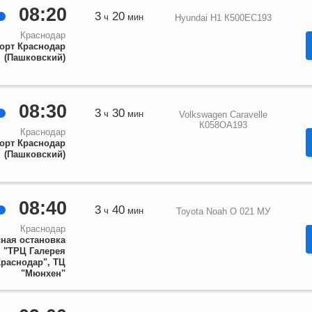
08:20
3
20
ч
мин
Hyundai H1 К500ЕС193
Краснодар
орт Краснодар
(Пашковский)
08:30
3
30
ч
мин
Volkswagen Caravelle
К058ОА193
Краснодар
орт Краснодар
(Пашковский)
08:40
3
40
ч
мин
Toyota Noah О 021 МУ
Краснодар
ная остановка
"ТРЦ Галерея
Краснодар", ТЦ
"Мюнхен"