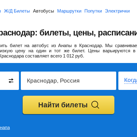
ы
Ж/Д Билеты
Автобусы
Маршрутки
Попутки
Электрички
раснодар: билеты, цены, расписан
ить билет на автобус из Анапы в Краснодар.
Мы сравнивае
изкую цену на один и тот же билет. Цены варьируются в 
Краснодара составляет всего
1 012
руб.
Когд
Найти билеты
напа