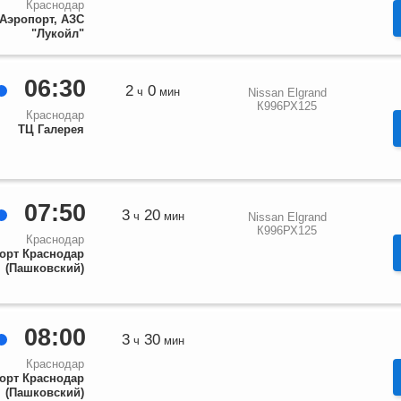
Краснодар
Аэропорт, АЗС
"Лукойл"
06:30
2
0
ч
мин
Nissan Elgrand
К996РХ125
Краснодар
ТЦ Галерея
07:50
3
20
ч
мин
Nissan Elgrand
К996РХ125
Краснодар
орт Краснодар
(Пашковский)
08:00
3
30
ч
мин
Краснодар
орт Краснодар
(Пашковский)