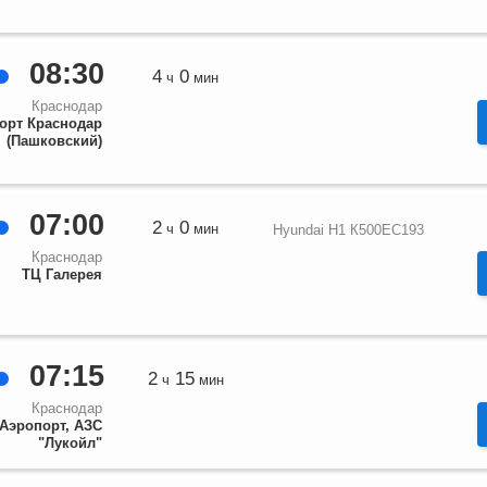
08:30
4
0
ч
мин
Краснодар
орт Краснодар
(Пашковский)
07:00
2
0
ч
мин
Hyundai H1 К500ЕС193
Краснодар
ТЦ Галерея
07:15
2
15
ч
мин
Краснодар
Аэропорт, АЗС
"Лукойл"