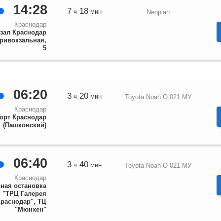
14:28
7
18
ч
мин
Neoplan
Краснодар
зал Краснодар
Привокзальная,
5
06:20
3
20
ч
мин
Toyota Noah О 021 МУ
Краснодар
орт Краснодар
(Пашковский)
06:40
3
40
ч
мин
Toyota Noah О 021 МУ
Краснодар
ная остановка
"ТРЦ Галерея
Краснодар", ТЦ
"Мюнхен"