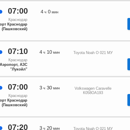
07:00
4
0
ч
мин
Краснодар
орт Краснодар
(Пашковский)
07:10
4
10
ч
мин
Toyota Noah О 021 МУ
Краснодар
Аэропорт, АЗС
"Лукойл"
07:00
3
30
ч
мин
Volkswagen Caravelle
К058ОА193
Краснодар
орт Краснодар
(Пашковский)
07:20
3
20
ч
мин
Toyota Noah О 021 МУ