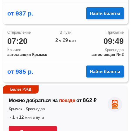
от
937
р.
Найти билеты
07:20
09:49
2
29
ч
мин
Крымск
Краснодар
автостанция Крымск
автостанция № 2
от
985
р.
Найти билеты
Билет РЖД
862
Можно добраться на
поезде
от
₽
Крымск
-
Краснодар
1
12
~
ч
мин
в пути