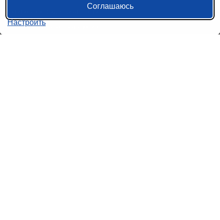
Соглашаюсь
Политика конфиденциальности
Настроить
Пользовательское соглашение
Справочная информация
Возврат билетов на автобус
Наши сервисы
Авиабилеты
Ж/Д Билеты
Электрички
Автобусы
Маршрутки
Попутки
Ссылки на наши соцсети