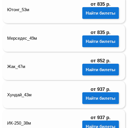
от
835
р.
Ютонг_53м
Найти билеты
от
835
р.
Мерседес_49м
Найти билеты
от
852
р.
Жак_47м
Найти билеты
от
937
р.
Хундай_43м
Найти билеты
от
937
р.
ИК-250_38м
Найти билеты