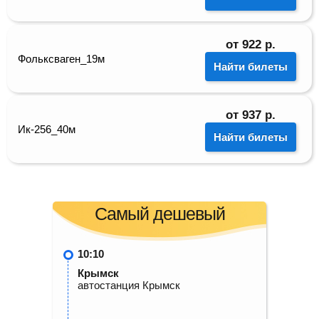
от
922
р.
Фольксваген_19м
Найти билеты
от
937
р.
Ик-256_40м
Найти билеты
Самый дешевый
10:10
Крымск
автостанция Крымск