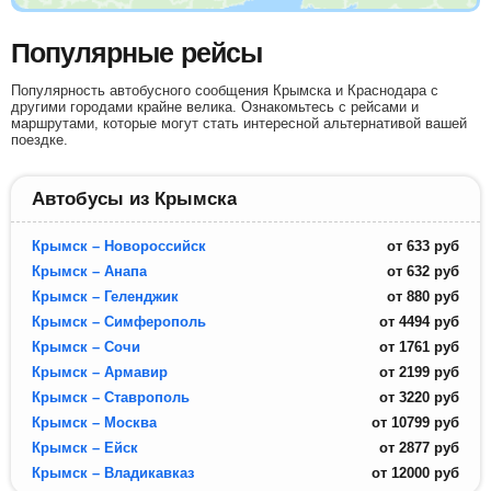
Популярные рейсы
Популярность автобусного сообщения Крымска и Краснодара с
другими городами крайне велика. Ознакомьтесь с рейсами и
маршрутами, которые могут стать интересной альтернативой вашей
поездке.
Автобусы из Крымска
Крымск – Новороссийск
от
633
руб
Крымск – Анапа
от
632
руб
Крымск – Геленджик
от
880
руб
Крымск – Симферополь
от
4494
руб
Крымск – Сочи
от
1761
руб
Крымск – Армавир
от
2199
руб
Крымск – Ставрополь
от
3220
руб
Крымск – Москва
от
10799
руб
Крымск – Ейск
от
2877
руб
Крымск – Владикавказ
от
12000
руб