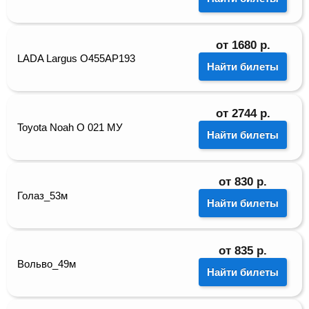
от
1680
р.
LADA Largus О455АР193
Найти билеты
от
2744
р.
Toyota Noah О 021 МУ
Найти билеты
от
830
р.
Голаз_53м
Найти билеты
от
835
р.
Вольво_49м
Найти билеты