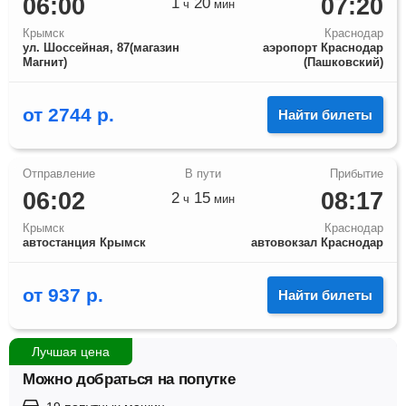
06:00
07:20
1
20
ч
мин
Крымск
Краснодар
ул. Шоссейная, 87(магазин
аэропорт Краснодар
Магнит)
(Пашковский)
от
2744
р.
Найти билеты
06:02
08:17
2
15
ч
мин
Крымск
Краснодар
автостанция Крымск
автовокзал Краснодар
от
937
р.
Найти билеты
Лучшая цена
Можно добраться на попутке