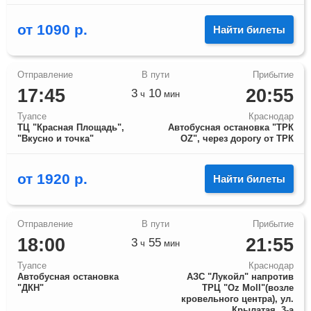
от
1090
р.
Найти билеты
17:45
20:55
3
10
ч
мин
Туапсе
Краснодар
ТЦ "Красная Площадь",
Автобусная остановка "ТРК
"Вкусно и точка"
OZ", через дорогу от ТРК
от
1920
р.
Найти билеты
18:00
21:55
3
55
ч
мин
Туапсе
Краснодар
Автобусная остановка
АЗС "Лукойл" напротив
"ДКН"
ТРЦ "Оz Moll"(возле
кровельного центра), ул.
Крылатая, 3-а