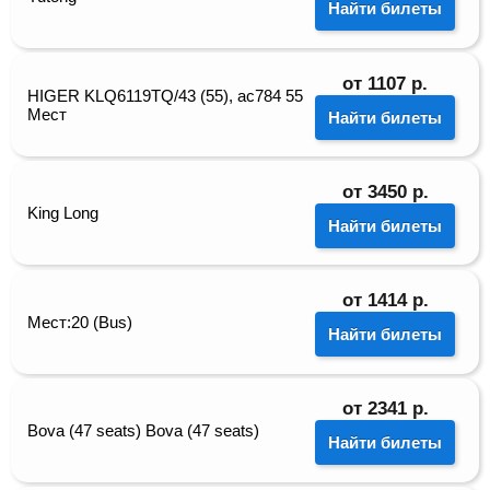
Найти билеты
от
1107
р.
HIGER KLQ6119ТQ/43 (55), ас784 55
Мест
Найти билеты
от
3450
р.
King Long
Найти билеты
от
1414
р.
Мест:20 (Bus)
Найти билеты
от
2341
р.
Bova (47 seats) Bova (47 seats)
Найти билеты