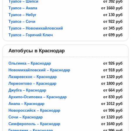
Туапсе – Шепси
от
392
руб
Туапсе – Анапа
от
1660
руб
Туапсе – Небуг
от
130
руб
Туапсе – Сочи
от
922
руб
Туапсе – Новомихайловский
от
345
руб
Туапсе – Горячий Ключ
от
699
руб
Автобусы в Краснодар
Ольгинка – Краснодар
от
926
руб
Новомихайловский – Краснодар
от
918
руб
Лазаревское – Краснодар
от
1320
руб
Лермонтово – Краснодар
от
1800
руб
Джубга – Краснодар
от
664
руб
Архипо-Осиповка – Краснодар
от
830
руб
Анапа – Краснодар
от
1012
руб
Новороссийск – Краснодар
от
996
руб
Сочи – Краснодар
от
1320
руб
Симферополь – Краснодар
от
1640
руб
Геленджик – Краснодар
от
996
руб