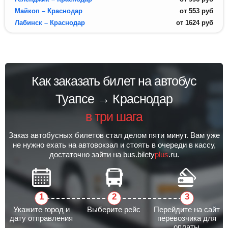
Майкоп – Краснодар
от
553
руб
Лабинск – Краснодар
от
1624
руб
Как заказать билет на автобус
Туапсе → Краснодар
в три шага
Заказ автобусных билетов стал делом пяти минут. Вам уже
не нужно ехать на автовокзал и стоять в очереди в кассу,
достаточно зайти на bus.bilety
plus
.ru.
Укажите город и
Выберите рейс
Перейдите на сайт
дату отправления
перевозчика для
оплаты