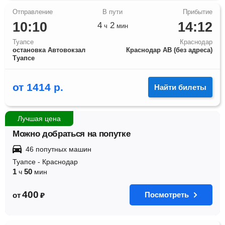
10:10
14:12
4
2
ч
мин
Туапсе
Краснодар
остановка Автовокзал
Краснодар АВ (без адреса)
Туапсе
от
1414
р.
Найти билеты
Лучшая цена
Можно добраться на попутке
46 попутных машин
Туапсе
-
Краснодар
1
50
ч
мин
400
Посмотреть
от
₽