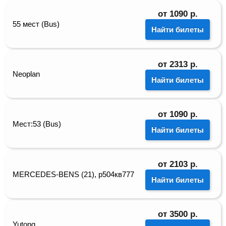
от
1090
р.
55 мест (Bus)
Найти билеты
от
2313
р.
Neoplan
Найти билеты
от
1090
р.
Мест:53 (Bus)
Найти билеты
от
2103
р.
MERCEDES-BENS (21), р504кв777
Найти билеты
от
3500
р.
Yutong