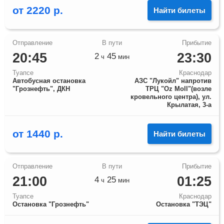
от
2220
р.
Найти билеты
20:45
23:30
2
45
ч
мин
Туапсе
Краснодар
Автобусная остановка
АЗС "Лукойл" напротив
"Грознефть", ДКН
ТРЦ "Оz Moll"(возле
кровельного центра), ул.
Крылатая, 3-а
от
1440
р.
Найти билеты
21:00
01:25
4
25
ч
мин
Туапсе
Краснодар
Остановка "Грознефть"
Остановка "ТЭЦ"