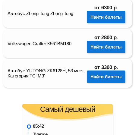
от
6300
р.
Автобус Zhong Tong Zhong Tong
Найти билеты
от
2800
р.
Volkswagen Crafter К561ВМ180
Найти билеты
от
3300
р.
Автобус YUTONG ZK6128H, 53 мест,
Категория ТС 'М3'
Найти билеты
Самый дешевый
05:42
Туапсе