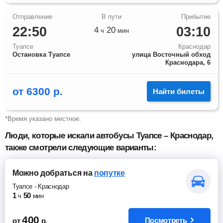
22:50
03:10
4
20
ч
мин
Туапсе
Краснодар
Остановка Туапсе
улица Восточный обход
Краснодара, 6
от
6300
р.
Найти билеты
*Время указано местное.
Люди, которые искали автобусы Туапсе – Краснодар,
также смотрели следующие варианты:
Можно добраться
на
попутке
Туапсе
-
Краснодар
1
50
ч
мин
400
Посмотреть
от
р.