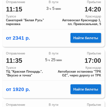
11:15
14:20
3
5
ч
мин
Туапсе
Краснодар
Санаторий "Белая Русь"
Автовокзал Краснодар 1,
парковка
пл. Привокзальная, 5
от
2341
р.
Найти билеты
11:35
17:00
5
25
ч
мин
Туапсе
Краснодар
ТЦ "Красная Площадь",
Автобусная остановка "ТРК
"Вкусно и точка"
OZ", через дорогу от ТРК
от
1920
р.
Найти билеты