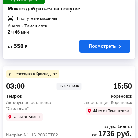
Можно добраться на попутке
4 попутные машины
Анапа
-
Тимашевск
2
46
ч
мин
550
Посмотреть
от
₽
пересадка в Краснодаре
03:00
15:50
12 ч 50 мин
Темрюк
Кореновск
Автобусная остановка
автостанция Кореновск
"Столовая"
44 км от Тимашевска
41 км от Анапы
за два билета
1736
руб.
от
Neoplan N1116 Р082ЕТ82