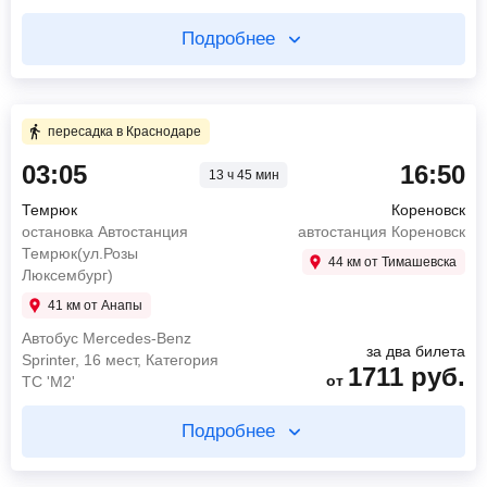
Подробнее
Купите два билета отдельно
2 ч 0 мин в пути
пересадка в Краснодаре
03:05
16:50
13 ч 45 мин
03:00
Темрюк
Автобусная остановка "Столовая"
Темрюк
Кореновск
05:00
Краснодар
остановка Автостанция
автостанция Кореновск
Автобусная остановка "Бауцентр"
Темрюк(ул.Розы
44 км от Тимашевска
Люксембург)
1120
руб.
от
Neoplan N1116 Р082ЕТ82
41 км от Анапы
Автобус Mercedes-Benz
Найти билет
за два билета
Sprinter, 16 мест, Категория
1711
руб.
от
ТС 'М2'
пересадка в Краснодаре 9 ч 35 мин
Подробнее
1 ч 15 мин в пути
Купите два билета отдельно