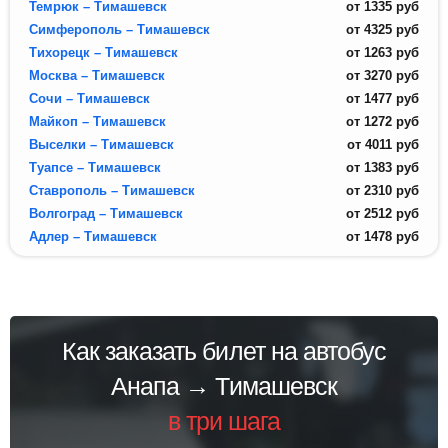
Темрюк – Тимашевск
от
1335
руб
Симферополь – Тимашевск
от
4325
руб
Тихорецк – Тимашевск
от
1263
руб
Москва – Тимашевск
от
3270
руб
Сочи – Тимашевск
от
1477
руб
Майкоп – Тимашевск
от
1272
руб
Выселки – Тимашевск
от
4011
руб
Туапсе – Тимашевск
от
1383
руб
Ставрополь – Тимашевск
от
2310
руб
Волгоград – Тимашевск
от
2512
руб
Адлер – Тимашевск
от
1478
руб
Как заказать билет на автобус
Анапа → Тимашевск
в три шага