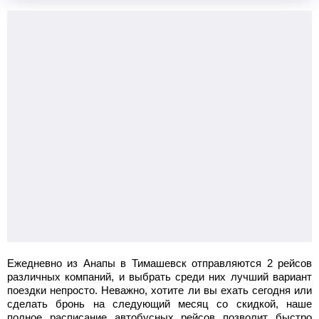
10:00
Анапа
автовокзал Анапа
15:14
Кореновск
автостанция Кореновск
2083
руб.
от
Хундай_43м
Найти билет
Ежедневно из Анапы в Тимашевск отправляются 2 рейсов
различных компаний, и выбрать среди них лучший вариант
поездки непросто. Неважно, хотите ли вы ехать сегодня или
сделать бронь на следующий месяц со скидкой, наше
полное расписание автобусных рейсов позволит быстро