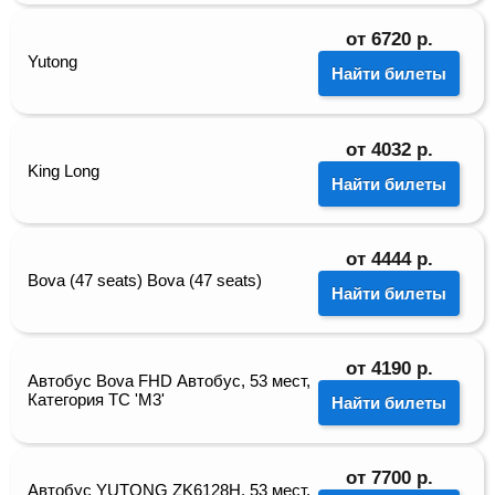
от
6720
р.
Yutong
Найти билеты
от
4032
р.
King Long
Найти билеты
от
4444
р.
Bova (47 seats) Bova (47 seats)
Найти билеты
от
4190
р.
Автобус Bova FHD Автобус, 53 мест,
Категория ТС 'М3'
Найти билеты
от
7700
р.
Автобус YUTONG ZK6128H, 53 мест,