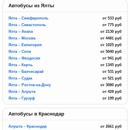
Автобусы из Ялты
Ялта – Симферополь
от
533
руб
Ялта – Севастополь
от
775
руб
Ялта – Анапа
от
2130
руб
Ялта – Москва
от
4481
руб
Ялта – Евпатория
от
1025
руб
Ялта – Сочи
от
5040
руб
Ялта – Феодосия
от
941
руб
Ялта – Керчь
от
1345
руб
Ялта – Бахчисарай
от
531
руб
Ялта – Судак
от
521
руб
Ялта – Ростов-на-Дону
от
3080
руб
Ялта – Алушта
от
428
руб
Ялта – Гурзуф
от
199
руб
Автобусы в Краснодар
Алушта – Краснодар
от
2661
руб