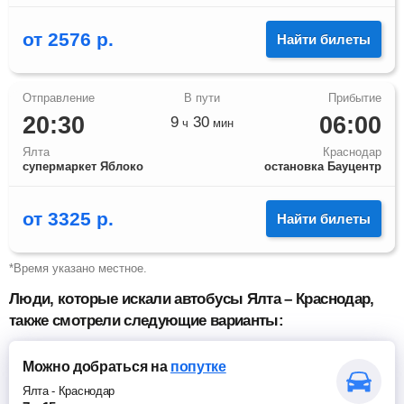
от
2576
р.
Найти билеты
20:30
06:00
9
30
ч
мин
Ялта
Краснодар
супермаркет Яблоко
остановка Бауцентр
от
3325
р.
Найти билеты
*Время указано местное.
Люди, которые искали автобусы Ялта – Краснодар,
также смотрели следующие варианты:
Можно добраться
на
попутке
Ялта
-
Краснодар