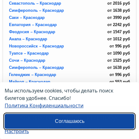
Севастополь – Краснодар
от
2016
руб
Симферополь – Краснодар
от
1638
руб
Саки – Краснодар
от
3990
руб
Евпатория – Краснодар
от
2242
руб
Феодосия – Краснодар
от
1547
руб
Анапа – Краснодар
от
1012
руб
Новороссийск – Краснодар
от
996
руб
Туапсе – Краснодар
от
1090
руб
Сочи – Краснодар
от
1525
руб
Симферополь – Краснодар
от
1638
руб
Геленджик – Краснодар
от
996
руб
Майкоп – Краснодар
от
553
руб
Мы используем cookies, чтобы делать поиск
билетов удобнее. Спасибо!
Политика Конфиденциальности
Как заказать билет на автобус
Соглашаюсь
Ялта → Краснодар
Настроить