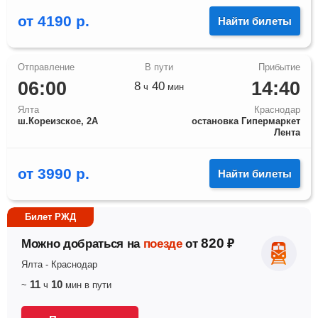
от
4190
р.
Найти билеты
06:00
14:40
8
40
ч
мин
Ялта
Краснодар
ш.Кореизское, 2А
остановка Гипермаркет
Лента
от
3990
р.
Найти билеты
Билет РЖД
820
Можно добраться на
поезде
от
₽
Ялта
-
Краснодар
11
10
~
ч
мин
в пути