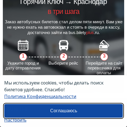
Горячий Ключ → Краснодар
в три шага
Заказ автобусных билетов стал делом пяти минут. Вам уже
не нужно ехать на автовокзал и стоять в очереди в кассу,
достаточно зайти на bus.bilety
plus
.ru.
Укажите город и
Выберите рейс
Перейдите на сайт
дату отправления
перевозчика для
оплаты
Мы используем cookies, чтобы делать поиск
Заказать билет
билетов удобнее. Спасибо!
Политика Конфиденциальности
Соглашаюсь
Настроить
О нас