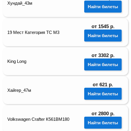
Хундай_43м
Найти билеты
от
1545
р.
19 Мест Категория ТС М3
Найти билеты
от
3302
р.
King Long
Найти билеты
от
621
р.
Хайгер_47м
Найти билеты
от
2800
р.
Volkswagen Crafter К561ВМ180
Найти билеты