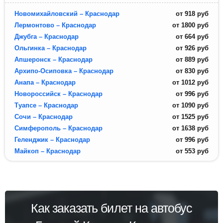
Новомихайловский – Краснодар
от
918
руб
Лермонтово – Краснодар
от
1800
руб
Джубга – Краснодар
от
664
руб
Ольгинка – Краснодар
от
926
руб
Апшеронск – Краснодар
от
889
руб
Архипо-Осиповка – Краснодар
от
830
руб
Анапа – Краснодар
от
1012
руб
Новороссийск – Краснодар
от
996
руб
Туапсе – Краснодар
от
1090
руб
Сочи – Краснодар
от
1525
руб
Симферополь – Краснодар
от
1638
руб
Геленджик – Краснодар
от
996
руб
Майкоп – Краснодар
от
553
руб
Как заказать билет на автобус