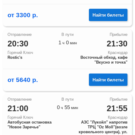
от
3300
р.
Найти билеты
20:30
21:30
1
0
ч
мин
Горячий Ключ
Краснодар
Rostic's
Восточный обход, кафе
"Вкусно и точка"
от
5640
р.
Найти билеты
21:00
21:55
0
55
ч
мин
Горячий Ключ
Краснодар
Автобусная остановка
АЗС "Лукойл" напротив
"Новое Заречье"
ТРЦ "Оz Moll"(возле
кровельного центра), ул.