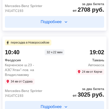
У414ТС193
за два билета
Найти билет
Mercedes-Benz Sprinter
2708
руб.
от
У414ТС193
Найти билет
Подробнее
пересадка в Новороссийске 11 ч 45 мин
Купите два билета отдельно
2 ч 30 мин в пути
3 ч 35 мин в пути
пересадка в Новороссийске
02:55
Новороссийск
10:40
19:02
32 ч 22 мин
10:40
Феодосия
Парковка "Вкусно и точка" по ул. Мира
Керченское ш.23 - АЗС"Атан"-пов. на
05:25
Тамань
Феодосия
Тамань
Владиславовку
Автокасса
Керченское ш.23 -
Автокасса
14:15
Анапа
АЗС"Атан"-пов. на
2118
руб.
24 км от Керчи
магазин Магнит(ш.Анапское, 14)
от
Владиславовку
Mercedes-Benz Sprinter
1456
руб.
34 км от Судака
от
У414ТС193
Найти билет
за два билета
Mercedes-Benz Sprinter
3025
руб.
от
У414ТС193
Найти билет
Подробнее