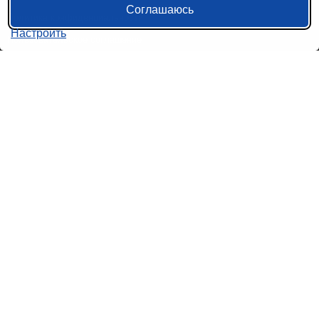
Соглашаюсь
Политика конфиденциальности
Настроить
Пользовательское соглашение
Справочная информация
Возврат билетов на автобус
Наши сервисы
Авиабилеты
Ж/Д Билеты
Электрички
Автобусы
Маршрутки
Попутки
Ссылки на наши соцсети