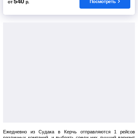
540
Посмотреть
от
р.
Найти билет
Найти билет
пересадка в Краснодаре 19 ч 40 мин
7 ч 10 мин в пути
18:00
Краснодар
Арка, между двух галерей, ТЦ "Галерея"
01:10
Тамань
АЗС "Лукойл"
Микроавтобус (10-12
10589
руб.
от
мест)
Найти билет
Ежедневно из Судака в Керчь отправляются 1 рейсов
различных компаний, и выбрать среди них лучший вариант