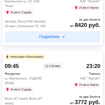
Керченское ш. 23, АЗС
АЗС "Лукойл"
"Атан"
24 км от Керчи
34 км от Судака
за два билета
Автобус Bova FHD Автобус,
8420
руб.
от
53 мест, Категория ТС 'М3'
Подробнее
Купите два билета отдельно
4 ч 55 мин в пути
пересадка в Краснодаре
09:45
23:20
13 ч 35 мин
09:45
Феодосия
Керченское ш. 23, АЗС "Атан"
Феодосия
Тамань
14:40
Краснодар
ш. Керченское, 27Д(АЗС
АЗС "Лукойл"
остановка Гипермаркет Лента
ATAN)
24 км от Керчи
Автобус Bova FHD
34 км от Судака
Автобус, 53 мест,
1545
руб.
от
за два билета
Категория ТС 'М3'
Bova (47 seats) Bova (47
3772
руб.
от
seats)