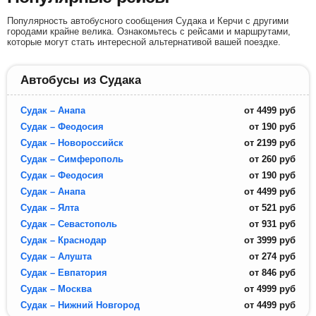
Популярность автобусного сообщения Судака и Керчи с другими
городами крайне велика. Ознакомьтесь с рейсами и маршрутами,
которые могут стать интересной альтернативой вашей поездке.
Автобусы из Судака
Судак – Анапа
от
4499
руб
Судак – Феодосия
от
190
руб
Судак – Новороссийск
от
2199
руб
Судак – Симферополь
от
260
руб
Судак – Феодосия
от
190
руб
Судак – Анапа
от
4499
руб
Судак – Ялта
от
521
руб
Судак – Севастополь
от
931
руб
Судак – Краснодар
от
3999
руб
Судак – Алушта
от
274
руб
Судак – Евпатория
от
846
руб
Судак – Москва
от
4999
руб
Судак – Нижний Новгород
от
4499
руб