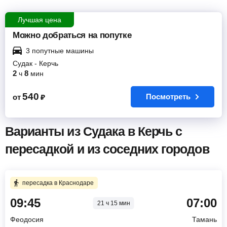
Лучшая цена
Можно добраться на попутке
3 попутные машины
Судак
-
Керчь
2
8
ч
мин
540
Посмотреть
от
₽
Варианты из Судака в Керчь с
пересадкой и из соседних городов
пересадка в Краснодаре
09:45
07:00
21 ч 15 мин
Феодосия
Тамань