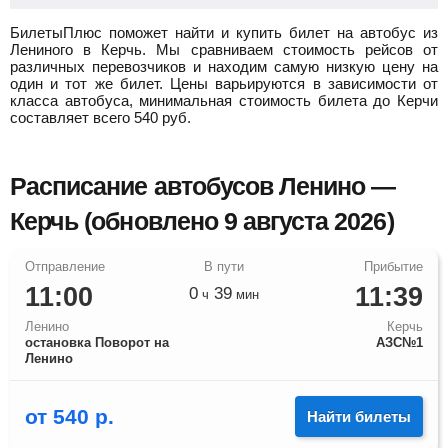
БилетыПлюс поможет найти и купить билет на автобус из
Лениного в Керчь.
Мы сравниваем стоимость рейсов от
различных перевозчиков и находим самую низкую цену на
один и тот же билет. Цены варьируются в зависимости от
класса автобуса, минимальная стоимость билета до Керчи
составляет всего
540
руб.
Расписание автобусов Ленино —
Керчь (обновлено 9 августа 2026)
11:00
11:39
0
39
ч
мин
Ленино
Керчь
остановка Поворот на
АЗС№1
Ленино
от
540
р.
Найти билеты