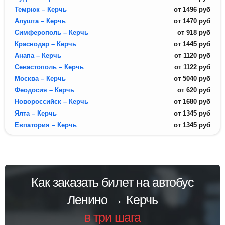
Темрюк – Керчь
от
1496
руб
Алушта – Керчь
от
1470
руб
Симферополь – Керчь
от
918
руб
Краснодар – Керчь
от
1445
руб
Анапа – Керчь
от
1120
руб
Севастополь – Керчь
от
1122
руб
Москва – Керчь
от
5040
руб
Феодосия – Керчь
от
620
руб
Новороссийск – Керчь
от
1680
руб
Ялта – Керчь
от
1345
руб
Евпатория – Керчь
от
1345
руб
Как заказать билет на автобус
Ленино → Керчь
в три шага