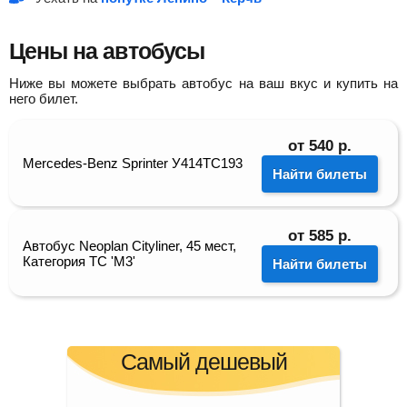
Цены на автобусы
Ниже вы можете выбрать автобус на ваш вкус и купить на
него билет.
от
540
р.
Mercedes-Benz Sprinter У414ТС193
Найти билеты
от
585
р.
Автобус Neoplan Cityliner, 45 мест,
Категория ТС 'М3'
Найти билеты
Самый дешевый