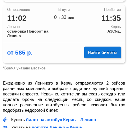
11:02
11:35
0
33
ч
мин
Ленино
Керчь
остановка Поворот на
АЗС№1
Ленино
от
585
р.
Найти билеты
*Время указано местное.
Ежедневно из Лениного в Керчь отправляются 2 рейсов
различных компаний, и выбрать среди них лучший вариант
поездки непросто. Неважно, хотите ли вы ехать сегодня или
сделать бронь на следующий месяц со скидкой, наше
полное расписание автобусных рейсов позволит быстро
подобрать недорогой билет.
Купить
билет на автобус Керчь – Ленино
Уехать на
попутке Ленино – Керчь