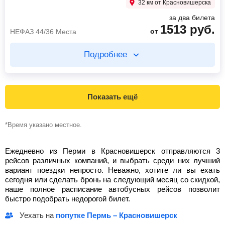
1030
руб.
483
руб.
от
32 км от Красновишерска
от
НЕФАЗ 44/36 Места
за два билета
1513
руб.
Найти билет
Найти билет
от
НЕФАЗ 44/36 Места
Подробнее
пересадка в Перми 11 ч 44 мин
Купите два билета отдельно
6 ч 19 мин в пути
51 мин в пути
Показать ещё
07:35
Пермь
улица Революции; дом 68
19:25
Юго-Камский
*Время указано местное.
13:54
Ныроб
Юго-Камск
п. Ныроб, ул.Уральская
20:16
Пермь
остановка Хмели
Ежедневно из Перми в Красновишерск отправляются 3
1183
руб.
от
рейсов различных компаний, и выбрать среди них лучший
ЮТОНГ 44/0
483
руб.
от
вариант поездки непросто. Неважно, хотите ли вы ехать
НЕФАЗ 44/36 Места
сегодня или сделать бронь на следующий месяц со скидкой,
Найти билет
наше полное расписание автобусных рейсов позволит
Найти билет
быстро подобрать недорогой билет.
Уехать на
попутке Пермь – Красновишерск