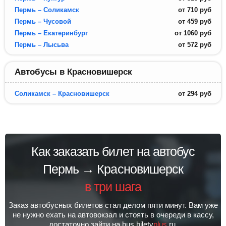
Пермь – Соликамск
от
710
руб
Пермь – Чусовой
от
459
руб
Пермь – Екатеринбург
от
1060
руб
Пермь – Лысьва
от
572
руб
Автобусы в Красновишерск
Соликамск – Красновишерск
от
294
руб
Как заказать билет на автобус
Пермь → Красновишерск
в три шага
Заказ автобусных билетов стал делом пяти минут. Вам уже
не нужно ехать на автовокзал и стоять в очереди в кассу,
достаточно зайти на bus.bilety
plus
.ru.