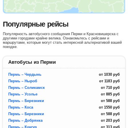
Популярные рейсы
Популярность автобусного сообщения Перми и Красновишерска с
другими городами крайне велика. Ознакомьтесь с рейсами и
маршрутами, которые могут стать интересной альтернативой вашей
поездке.
Автобусы из Перми
Пермь – Чердынь
от
1030
руб
Пермь – Ныроб
от
1183
руб
Пермь – Соликамск
от
710
руб
Пермь – Усолье
от
885
руб
Пермь – Березники
от
588
руб
Пермь – Коса
от
1550
руб
Пермь – Березники
от
588
руб
Пермь – Добрянка
от
203
руб
Пермь – Кунгур
от
313
руб