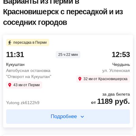
Варианты из Перми в
Красновишерск с пересадкой и из
соседних городов
пересадка в Перми
11:31
12:53
25 ч 22 мин
Кукуштан
Чердынь
Автобусная остановка
ул. Успенская
"Отворот на Кукуштан"
32 км от Красновишерска
43 км от Перми
за два билета
1189
руб.
от
Yutong zk6122h9
Подробнее
Купите два билета отдельно