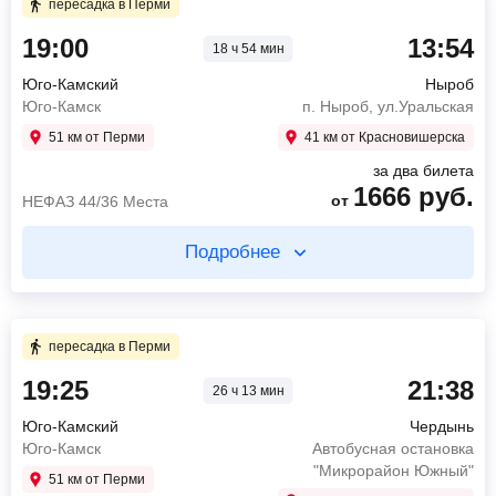
51 мин в пути
пересадка в Перми
19:00
13:54
16:20
Пермь
18 ч 54 мин
19:00
Юго-Камский
Автовокзал Пермь
Юго-Камск
Юго-Камский
Ныроб
21:49
Чердынь
19:51
Пермь
Юго-Камск
п. Ныроб, ул.Уральская
Прокопьевская ул (ГИБДД)
остановка Хмели
51 км от Перми
41 км от Красновишерска
1040
руб.
483
руб.
от
от
ЮТОНГ 44/0
НЕФАЗ 44/36 Места
за два билета
1666
руб.
от
НЕФАЗ 44/36 Места
Найти билет
Найти билет
Подробнее
пересадка в Перми 11 ч 44 мин
Купите два билета отдельно
5 ч 18 мин в пути
51 мин в пути
пересадка в Перми
19:25
21:38
07:35
Пермь
26 ч 13 мин
19:00
Юго-Камский
ул. Революции, 68
Юго-Камск
Юго-Камский
Чердынь
12:53
Чердынь
19:51
Пермь
Юго-Камск
Автобусная остановка
ул. Успенская
остановка Хмели
"Микрорайон Южный"
51 км от Перми