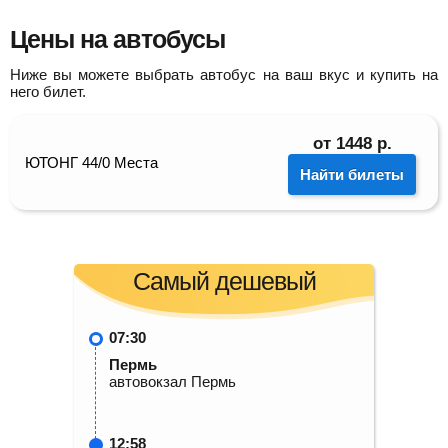
пересадка в Перми 20 ч 4 мин
Цены на автобусы
5 ч 18 мин в пути
Ниже вы можете выбрать автобус на ваш вкус и купить на
него билет.
16:20
Пермь
Автовокзал
21:38
Чердынь
от
1448
р.
Автобусная остановка "Микрорайон Южный"
ЮТОНГ 44/0 Места
Найти билеты
1030
руб.
от
ЮТОНГ 44/0 Н194ХЕ 159
Найти билет
Самый дешевый
07:30
Пермь
автовокзал Пермь
12:58