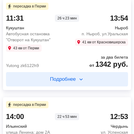
49 мин в пути
пересадка в Перми
11:31
13:54
26 ч 23 мин
11:31
Кукуштан
Автобусная остановка "Отворот на Кукуштан"
Кукуштан
Ныроб
12:20
Пермь
Автобусная остановка
п. Ныроб, ул.Уральская
Автовокзал
"Отворот на Кукуштан"
41 км от Красновишерска
159
руб.
43 км от Перми
от
Yutong zk6122h9
за два билета
1342
руб.
Найти билет
от
Yutong zk6122h9
Подробнее
пересадка в Перми 19 ч 15 мин
Купите два билета отдельно
5 ч 18 мин в пути
49 мин в пути
пересадка в Перми
07:35
Пермь
14:00
12:53
ул. Революции, 68
22 ч 53 мин
11:31
Кукуштан
12:53
Чердынь
Автобусная остановка "Отворот на Кукуштан"
Ильинский
Чердынь
ул. Успенская
12:20
Пермь
улица Ленина; дом 2А
ул. Успенская