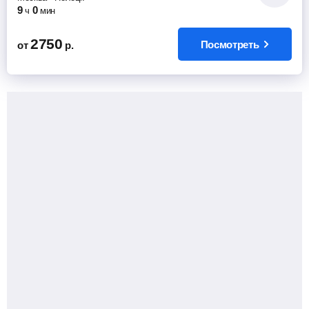
9
0
ч
мин
2750
Посмотреть
от
р.