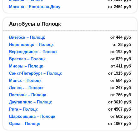
Москва – Ростов-на-Дону
от
2464
руб
Автобусы в Полоцк
Витебск – Полоцк
от
444
руб
Новополоцк – Полоцк
от
28
руб
Верхнедвинск – Полоцк
от
192
руб
Браслав – Полоцк
от
629
руб
Миоры – Полоцк
от
411
руб
Санкт-Петербург – Полоцк
от
1915
руб
Минск – Полоцк
от
684
руб
Лепель – Полоцк
от
247
руб
Поставы – Полоцк
от
766
руб
Даугавпилс – Полоцк
от
3610
руб
Рига – Полоцк
от
4567
руб
Шарковщина – Полоцк
от
602
руб
Орша – Полоцк
от
1067
руб