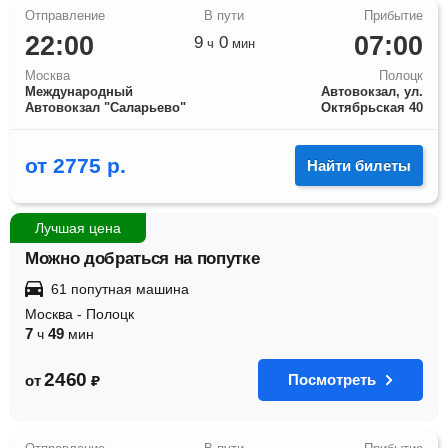
22:00
07:00
9
0
ч
мин
Москва
Полоцк
Международный
Автовокзал, ул.
Автовокзал "Саларьево"
Октябрьская 40
от
2775
р.
Найти билеты
Лучшая цена
Можно добраться на попутке
61 попутная машина
Москва
-
Полоцк
7
49
ч
мин
2460
Посмотреть
от
₽