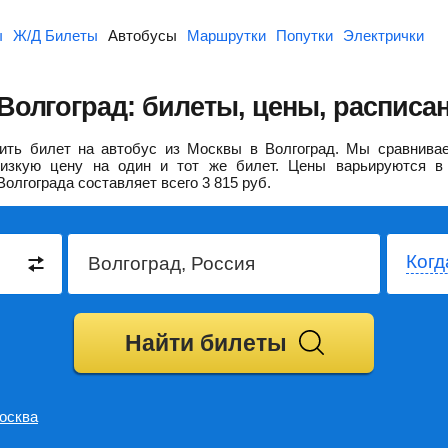
ы
Ж/Д Билеты
Автобусы
Маршрутки
Попутки
Электрички
Волгоград: билеты, цены, расписа
ть билет на автобус из Москвы в Волгоград.
Мы сравнивае
изкую цену на один и тот же билет. Цены варьируются в 
Волгограда составляет всего
3 815
руб.
Когд
Найти билеты
осква