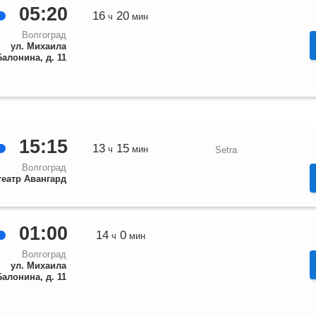
05:20
16
20
ч
мин
Волгоград
ул. Михаила
Балонина, д. 11
15:15
13
15
ч
мин
Setra
Волгоград
театр Авангард
01:00
14
0
ч
мин
Волгоград
ул. Михаила
Балонина, д. 11