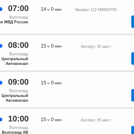
07:00
14
0
ч
мин
Neoplan 122 Н800ОР05
Волгоград
ия МВД России
08:00
15
0
ч
мин
Автобус 35 мест
Волгоград
Центральный
Автовокзал
09:00
15
0
ч
мин
Волгоград
Центральный
Автовокзал
10:00
15
0
ч
мин
Автобус 35 мест
Волгоград
Волгоград АВ