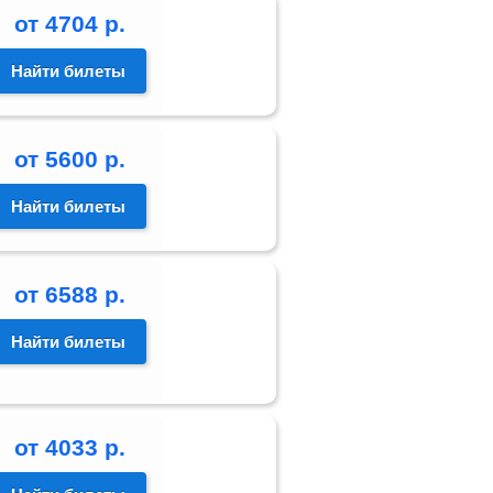
от
4704
р.
Найти билеты
от
5600
р.
Найти билеты
от
6588
р.
Найти билеты
от
4033
р.