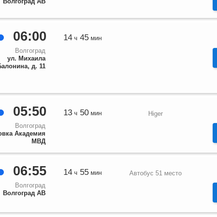
Волгоград АВ
06:00
14
45
ч
мин
Волгоград
ул. Михаила
Балонина, д. 11
05:50
13
50
ч
мин
Higer
Волгоград
овка Академия
МВД
06:55
14
55
ч
мин
Автобус 51 место
Волгоград
Волгоград АВ