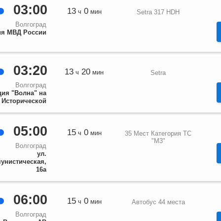
03:00
13
0
ч
мин
Setra 317 НDН
Волгоград
ия МВД России
03:20
13
20
ч
мин
Setra
Волгоград
ция "Волна" на
. Исторической
05:00
15
0
ч
мин
35 Мест Категория ТС
"М3"
Волгоград
ул.
унистическая,
16а
06:00
15
0
ч
мин
Автобус 44 места
Волгоград