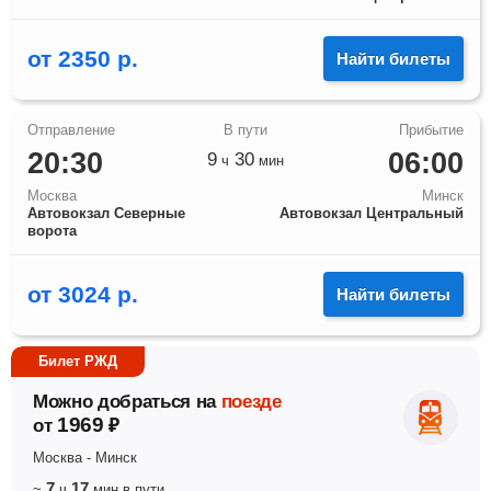
от
2350
р.
Найти билеты
20:30
06:00
9
30
ч
мин
Москва
Минск
Автовокзал Северные
Автовокзал Центральный
ворота
от
3024
р.
Найти билеты
Билет РЖД
Можно добраться на
поезде
1969
от
₽
Москва
-
Минск
7
17
~
ч
мин
в пути