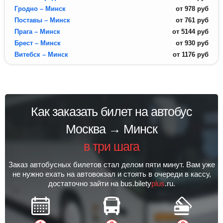
Гродно – Минск
от
978
руб
Поставы – Минск
от
761
руб
Прага – Минск
от
5144
руб
Брест – Минск
от
930
руб
Витебск – Минск
от
1176
руб
Как заказать билет на автобус
Москва → Минск
в три шага
Заказ автобусных билетов стал делом пяти минут. Вам уже
не нужно ехать на автовокзал и стоять в очереди в кассу,
достаточно зайти на bus.bilety
plus
.ru.