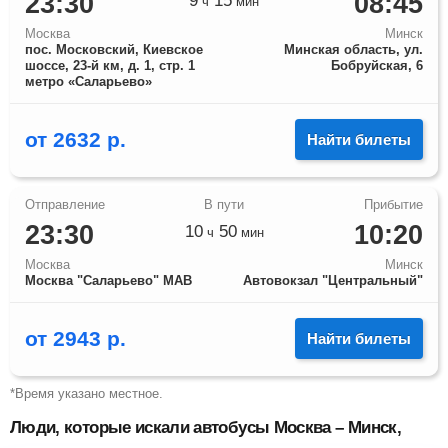
23:30
08:45
9
15
ч
мин
Москва
Минск
пос. Московский, Киевское
Минская область, ул.
шоссе, 23-й км, д. 1, стр. 1
Бобруйская, 6
метро «Саларьево»
от
2632
р.
Найти билеты
23:30
10:20
10
50
ч
мин
Москва
Минск
Москва "Саларьево" МАВ
Автовокзал "Центральный"
от
2943
р.
Найти билеты
*Время указано местное.
Люди, которые искали автобусы Москва – Минск,