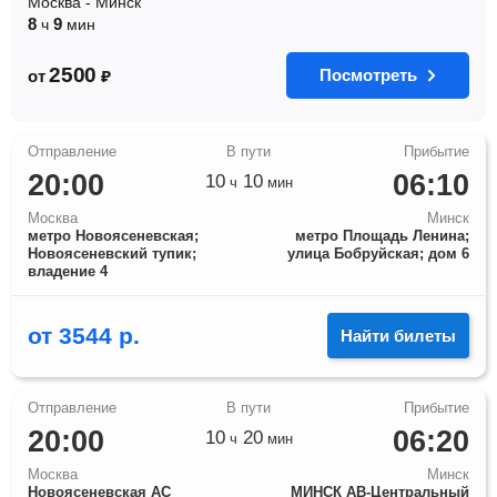
Москва
-
Минск
8
9
ч
мин
2500
Посмотреть
от
₽
20:00
06:10
10
10
ч
мин
Москва
Минск
метро Новоясеневская;
метро Площадь Ленина;
Новоясеневский тупик;
улица Бобруйская; дом 6
владение 4
от
3544
р.
Найти билеты
20:00
06:20
10
20
ч
мин
Москва
Минск
Новоясеневская АС
МИНСК АВ-Центральный