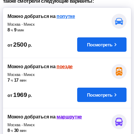
также смотрели следующие варианты:
Можно добраться
на
попутке
Москва
-
Минск
8
9
ч
мин
2500
Посмотреть
от
р.
Можно добраться
на
поезде
Москва
-
Минск
7
17
ч
мин
1969
Посмотреть
от
р.
Можно добраться
на
маршрутке
Москва
-
Минск
8
30
ч
мин