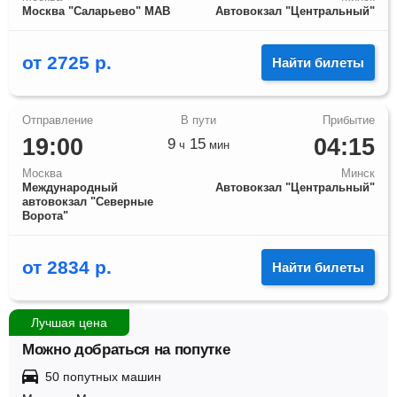
Москва "Саларьево" МАВ
Автовокзал "Центральный"
от
2725
р.
Найти билеты
19:00
04:15
9
15
ч
мин
Москва
Минск
Международный
Автовокзал "Центральный"
автовокзал "Северные
Ворота"
от
2834
р.
Найти билеты
Лучшая цена
Можно добраться на попутке
50 попутных машин