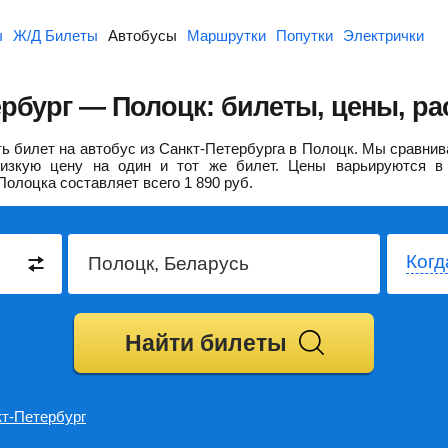
ы
Ж/Д Билеты
Автобусы
Маршрутки
Попутки
Электрички
ербург — Полоцк: билеты, цены, ра
ь билет на автобус из Санкт-Петербурга в Полоцк.
Мы сравнив
изкую цену на один и тот же билет. Цены варьируются в 
Полоцка составляет всего
1 890
руб.
Когд
Найти билеты
т-Петербург