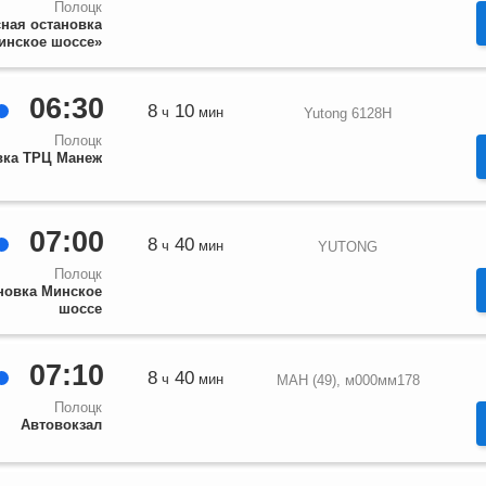
Полоцк
ная остановка
инское шоссе»
06:30
8
10
ч
мин
Yutong 6128H
Полоцк
вка ТРЦ Манеж
07:00
8
40
ч
мин
YUTONG
Полоцк
новка Минское
шоссе
07:10
8
40
ч
мин
МАН (49), м000мм178
Полоцк
Автовокзал