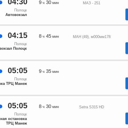
04:30
9
30
ч
мин
МАЗ - 251
Полоцк
Автовокзал
04:15
8
45
ч
мин
МАН (49), м000мм178
Полоцк
вокзал Полоцк
05:05
9
35
ч
мин
Полоцк
вка ТРЦ Манеж
05:05
8
30
ч
мин
Setra S315 HD
Полоцк
ная остановка
ТРЦ Манеж