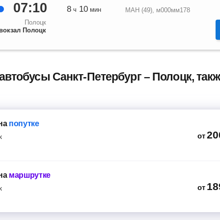
07:10
8
10
ч
мин
МАН (49), м000мм178
Полоцк
вокзал Полоцк
автобусы Санкт-Петербург – Полоцк, так
на
попутке
20
от
к
на
маршрутке
18
от
к