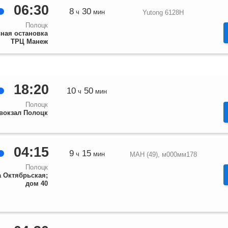
06:30
8
30
ч
мин
Yutong 6128H
Полоцк
ная остановка
ТРЦ Манеж
18:20
10
50
ч
мин
Полоцк
вокзал Полоцк
04:15
9
15
ч
мин
МАН (49), м000мм178
Полоцк
а Октябрьская;
дом 40