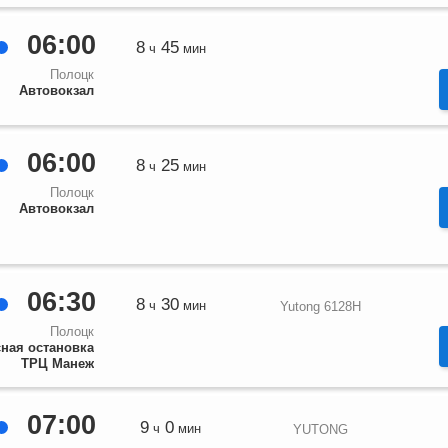
06:00
8
45
ч
мин
Полоцк
Автовокзал
06:00
8
25
ч
мин
Полоцк
Автовокзал
06:30
8
30
ч
мин
Yutong 6128H
Полоцк
ная остановка
ТРЦ Манеж
07:00
9
0
ч
мин
YUTONG