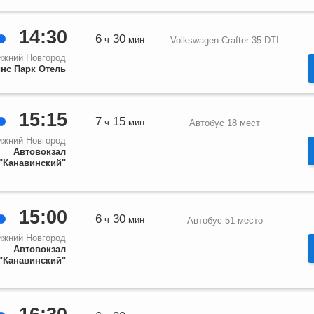
14:30
6
30
ч
мин
Volkswagen Crafter 35 DTI
ижний Новгород
нс Парк Отель
15:15
7
15
ч
мин
Автобус 18 мест
ижний Новгород
Автовокзал
"Канавинский"
15:00
6
30
ч
мин
Автобус 51 место
ижний Новгород
Автовокзал
"Канавинский"