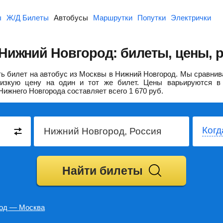
ы
Ж/Д Билеты
Автобусы
Маршрутки
Попутки
Электрички
Нижний Новгород: билеты, цены, 
ь билет на автобус из Москвы в Нижний Новгород.
Мы сравнива
изкую цену на один и тот же билет. Цены варьируются в 
Нижнего Новгорода составляет всего
1 670
руб.
Когд
Найти билеты
од — Москва