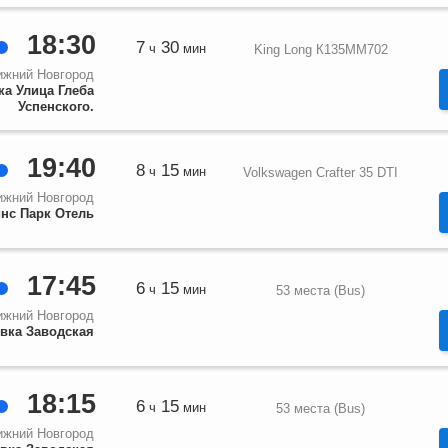
18:30
7
30
ч
мин
King Long К135ММ702
ижний Новгород
ка Улица Глеба
Успенского.
19:40
8
15
ч
мин
Volkswagen Crafter 35 DTI
ижний Новгород
нс Парк Отель
17:45
6
15
ч
мин
53 места (Bus)
ижний Новгород
вка Заводская
18:15
6
15
ч
мин
53 места (Bus)
ижний Новгород