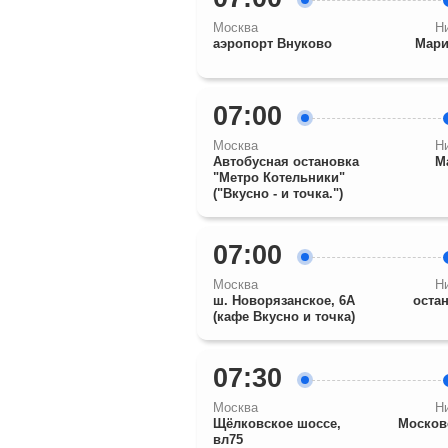
Москва
Н
аэропорт Внуково
Мари
07:00
Москва
Н
Автобусная остановка
М
"Метро Котельники"
("Вкусно - и точка.")
07:00
Москва
Н
ш. Новорязанское, 6А
оста
(кафе Вкусно и точка)
07:30
Москва
Н
Щёлковское шоссе,
Москов
вл75