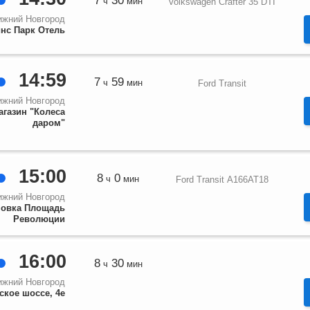
7
30
ч
мин
Volkswagen Crafter 35 DTI
ижний Новгород
нс Парк Отель
14:59
7
59
ч
мин
Ford Transit
ижний Новгород
агазин "Колеса
даром"
15:00
8
0
ч
мин
Ford Transit А166АТ18
ижний Новгород
новка Площадь
Революции
16:00
8
30
ч
мин
ижний Новгород
ское шоссе, 4е