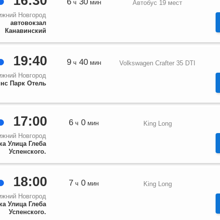
16:30
6
30
ч
мин
Автобус 19 мест
ижний Новгород
автовокзал
Канавинский
19:40
9
40
ч
мин
Volkswagen Crafter 35 DTI
ижний Новгород
нс Парк Отель
17:00
6
0
ч
мин
King Long
ижний Новгород
ка Улица Глеба
Успенского.
18:00
7
0
ч
мин
King Long
ижний Новгород
ка Улица Глеба
Успенского.