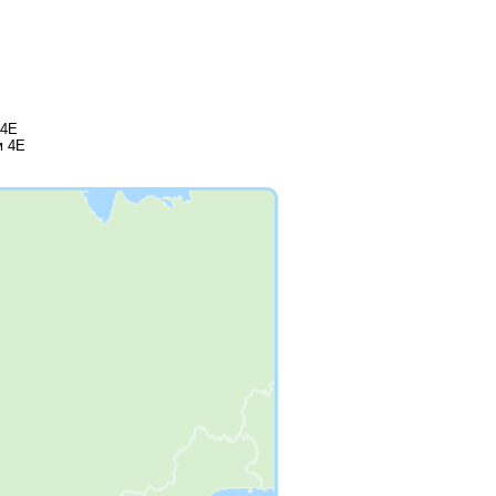
 4Е
м 4Е