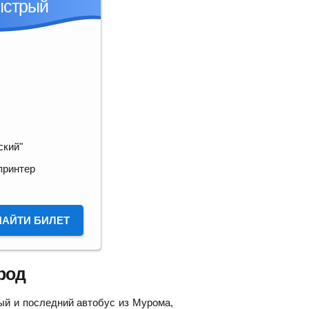
ыстрый
ский"
принтер
НАЙТИ БИЛЕТ
род
ый и последний автобус из Мурома,