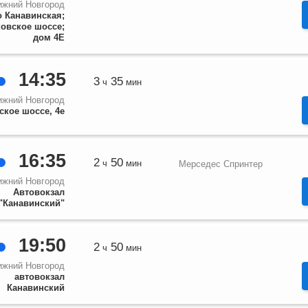
ижний Новгород
о Канавинская;
овское шоссе;
дом 4Е
14:35
3
35
ч
мин
ижний Новгород
ское шоссе, 4е
16:35
2
50
ч
мин
Мерседес Спринтер
ижний Новгород
Автовокзал
"Канавинский"
19:50
2
50
ч
мин
ижний Новгород
автовокзал
Канавинский