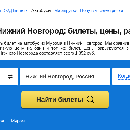
ы
Ж/Д Билеты
Автобусы
Маршрутки
Попутки
Электрички
ижний Новгород: билеты, цены, р
ь билет на автобус из Мурома в Нижний Новгород.
Мы сравнива
изкую цену на один и тот же билет. Цены варьируются в 
Нижнего Новгорода составляет всего
1 352
руб.
Когд
Найти билеты
род — Муром