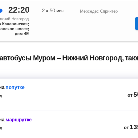
22:20
2
50
ч
мин
Мерседес Спринтер
ижний Новгород
о Канавинская;
овское шоссе;
дом 4Е
 автобусы Муром – Нижний Новгород, так
на
попутке
5
от
д
на
маршрутке
13
от
д