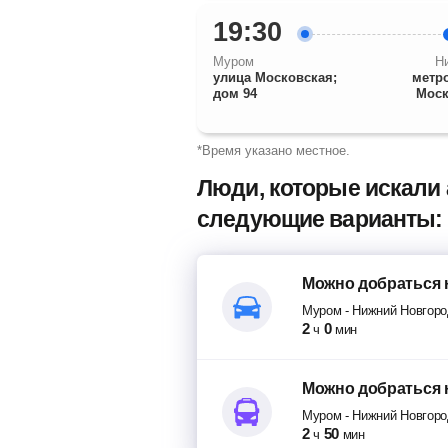
19:30
Муром
Н
улица Московская;
метр
дом 94
Моск
*Время указано местное.
Люди, которые искали
следующие варианты:
Можно добраться
Муром
-
Нижний Новгоро
2
0
ч
мин
Можно добраться
Муром
-
Нижний Новгоро
2
50
ч
мин