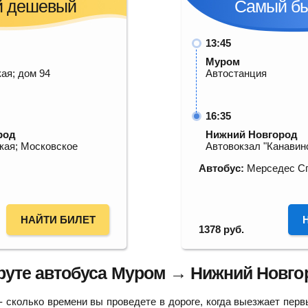
 дешевый
Самый б
13:45
Муром
ая; дом 94
Автостанция
16:35
род
Нижний Новгород
кая; Московское
Автовокзал "Канавин
Автобус:
Мерседес С
НАЙТИ БИЛЕТ
1378
руб.
уте автобуса Муром → Нижний Новго
 сколько времени вы проведете в дороге, когда выезжает перв