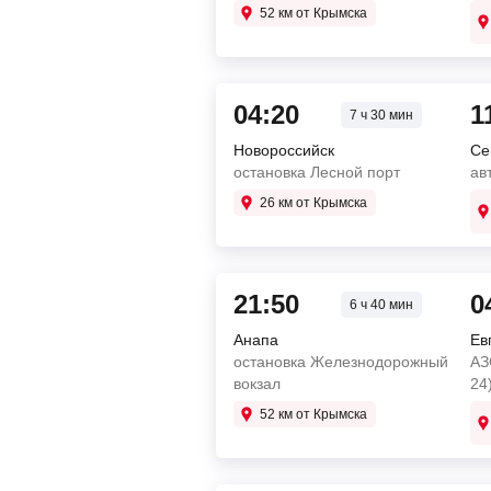
52 км от Крымска
04:20
1
7 ч 30 мин
Новороссийск
Се
остановка Лесной порт
ав
26 км от Крымска
21:50
0
6 ч 40 мин
Анапа
Ев
остановка Железнодорожный
АЗ
вокзал
24
52 км от Крымска