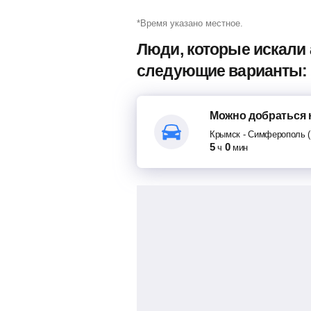
*Время указано местное.
Люди, которые искали
следующие варианты:
Можно добраться
Крымск
-
Симферополь (
5
0
ч
мин