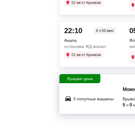
52 км от Крымска
22:10
0
6 ч 50 мин
Анапа
Ял
остановка ЖД вокзал
ав
52 км от Крымска
Лучшая цена
Можн
3 попутные машины
Крымс
5
0
ч