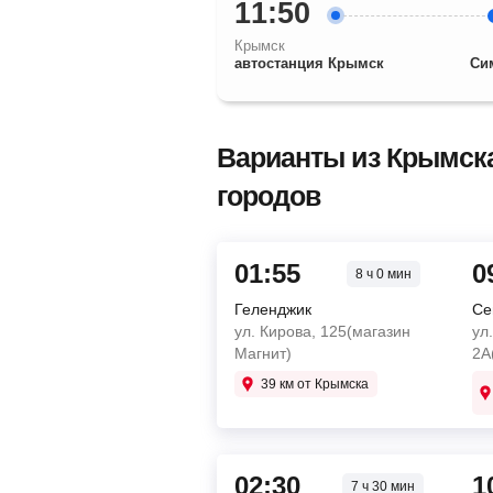
11:50
Крымск
автостанция Крымск
Си
Варианты из Крымска
городов
01:55
0
8 ч 0 мин
Геленджик
Се
ул. Кирова, 125(магазин
ул
Магнит)
2А
39 км от Крымска
02:30
1
7 ч 30 мин