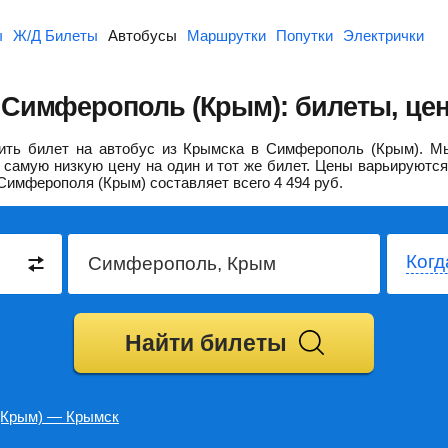
ы
Ж/Д Билеты
Автобусы
Маршрутки
Попутки
Электрички
Симферополь (Крым): билеты, цен
ить билет на автобус из Крымска в Симферополь (Крым).
Мы
самую низкую цену на один и тот же билет. Цены варьируются
Симферополя (Крым) составляет всего
4 494
руб.
Когд
Найти билеты
(Крым) — Крымск