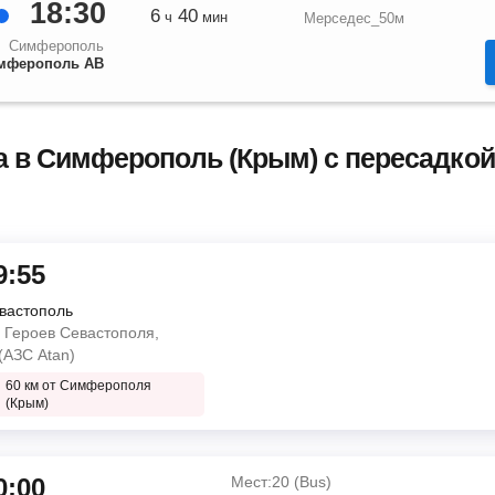
18:30
6
40
ч
мин
Мерседес_50м
Симферополь
мферополь АВ
 в Симферополь (Крым) с пересадкой 
9:55
вастополь
. Героев Севастополя,
(АЗС Atan)
60 км от Симферополя
(Крым)
0:00
Мест:20 (Bus)