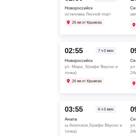
Новороссийск
Се
остановка Лесной порт
ав
26 км от Крымска
02:55
0
7 ч 0 мин
Новороссийск
Се
ул. Мира, 3(кафе Вкусно и
ул
точка)
2А
26 км от Крымска
03:55
0
6 ч 0 мин
Анапа
Се
ш.Анапское,5(кафе Вкусно и
ул
точка)
2А