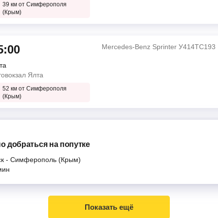
39 км от Симферополя
(Крым)
5:00
Mercedes-Benz Sprinter У414ТС193
та
товокзал Ялта
52 км от Симферополя
(Крым)
о добраться на попутке
к
-
Симферополь (Крым)
мин
Показать ещё