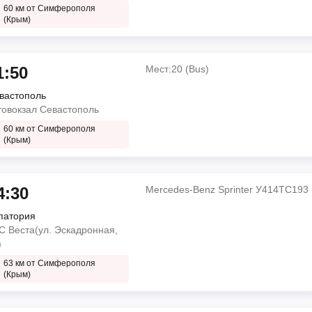
60 км от Симферополя
(Крым)
1:50
Мест:20 (Bus)
вастополь
товокзал Севастополь
60 км от Симферополя
(Крым)
4:30
Mercedes-Benz Sprinter У414ТС193
патория
С Веста(ул. Эскадронная,
)
63 км от Симферополя
(Крым)