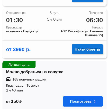
01:30
06:30
5
0
ч
мин
Краснодар
Темрюк
остановка Бауцентр
АЗС Роснефть(ул. Евгения
Шапова,25)
от
3990
р.
Найти билеты
Лучшая цена
Можно добраться на попутке
165 попутных машин
Краснодар
-
Темрюк
1
40
ч
мин
350
Посмотреть
от
₽