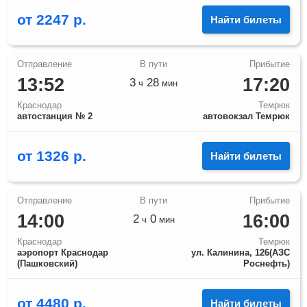
от
2247
р.
Найти билеты
13:52
17:20
3
28
ч
мин
Краснодар
Темрюк
автостанция № 2
автовокзал Темрюк
от
1326
р.
Найти билеты
14:00
16:00
2
0
ч
мин
Краснодар
Темрюк
аэропорт Краснодар
ул. Калинина, 126(АЗС
(Пашковский)
Роснефть)
от
4480
р.
Найти билеты