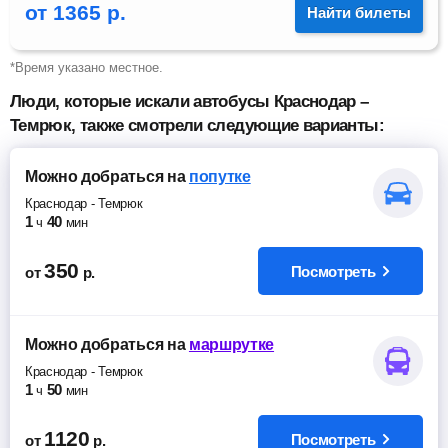
от
1365
р.
Найти билеты
*Время указано местное.
Люди, которые искали автобусы Краснодар –
Темрюк, также смотрели следующие варианты:
Можно добраться
на
попутке
Краснодар
-
Темрюк
1
40
ч
мин
350
Посмотреть
от
р.
Можно добраться
на
маршрутке
Краснодар
-
Темрюк
1
50
ч
мин
1120
Посмотреть
от
р.