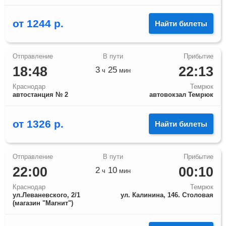
от
1244
р.
Найти билеты
18:48
22:13
3
25
ч
мин
Краснодар
Темрюк
автостанция № 2
автовокзал Темрюк
от
1326
р.
Найти билеты
22:00
00:10
2
10
ч
мин
Краснодар
Темрюк
ул.Леваневского, 2/1
ул. Калинина, 146. Столовая
(магазин "Магнит")