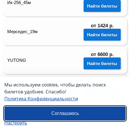
Ик-256_45м
Найти билеты
от
1424
р.
Мерседес_19м
Найти билеты
от
6600
р.
YUTONG
Найти билеты
от
1424
р.
Мы используем cookies, чтобы делать поиск
Мерседес_37м
билетов удобнее. Спасибо!
Найти билеты
Политика Конфиденциальности
от
2247
р.
Соглашаюсь
Мерседес _19м
Найти билеты
Настроить