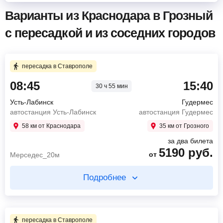
Варианты из Краснодара в Грозный
с пересадкой и из соседних городов
пересадка в Ставрополе
08:45
15:40
30 ч 55 мин
Усть-Лабинск
Гудермес
автостанция Усть-Лабинск
автостанция Гудермес
58 км от Краснодара
35 км от Грозного
за два билета
5190
руб.
от
Мерседес_20м
Подробнее
Купите два билета отдельно
4 ч 30 мин в пути
пересадка в Ставрополе