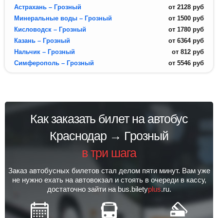
Астрахань – Грозный
от
2128
руб
Минеральные воды – Грозный
от
1500
руб
Кисловодск – Грозный
от
1780
руб
Казань – Грозный
от
6364
руб
Нальчик – Грозный
от
812
руб
Симферополь – Грозный
от
5546
руб
Как заказать билет на автобус
Краснодар → Грозный
в три шага
Заказ автобусных билетов стал делом пяти минут. Вам уже
не нужно ехать на автовокзал и стоять в очереди в кассу,
достаточно зайти на bus.bilety
plus
.ru.