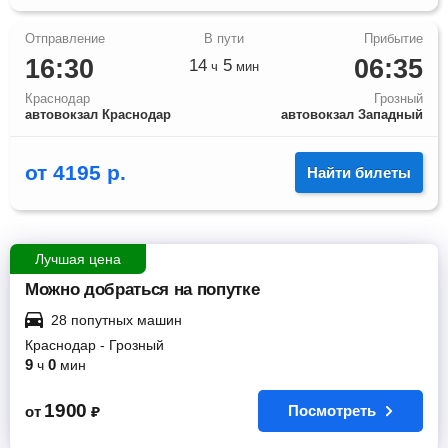
16:30
06:35
14
5
ч
мин
Краснодар
Грозный
автовокзал Краснодар
автовокзал Западный
от
4195
р.
Найти билеты
Лучшая цена
Можно добраться на попутке
28 попутных машин
Краснодар
-
Грозный
9
0
ч
мин
1900
Посмотреть
от
₽