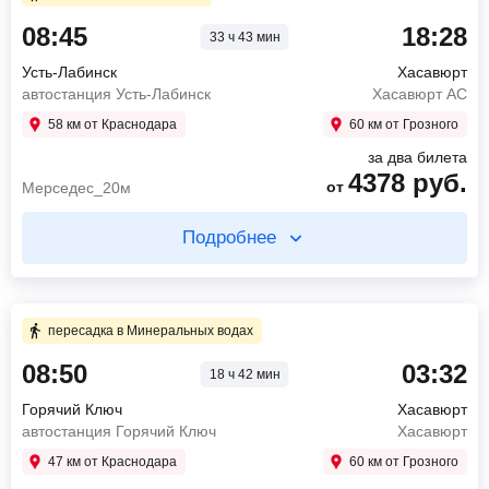
08:45
18:28
33 ч 43 мин
08:45
Усть-Лабинск
автостанция Усть-Лабинск
Усть-Лабинск
Хасавюрт
13:15
Ставрополь
автостанция Усть-Лабинск
Хасавюрт АС
Центральный автовокзал
58 км от Краснодара
60 км от Грозного
2174
руб.
от
Мерседес_20м
за два билета
4378
руб.
от
Мерседес_20м
Найти билет
Подробнее
пересадка в Ставрополе 18 ч 45 мин
Купите два билета отдельно
7 ч 40 мин в пути
4 ч 30 мин в пути
пересадка в Минеральных водах
08:50
03:32
08:00
Ставрополь
18 ч 42 мин
08:45
Усть-Лабинск
Центральный автовокзал
автостанция Усть-Лабинск
Горячий Ключ
Хасавюрт
15:40
Гудермес
13:15
Ставрополь
автостанция Горячий Ключ
Хасавюрт
автостанция Гудермес
Центральный автовокзал
47 км от Краснодара
60 км от Грозного
3016
руб.
2174
руб.
от
от