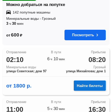
Можно добраться на попутке
142 попутные машины
Минеральные воды
-
Грозный
3
30
ч
мин
600
Посмотреть
от
₽
02:10
08:20
6
10
ч
мин
Минеральные воды
Грозный
улица Советская; дом 97
улица Михайлова; дом 1
от
1800
р.
Найти билеты
11:00
16:30
5
30
ч
мин