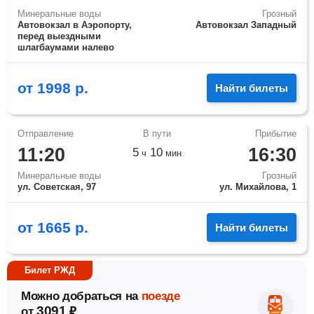
Минеральные воды
Грозный
Автовокзал в Аэропорту,
Автовокзал Западный
перед выездными
шлагбаумами налево
от
1998
р.
Найти билеты
11:20
16:30
5
10
ч
мин
Минеральные воды
Грозный
ул. Советская, 97
ул. Михайлова, 1
от
1665
р.
Найти билеты
Билет РЖД
Можно добраться на
поезде
3091
от
₽