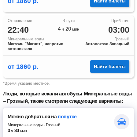
от
1860
р.
Найти билеты
22:40
03:00
4
20
ч
мин
Минеральные воды
Грозный
Магазин "Магнит", напротив
Автовокзал Западный
автовокзала
от
1860
р.
Найти билеты
*Время указано местное.
Люди, которые искали автобусы Минеральные воды
– Грозный, также смотрели следующие варианты:
Можно добраться
на
попутке
Минеральные воды
-
Грозный
3
30
ч
мин