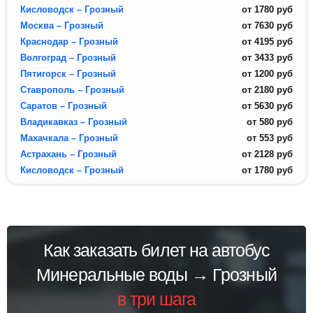
Кисловодск – Грозный
от
1780
руб
Москва – Грозный
от
7630
руб
Краснодар – Грозный
от
4195
руб
Волгоград – Грозный
от
3433
руб
Пятигорск – Грозный
от
1200
руб
Ставрополь – Грозный
от
2180
руб
Саратов – Грозный
от
5630
руб
Владикавказ – Грозный
от
580
руб
Махачкала – Грозный
от
553
руб
Астрахань – Грозный
от
2128
руб
Кисловодск – Грозный
от
1780
руб
Как заказать билет на автобус
Минеральные воды → Грозный
в три шага