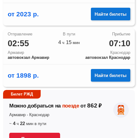
от
2023
р.
Найти билеты
02:55
07:10
4
15
ч
мин
Армавир
Краснодар
автовокзал Армавир
автовокзал Краснодар
от
1898
р.
Найти билеты
Билет РЖД
862
Можно добраться на
поезде
от
₽
Армавир
-
Краснодар
4
22
~
ч
мин
в пути