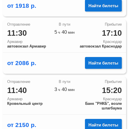
от
1918
р.
Найти билеты
11:30
17:10
5
40
ч
мин
Армавир
Краснодар
автовокзал Армавир
автовокзал Краснодар
от
2086
р.
Найти билеты
11:40
15:20
3
40
ч
мин
Армавир
Краснодар
Кровельный центр
Банк "РНКБ", возле
шлагбаума
от
2150
р.
Найти билеты