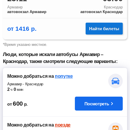
Армавир
Краснодар
автовокзал Армавир
автовокзал Краснодар
от
1416
р.
Найти билеты
*Время указано местное.
Люди, которые искали автобусы Армавир –
Краснодар, также смотрели следующие варианты:
Можно добраться
на
попутке
Армавир
-
Краснодар
2
0
ч
мин
600
Посмотреть
от
р.
Можно добраться
на
поезде