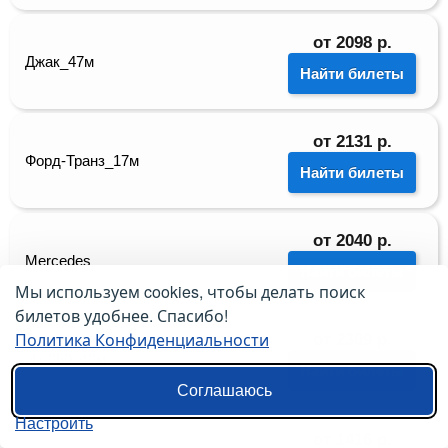
от
2098
р.
Джак_47м
Найти билеты
от
2131
р.
Форд-Транз_17м
Найти билеты
от
2040
р.
Mercedes
Найти билеты
Мы используем cookies, чтобы делать поиск
билетов удобнее. Спасибо!
Политика Конфиденциальности
от
2309
р.
Ик-250_42м
Найти билеты
Соглашаюсь
Настроить
от
1416
р.