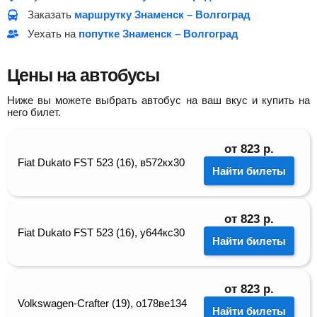
Заказать
маршрутку Знаменск – Волгоград
Уехать на
попутке Знаменск – Волгоград
Цены на автобусы
Ниже вы можете выбрать автобус на ваш вкус и купить на
него билет.
от
823
р.
Fiat Dukato FST 523 (16), в572кх30
Найти билеты
от
823
р.
Fiat Dukato FST 523 (16), у644кс30
Найти билеты
от
823
р.
Volkswagen-Crafter (19), о178ве134
Найти билеты