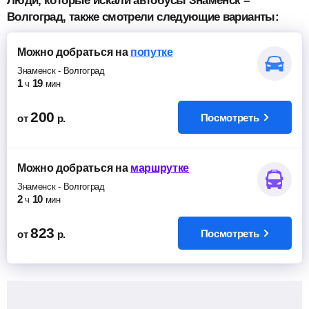
Люди, которые искали автобусы Знаменск –
Волгоград, также смотрели следующие варианты:
Можно добраться
на
попутке
Знаменск
-
Волгоград
1
19
ч
мин
200
Посмотреть
от
р.
Можно добраться
на
маршрутке
Знаменск
-
Волгоград
2
10
ч
мин
823
Посмотреть
от
р.