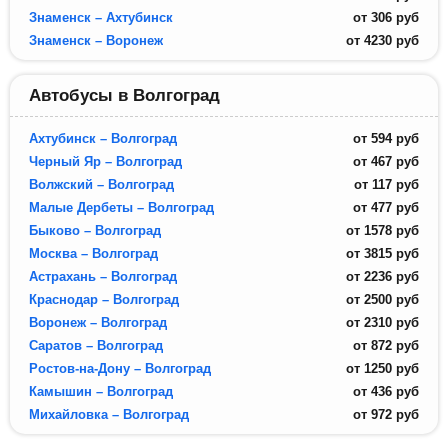
Знаменск – Ахтубинск
от
306
руб
Знаменск – Воронеж
от
4230
руб
Автобусы в Волгоград
Ахтубинск – Волгоград
от
594
руб
Черный Яр – Волгоград
от
467
руб
Волжский – Волгоград
от
117
руб
Малые Дербеты – Волгоград
от
477
руб
Быково – Волгоград
от
1578
руб
Москва – Волгоград
от
3815
руб
Астрахань – Волгоград
от
2236
руб
Краснодар – Волгоград
от
2500
руб
Воронеж – Волгоград
от
2310
руб
Саратов – Волгоград
от
872
руб
Ростов-на-Дону – Волгоград
от
1250
руб
Камышин – Волгоград
от
436
руб
Михайловка – Волгоград
от
972
руб