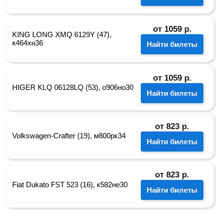
от
1059
р.
KING LONG XMQ 6129Y (47),
к464хн36
Найти билеты
от
1059
р.
HIGER KLQ 06128LQ (53), о906но30
Найти билеты
от
823
р.
Volkswagen-Crafter (19), м800рк34
Найти билеты
от
823
р.
Fiat Dukato FST 523 (16), к582не30
Найти билеты