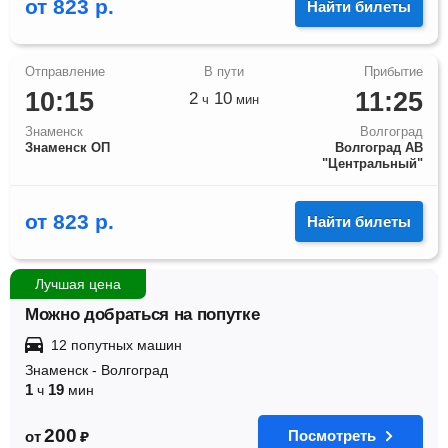
от
823
р.
Найти билеты
10:15
11:25
2
10
ч
мин
Знаменск
Волгоград
Знаменск ОП
Волгоград АВ
"Центральный"
от
823
р.
Найти билеты
Лучшая цена
Можно добраться на попутке
12 попутных машин
Знаменск
-
Волгоград
1
19
ч
мин
200
Посмотреть
от
₽