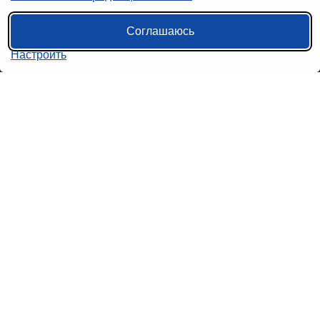
Контакты
Соглашаюсь
Политика конфиденциальности
Настроить
Пользовательское соглашение
Справочная информация
Возврат билетов на автобус
Наши сервисы
Авиабилеты
Ж/Д Билеты
Электрички
Автобусы
Маршрутки
Попутки
Ссылки на наши соцсети