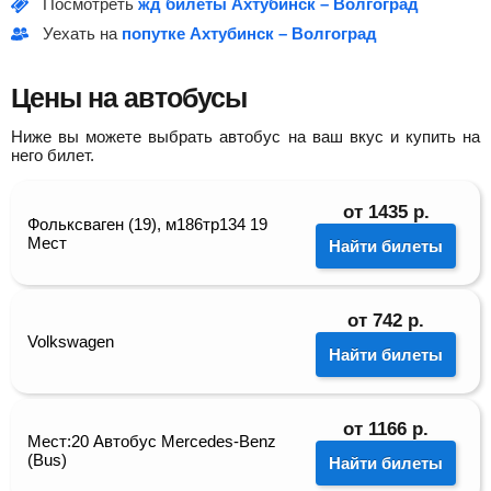
Посмотреть
жд билеты Ахтубинск – Волгоград
Уехать на
попутке Ахтубинск – Волгоград
Цены на автобусы
Ниже вы можете выбрать автобус на ваш вкус и купить на
него билет.
от
1435
р.
Фольксваген (19), м186тр134 19
Мест
Найти билеты
от
742
р.
Volkswagen
Найти билеты
от
1166
р.
Мест:20 Автобус Mercedes-Benz
(Bus)
Найти билеты