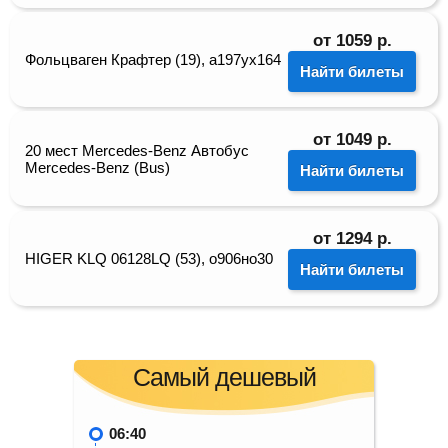
от
1059
р.
Фольцваген Крафтер (19), а197ух164
Найти билеты
от
1049
р.
20 мест Mercedes-Benz Автобус
Mercedes-Benz (Bus)
Найти билеты
от
1294
р.
HIGER KLQ 06128LQ (53), о906но30
Найти билеты
Самый дешевый
06:40