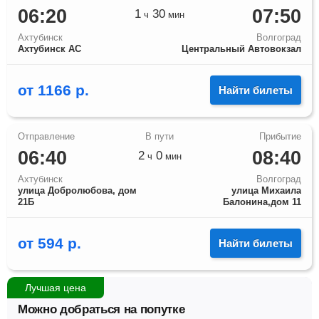
06:20
07:50
1
30
ч
мин
Ахтубинск
Волгоград
Ахтубинск АС
Центральный Автовокзал
от
1166
р.
Найти билеты
06:40
08:40
2
0
ч
мин
Ахтубинск
Волгоград
улица Добролюбова, дом
улица Михаила
21Б
Балонина,дом 11
от
594
р.
Найти билеты
Лучшая цена
Можно добраться на попутке