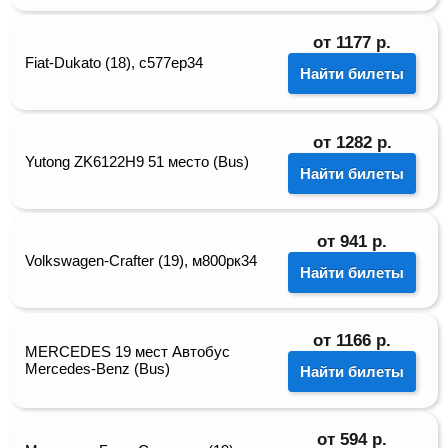
от
1177
р.
Fiat-Dukato (18), с577ер34
Найти билеты
от
1282
р.
Yutong ZK6122H9 51 место (Bus)
Найти билеты
от
941
р.
Volkswagen-Crafter (19), м800рк34
Найти билеты
от
1166
р.
MERCEDES 19 мест Автобус
Mercedes-Benz (Bus)
Найти билеты
от
594
р.