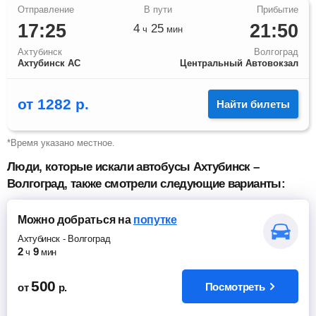
17:25
21:50
4
25
ч
мин
Ахтубинск
Волгоград
Ахтубинск АС
Центральный Автовокзал
от
1282
р.
Найти билеты
*Время указано местное.
Люди, которые искали автобусы Ахтубинск –
Волгоград, также смотрели следующие варианты:
Можно добраться
на
попутке
Ахтубинск
-
Волгоград
2
9
ч
мин
500
Посмотреть
от
р.