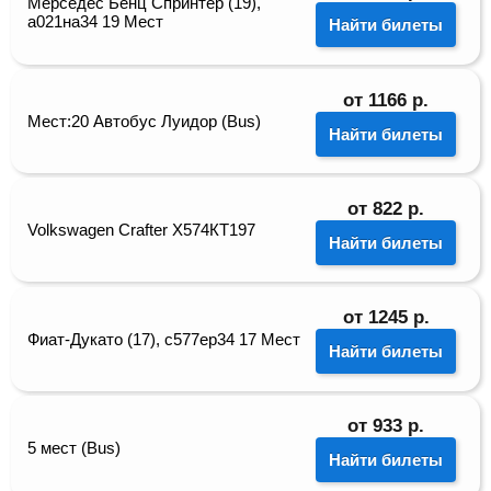
Мерседес Бенц Спринтер (19),
а021на34 19 Мест
Найти билеты
от
1166
р.
Мест:20 Автобус Луидор (Bus)
Найти билеты
от
822
р.
Volkswagen Crafter Х574КТ197
Найти билеты
от
1245
р.
Фиат-Дукато (17), с577ер34 17 Мест
Найти билеты
от
933
р.
5 мест (Bus)
Найти билеты