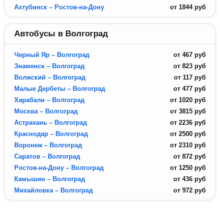
Ахтубинск – Ростов-на-Дону
от
1844
руб
Автобусы в Волгоград
Черный Яр – Волгоград
от
467
руб
Знаменск – Волгоград
от
823
руб
Волжский – Волгоград
от
117
руб
Малые Дербеты – Волгоград
от
477
руб
Харабали – Волгоград
от
1020
руб
Москва – Волгоград
от
3815
руб
Астрахань – Волгоград
от
2236
руб
Краснодар – Волгоград
от
2500
руб
Воронеж – Волгоград
от
2310
руб
Саратов – Волгоград
от
872
руб
Ростов-на-Дону – Волгоград
от
1250
руб
Камышин – Волгоград
от
436
руб
Михайловка – Волгоград
от
972
руб