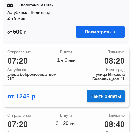
15 попутных машин
Ахтубинск
-
Волгоград
2
9
ч
мин
500
Посмотреть
от
₽
07:20
08:20
1
0
ч
мин
Ахтубинск
Волгоград
улица Добролюбова, дом
улица Михаила
21Б
Балонина,дом 11
от
1245
р.
Найти билеты
07:20
08:40
2
20
ч
мин