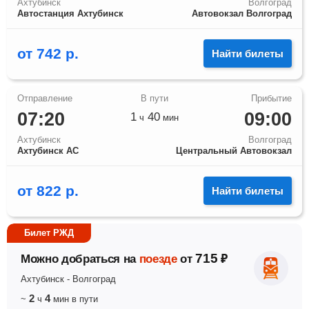
Ахтубинск
Волгоград
Автостанция Ахтубинск
Автовокзал Волгоград
от
742
р.
Найти билеты
07:20
09:00
1
40
ч
мин
Ахтубинск
Волгоград
Ахтубинск АС
Центральный Автовокзал
от
822
р.
Найти билеты
Билет РЖД
715
Можно добраться на
поезде
от
₽
Ахтубинск
-
Волгоград
2
4
~
ч
мин
в пути