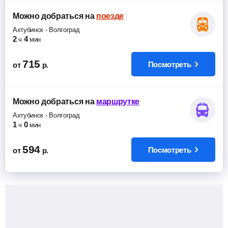
Можно добраться
на
поезде
Ахтубинск
-
Волгоград
2
4
ч
мин
715
Посмотреть
от
р.
Можно добраться
на
маршрутке
Ахтубинск
-
Волгоград
1
0
ч
мин
594
Посмотреть
от
р.