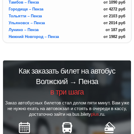
Тамбов – Пенза
от
1090
руб
Городище – Пенза
от
4272
руб
Тольятти – Пенза
от
2103
руб
Ульяновск – Пенза
от
2014
руб
Лунино – Пенза
от
187
руб
Нижний Новгород – Пенза
от
1982
руб
Как заказать билет на автобус
Волжский → Пенза
в три шага
Заказ автобусных билетов стал делом пяти минут. Вам уже
не нужно ехать на автовокзал и стоять в очереди в кассу,
достаточно зайти на bus.bilety
plus
.ru.