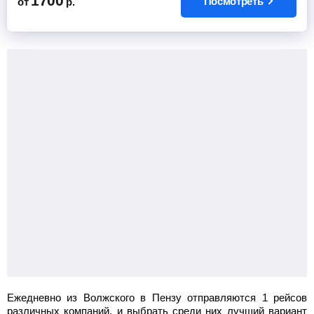
1700
Посмотреть
от
р.
Найти билет
пересадка в Пензе 19 ч 50 мин
1 ч 0 мин в пути
22:30
Пенза
скульптура Золотой петушок
23:30
Мокшан
тр. М-5 Урал, 595 км(АЗС Роснефть)
3000
руб.
от
Neoplan
Найти билет
Ежедневно из Волжского в Пензу отправляются 1 рейсов
различных компаний, и выбрать среди них лучший вариант