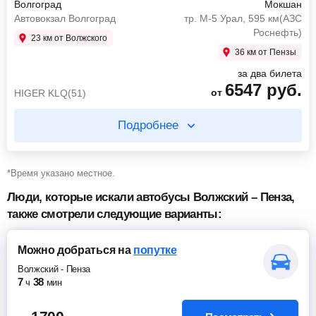
Волгоград
Мокшан
Автовокзал Волгоград
тр. М-5 Урал, 595 км(АЗС
Роснефть)
23 км от Волжского
36 км от Пензы
за два билета
6547
руб.
от
HIGER KLQ(51)
Подробнее
Купите два билета отдельно
*Время указано местное.
9 ч 25 мин в пути
Люди, которые искали автобусы Волжский – Пенза,
также смотрели следующие варианты:
17:15
Волгоград
Автовокзал Волгоград
02:40
Пенза
Можно добраться
на
попутке
Пенза АВ
Волжский
-
Пенза
3547
руб.
7
38
ч
мин
от
HIGER KLQ(51)