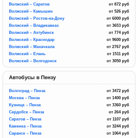
Волжский – Саратов
от
872
руб
Волжский – Камышин
от
526
руб
Волжский – Ростов-на-Дону
от
6000
руб
Волжский – Владикавказ
от
3653
руб
Волжский – Ахтубинск
от
774
руб
Волжский – Краснодар
от
9600
руб
Волжский – Махачкала
от
2767
руб
Волжский – Елань
от
1511
руб
Волжский – Волгодонск
от
3050
руб
Автобусы в Пензу
Волгоград – Пенза
от
3472
руб
Москва – Пенза
от
1400
руб
Кузнецк – Пенза
от
3360
руб
Сердобск – Пенза
от
264
руб
Саратов – Пенза
от
1107
руб
Каменка – Пенза
от
3244
руб
Саранск – Пенза
от
1064
руб