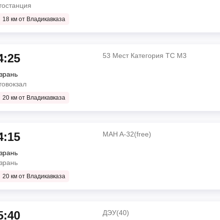
тостанция
а; дом 11
Renault
18 км от Владикавказа
34
о
4:25
53 Мест Категория ТС М3
35 мин
зрань
53 Мест Категория ТС М3
товокзал
л
20 км от Владикавказа
Мерседес 223237
вказ
о
4:15
MAH A-32(free)
дах 17 ч 0 мин
зрань
53 Мест Категория ТС М3
зрань
л
20 км от Владикавказа
JAC
вказ
, перед выездными
о
5:40
ДЭУ(40)
дах 23 ч 45 мин