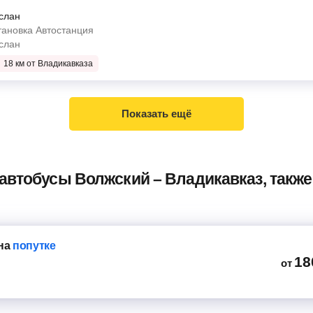
слан
MAH A-32(free)
тановка Автостанция
ом 29
слан
Мерседес 223237
34
18 км от Владикавказа
, перед выездными
о
35 мин
Показать ещё
ДЭУ(40)
л
Мерседес 223237
 автобусы Волжский – Владикавказ, такж
0 мин
на
попутке
18
от
Mercedes