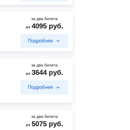
318
руб.
Найти билет
от
Найти билет
за два билета
4095
руб.
от
7000
руб.
от
Подробнее
2240
руб.
Найти билет
от
Найти билет
за два билета
3644
руб.
от
3433
руб.
от
Подробнее
90
руб.
Найти билет
от
Найти билет
за два билета
5075
руб.
от