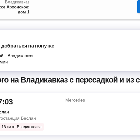
Владикавказ
се Архонское;
дом 1
 добраться на попутке
ий
-
Владикавказ
мин
го на Владикавказ с пересадкой и из 
7:03
Mercedes
слан
тостанция Беслан
18 км от Владикавказа
о