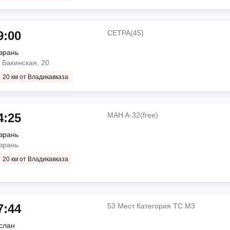
 Лукойл )
о
9
9:00
СЕТРА(45)
16 ч 0 мин
зрань
Mercedes
. Бакинская, 20
20 км от Владикавказа
Минивэн (7-8 мест)
 Лукойл )
Беслан)
о
4:25
MAH A-32(free)
10 ч 20 мин
зрань
СЕТРА(45)
зрань
л
20 км от Владикавказа
СимазТ
й
ЗАЛ 1
о
мин
7:44
53 Мест Категория ТС М3
слан
MAH A-32(free)