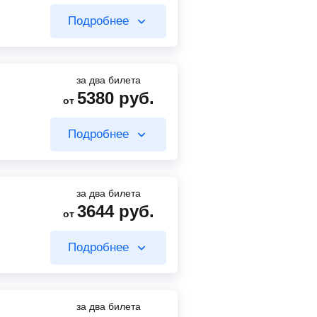
2756
руб.
от
Подробнее
662
руб.
от
Найти билет
Найти билет
за два билета
5380
руб.
от
4270
руб.
от
Подробнее
888
руб.
Найти билет
от
Найти билет
за два билета
3644
руб.
от
4270
руб.
от
Подробнее
805
руб.
Найти билет
от
Найти билет
за два билета