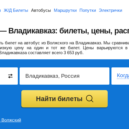
ы
Ж/Д Билеты
Автобусы
Маршрутки
Попутки
Электрички
— Владикавказ: билеты, цены, рас
ь билет на автобус из Волжского на Владикавказ.
Мы сравнива
изкую цену на один и тот же билет. Цены варьируются в 
Владикавказа составляет всего
3 653
руб.
Когд
Найти билеты
 Волжский