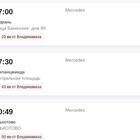
7:00
Mercedes
зрань
Mercedes
ица Бакинская; дом 89
20 км от Владикавказа
 Лукойл )
о
7:30
Mercedes
17 ч 45 мин
епанцминда
Mercedes
нтральная площадь
43 км от Владикавказа
СимазТ
 Лукойл )
ЗАЛ 1
о
0:49
Mercedes
7 ч 15 мин
ьхотово
Mercedes
ЛЬХОТОВО
50 км от Владикавказа
MERCEDES-BENZ SPRINTER