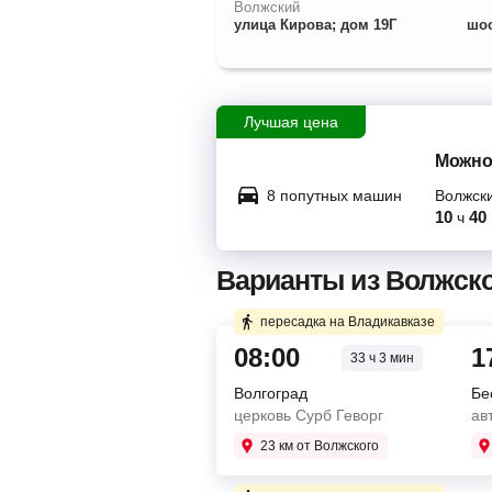
Волжский
улица Кирова; дом 19Г
шос
Лучшая цена
Можно
8 попутных машин
Волжск
10
40
ч
Варианты из Волжско
пересадка на Владикавказе
08:00
1
33 ч 3 мин
Волгоград
Бе
церковь Сурб Геворг
ав
23 км от Волжского
Купите два билета отдельн