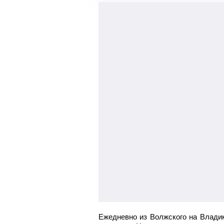
05:40
Беслан
остановка Автостанция 
Ежедневно из Волжского на Владик