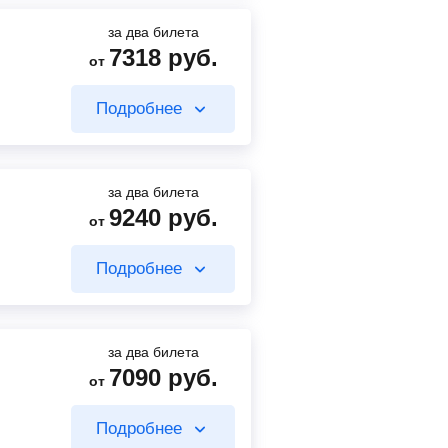
за два билета
7318
руб.
от
7000
руб.
от
Подробнее
Найти билет
за два билета
9240
руб.
от
7000
руб.
от
Подробнее
38
руб.
Найти билет
от
Найти билет
за два билета
7090
руб.
от
7000
руб.
от
Подробнее