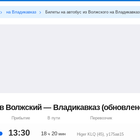
на Владикавказ
Билеты на автобус из Волжского на Владикавказ
в Волжский — Владикавказ (обновлено 
Прибытие
В пути
Перевозчик
13:30
18
20
ч
мин
Higer KLQ (45), у175ав15