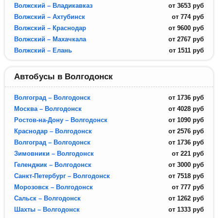
Волжский – Владикавказ
от
3653
руб
Волжский – Ахтубинск
от
774
руб
Волжский – Краснодар
от
9600
руб
Волжский – Махачкала
от
2767
руб
Волжский – Елань
от
1511
руб
Автобусы в Волгодонск
Волгоград – Волгодонск
от
1736
руб
Москва – Волгодонск
от
4028
руб
Ростов-на-Дону – Волгодонск
от
1090
руб
Краснодар – Волгодонск
от
2576
руб
Волгоград – Волгодонск
от
1736
руб
Зимовники – Волгодонск
от
221
руб
Геленджик – Волгодонск
от
3000
руб
Санкт-Петербург – Волгодонск
от
7518
руб
Морозовск – Волгодонск
от
777
руб
Сальск – Волгодонск
от
1262
руб
Шахты – Волгодонск
от
1333
руб