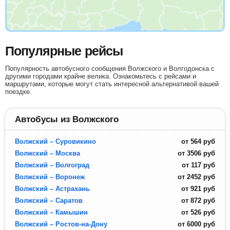
Популярные рейсы
Популярность автобусного сообщения Волжского и Волгодонска с
другими городами крайне велика. Ознакомьтесь с рейсами и
маршрутами, которые могут стать интересной альтернативой вашей
поездке.
Автобусы из Волжского
Волжский – Суровикино
от
564
руб
Волжский – Москва
от
3506
руб
Волжский – Волгоград
от
117
руб
Волжский – Воронеж
от
2452
руб
Волжский – Астрахань
от
921
руб
Волжский – Саратов
от
872
руб
Волжский – Камышин
от
526
руб
Волжский – Ростов-на-Дону
от
6000
руб