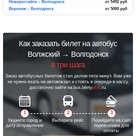
Новороссийск – Волгодонск
от
5492
руб
Воронеж – Волгодонск
от
5000
руб
Как заказать билет на автобус
Волжский → Волгодонск
в три шага
Заказ автобусных билетов стал делом пяти минут. Вам уже
не нужно ехать на автовокзал и стоять в очереди в кассу,
достаточно зайти на bus.bilety
plus
.ru.
Укажите город и
Выберите рейс
Перейдите на сайт
дату отправления
перевозчика для
оплаты