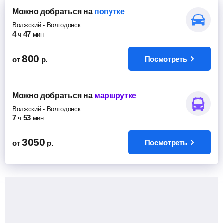
Можно добраться
на
попутке
Волжский
-
Волгодонск
4
47
ч
мин
800
Посмотреть
от
р.
Можно добраться
на
маршрутке
Волжский
-
Волгодонск
7
53
ч
мин
3050
Посмотреть
от
р.