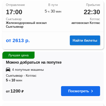
17:00
22:30
5
30
ч
мин
Сыктывкар
Котлас
Железнодорожный вокзал
автовокзал Котлас
Сыктывкар
от
2613
р.
Найти билеты
Лучшая цена
Можно добраться на попутке
4 попутные машины
Сыктывкар
-
Котлас
5
10
ч
мин
1200
Посмотреть
от
₽