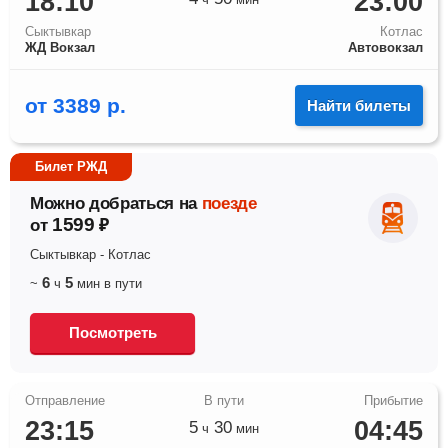
18:10
23:00
Сыктывкар
Котлас
ЖД Вокзал
Автовокзал
от
3389
р.
Найти билеты
Билет РЖД
Можно добраться на
поезде
1599
от
₽
Сыктывкар
-
Котлас
6
5
~
ч
мин
в пути
Посмотреть
23:15
04:45
5
30
ч
мин