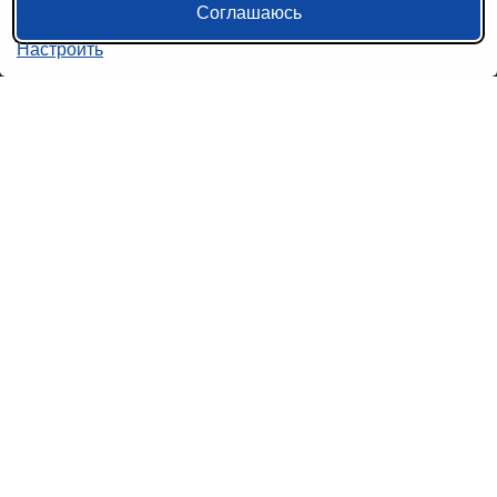
Соглашаюсь
Политика конфиденциальности
Настроить
Пользовательское соглашение
Справочная информация
Возврат билетов на автобус
Наши сервисы
Авиабилеты
Ж/Д Билеты
Электрички
Автобусы
Маршрутки
Попутки
Ссылки на наши соцсети