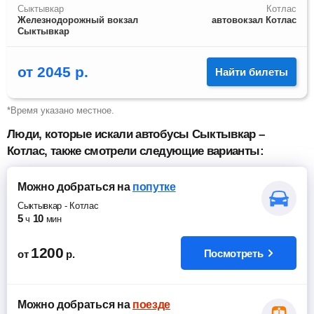
Сыктывкар
Котлас
Железнодорожный вокзал
автовокзал Котлас
Сыктывкар
от
2045
р.
Найти билеты
*Время указано местное.
Люди, которые искали автобусы Сыктывкар –
Котлас, также смотрели следующие варианты:
Можно добраться
на
попутке
Сыктывкар
-
Котлас
5
10
ч
мин
1200
Посмотреть
от
р.
Можно добраться
на
поезде