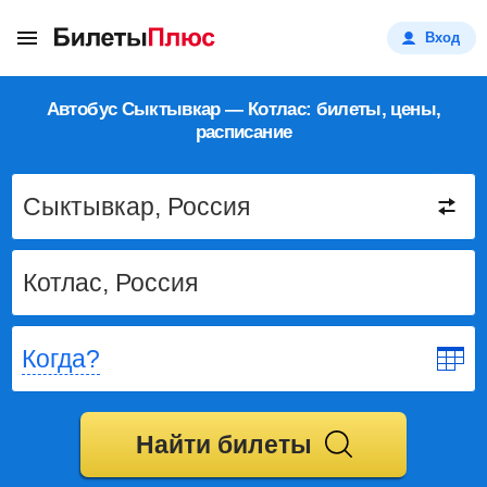
Вход
Автобус Сыктывкар — Котлас: билеты, цены,
расписание
Когда?
Найти билеты