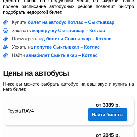
сделать бронь на следующий месяц со скидкой, наше
полное расписание автобусных рейсов позволит быстро
подобрать недорогой билет.
Купить
билет на автобус Котлас – Сыктывкар
Заказать
маршрутку Сыктывкар – Котлас
Посмотреть
жд билеты Сыктывкар – Котлас
Уехать на
попутке Сыктывкар – Котлас
Найти
авиабилет Сыктывкар – Котлас
Цены на автобусы
Ниже вы можете выбрать автобус на ваш вкус и купить на
него билет.
от
3389
р.
Toyota RAV4
Найти билеты
от
2045
р.