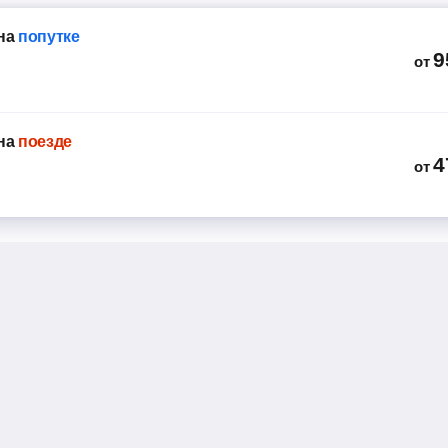
нная 5
 мин
на
попутке
ая 93, платформа 3
9
от
NEOPLAN (51 место)
10
на
поезде
4
от
ая 93, платформа 9