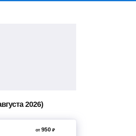
вгуста 2026)
950
от
₽