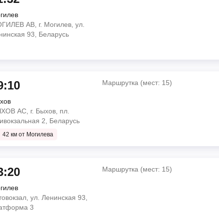
гилев
Маршрутка (мест: 15)
ГИЛЕВ АВ, г. Могилев, ул.
тарые Дороги, ул.
нинская 93, Беларусь
Маршрутка (мест: 15)
к, ул. Станционная, 5,
к, ул. Станционная, 5,
о
 ул. Ленинская 93,
9:10
Маршрутка (мест: 15)
3 мин
хов
Маршрутка (мест: 15)
ХОВ АС, г. Быхов, пл.
Ленина, 90
ивокзальная 2, Беларусь
к, ул. Станционная, 5,
Автобус (мест: 24)
42 км от Могилева
к, ул. Станционная, 5,
о
 57 мин
3:20
Маршрутка (мест: 15)
 Привокзальная 2,
гилев
Маршрутка (мест: 15)
товокзал, ул. Ленинская 93,
Ленина, 90
атформа 3
Маршрутка (мест: 15)