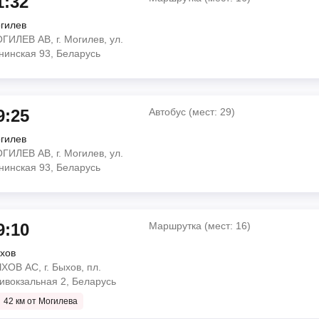
1:32
гилев
Автобус (мест: 28)
ГИЛЕВ АВ, г. Могилев, ул.
орск, ул.Ленинского
нинская 93, Беларусь
о
ул. Шоссейная 1Б,
9:25
Автобус (мест: 29)
 мин
гилев
Маршрутка (мест: 16)
ГИЛЕВ АВ, г. Могилев, ул.
орск, ул.Ленинского
нинская 93, Беларусь
Маршрутка (мест: 15)
о
к, ул. Станционная, 5,
ул. Шоссейная 1Б,
9:10
Маршрутка (мест: 16)
 50 мин
хов
 ул. Ленинская 93,
Автобус (мест: 29)
ХОВ АС, г. Быхов, пл.
орск, ул.Ленинского
ивокзальная 2, Беларусь
42 км от Могилева
Маршрутка (мест: 15)
Кирова 1, Беларусь