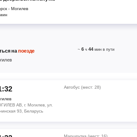
орск
-
Могилев
мин
6
44
~
ч
мин
в пути
ться на
поезде
гилев
1:32
Автобус (мест: 28)
гилев
ГИЛЕВ АВ, г. Могилев, ул.
нинская 93, Беларусь
о
Маршрутка (мест: 16)