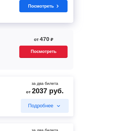
Посмотреть
470
от
₽
Посмотреть
за два билета
2037
руб.
от
Подробнее
за два билета