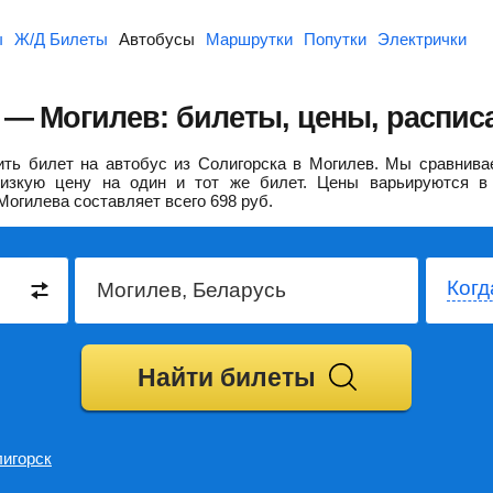
ы
Ж/Д Билеты
Автобусы
Маршрутки
Попутки
Электрички
 — Могилев: билеты, цены, распис
ть билет на автобус из Солигорска в Могилев.
Мы сравнивае
изкую цену на один и тот же билет. Цены варьируются в 
Могилева составляет всего
698
руб.
Когд
Найти билеты
игорск