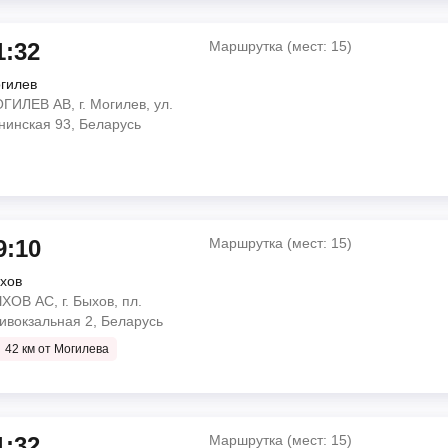
о
к, ул. Станционная, 5,
мин
1:32
Маршрутка (мест: 15)
 ул. Ленинская 93,
гилев
Маршрутка (мест: 16)
ГИЛЕВ АВ, г. Могилев, ул.
орск, ул.Ленинского
нинская 93, Беларусь
Автобус (мест: 25)
Кирова 1, Беларусь
к, ул. Станционная, 5,
 ул. Ленинская 93,
о
3 мин
9:10
Маршрутка (мест: 15)
хов
Маршрутка (мест: 15)
ХОВ АС, г. Быхов, пл.
тарые Дороги, ул.
ивокзальная 2, Беларусь
Автобус (мест: 24)
к, ул. Станционная, 5,
42 км от Могилева
к, ул. Станционная, 5,
о
 Привокзальная 2,
 30 мин
1:32
Маршрутка (мест: 15)