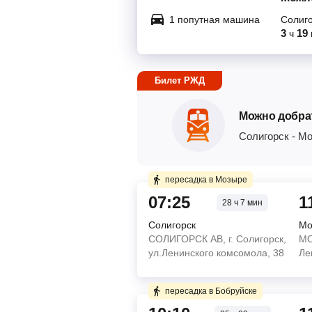
1 попутная машина
Солиг
3
19
ч
Билет РЖД
Можно добра
Солигорск
-
Мо
пересадка в Мозыре
07:25
1
28 ч 7 мин
Солигорск
Мо
СОЛИГОРСК АВ, г. Солигорск,
МО
ул.Ленинского комсомола, 38
Ле
Купите два билета отдельн
пересадка в Бобруйске
4 ч 25 мин в пути