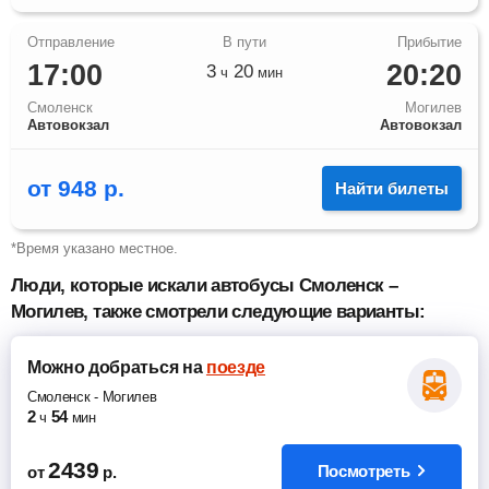
17:00
20:20
3
20
ч
мин
Смоленск
Могилев
Автовокзал
Автовокзал
от
948
р.
Найти билеты
*Время указано местное.
Люди, которые искали автобусы Смоленск –
Могилев, также смотрели следующие варианты:
Можно добраться
на
поезде
Смоленск
-
Могилев
2
54
ч
мин
2439
Посмотреть
от
р.