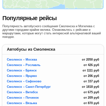
Популярные рейсы
Популярность автобусного сообщения Смоленска и Могилева с
другими городами крайне велика. Ознакомьтесь с рейсами и
маршрутами, которые могут стать интересной альтернативой вашей
поездке.
Автобусы из Смоленска
Смоленск – Москва
от
2050
руб
Смоленск – Рославль
от
426
руб
Смоленск – Брянск
от
1111
руб
Смоленск – Ярцево
от
206
руб
Смоленск – Сафоново
от
337
руб
Смоленск – Санкт-Петербург
от
1818
руб
Смоленск – Витебск
от
675
руб
Смоленск – Починок
от
209
руб
Смоленск – Вязьма
от
870
руб