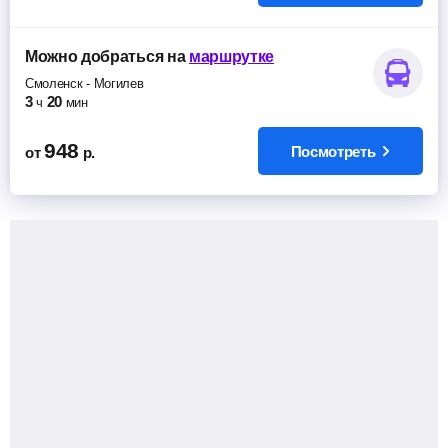
Можно добраться
на
маршрутке
Смоленск
-
Могилев
3
20
ч
мин
948
Посмотреть
от
р.