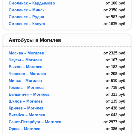
Смоленск – Кардымово
от
100
руб
Смоленск – Минск
от
2350
руб
Смоленск – Рудня
от
583
руб
Смоленск – Калуга
от
1635
руб
Автобусы в Могилев
Москва – Могилев
от
2325
руб
Чаусы – Могилев
от
167
руб
Быхов – Могилев
от
182
руб
Чериков – Могилев
от
208
руб
Минск – Могилев
от
610
руб
Гомель – Могилев
от
718
руб
Белыничи – Могилев
от
313
руб
Шклов – Могилев
от
139
руб
Кричев – Могилев
от
438
руб
Витебск – Могилев
от
642
руб
Санкт-Петербург – Могилев
от
2977
руб
Орша – Могилев
от
386
руб