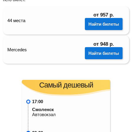
от
957
р.
44 места
Найти билеты
от
948
р.
Mercedes
Найти билеты
Самый дешевый
17:00
Смоленск
Автовокзал