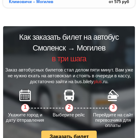
Климовичи – Могилев
от
575
руб
Как заказать билет на автобус
Смоленск → Могилев
в три шага
Заказ автобусных билетов стал делом пяти минут. Вам уже
не нужно ехать на автовокзал и стоять в очереди в кассу,
достаточно зайти на bus.bilety
plus
.ru.
Укажите город и
Выберите рейс
Перейдите на сайт
дату отправления
перевозчика для
оплаты
Заказать билет