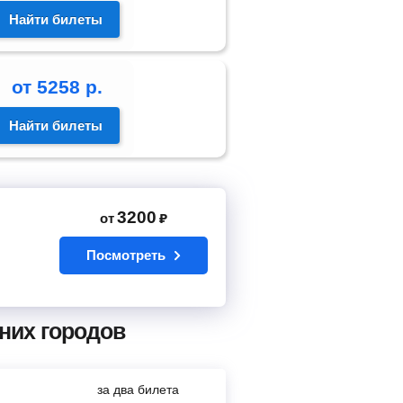
Найти билеты
от
5258
р.
Найти билеты
3200
от
₽
Посмотреть
них городов
за два билета