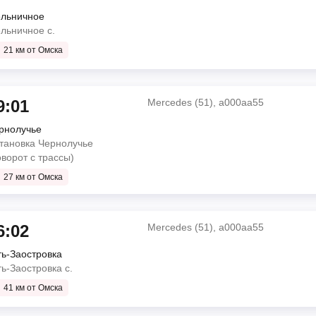
льничное
льничное с.
21 км от Омска
о
9:01
Mercedes (51), а000аа55
рнолучье
Mercedes (51), а000аа55
тановка Чернолучье
оворот с трассы)
27 км от Омска
о
ин
6:02
Mercedes (51), а000аа55
ть-Заостровка
Mercedes (51), а000аа55
ть-Заостровка с.
Ford Transit 18 (18), т 176 ва
41 км от Омска
о