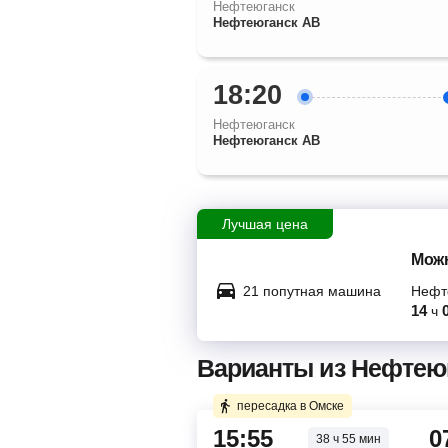
Нефтеюганск
Нефтеюганск АВ
18:20
Нефтеюганск
Нефтеюганск АВ
Лучшая цена
Можн
21 попутная машина
Нефт
14
ч
Варианты из Нефтеюг
пересадка в Омске
15:55
0
38 ч 55 мин