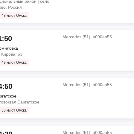
циональный район | село
ово, Россия
48 км от Омска
мин
о
1:50
Mercedes (51), а000аа55
ПАЗ 3205 (23/41) (23+18), Р 263 МЕ
рмиловка
Mercedes (51), а000аа55
. Кирова, 63
49 км от Омска
о
4:50
Mercedes (51), а000аа55
ргатское
Mercedes (51), а000аа55
товокзал Саргатское
56 км от Омска
ПАЗ-32053/92 (23), у 291 те 55
 | | просп. Комарова,
о
Mercedes (51), а000аа55