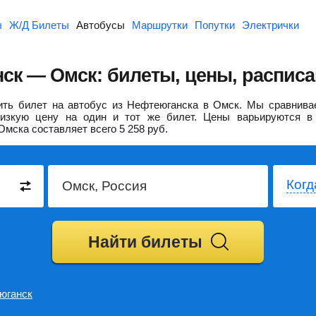
ы
Ж/Д Билеты
Автобусы
Маршрутки
Попутки
Электрички
ск — Омск: билеты, цены, расписа
ть билет на автобус из Нефтеюганска в Омск.
Мы сравнивае
изкую цену на один и тот же билет. Цены варьируются в 
Омска составляет всего
5 258
руб.
Когд
Найти билеты
юганск