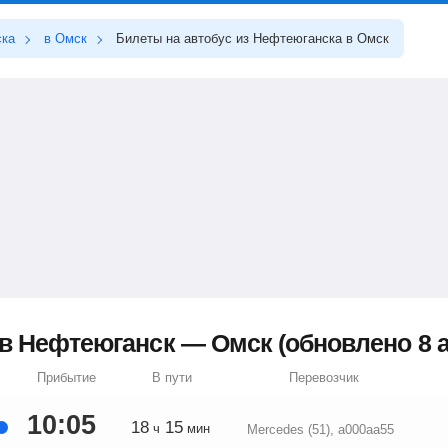
ска
в Омск
Билеты на автобус из Нефтеюганска в Омск
в Нефтеюганск — Омск (обновлено 8 ав
Прибытие
В пути
Перевозчик
10:05
18
15
ч
мин
Mercedes (51), а000аа55