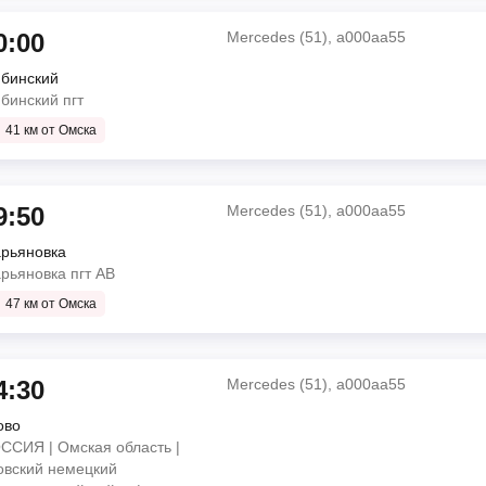
0:00
Mercedes (51), а000аа55
мин
бинский
Mercedes (51), а000аа55
бинский пгт
41 км от Омска
НЕФАЗ 5299 (44), а639ам155
о
поворот с трассы)
9:50
Mercedes (51), а000аа55
ин
рьяновка
Mercedes (51), а000аа55
рьяновка пгт АВ
47 км от Омска
ПАЗ 32053 (23+18), т 881 су
о
4:30
Mercedes (51), а000аа55
ин
ово
Mercedes (51), а000аа55
ССИЯ | Омская область |
овский немецкий
ГАЗель NEXT (18) (18), т 728 хс