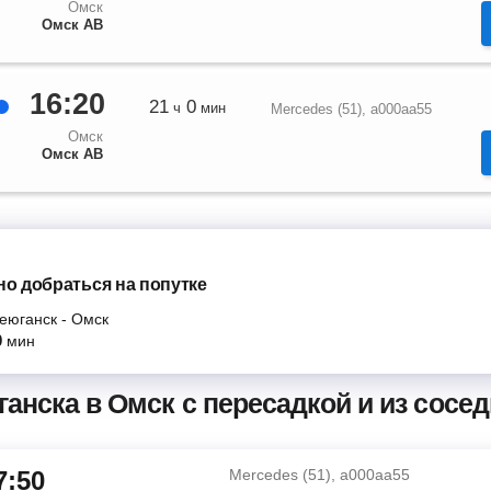
Омск
Омск АВ
16:20
21
0
ч
мин
Mercedes (51), а000аа55
Омск
Омск АВ
о добраться на попутке
еюганск
-
Омск
0
мин
анска в Омск с пересадкой и из сосед
7:50
Mercedes (51), а000аа55