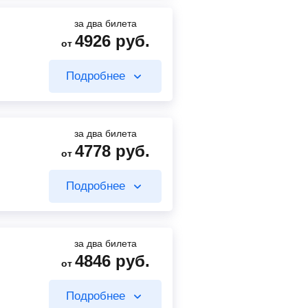
Найти билет
за два билета
4926
руб.
от
4594
руб.
от
Подробнее
126
руб.
Найти билет
от
Найти билет
за два билета
4778
руб.
от
4594
руб.
от
Подробнее
99
руб.
Найти билет
от
Найти билет
за два билета
4846
руб.
от
4594
руб.
от
Подробнее