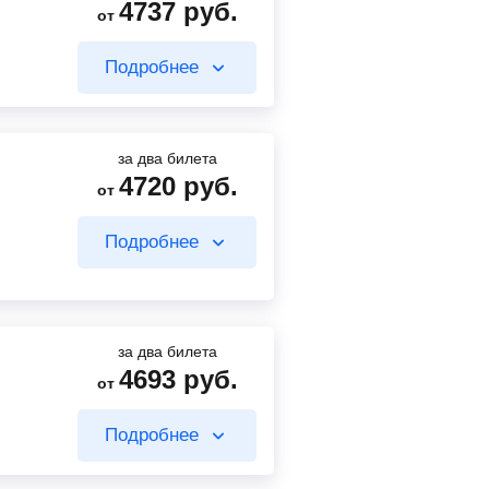
4737
руб.
от
Подробнее
за два билета
4720
руб.
от
4594
руб.
от
Подробнее
Найти билет
за два билета
4693
руб.
от
4594
руб.
от
Подробнее
143
руб.
от
Найти билет