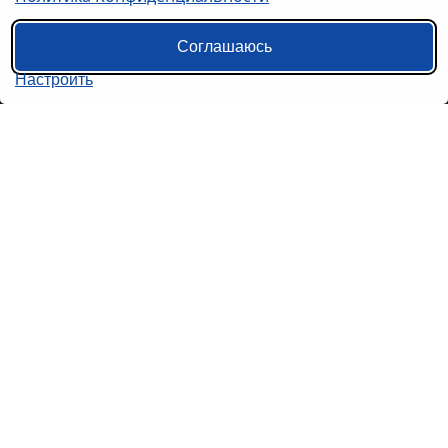
Контакты
Соглашаюсь
Политика конфиденциальности
Настроить
Пользовательское соглашение
Справочная информация
Возврат билетов на автобус
Наши сервисы
Авиабилеты
Ж/Д Билеты
Электрички
Автобусы
Маршрутки
Попутки
Ссылки на наши соцсети