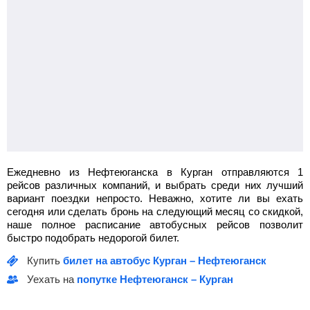
640003, Россия, Курганская область, г.Курган,
пл.Собанина,1
19:55
Глядянское
Глядянское КП
17 Мест Категория ТС
435
руб.
от
"М2"
Найти билет
Ежедневно из Нефтеюганска в Курган отправляются 1
рейсов различных компаний, и выбрать среди них лучший
вариант поездки непросто. Неважно, хотите ли вы ехать
сегодня или сделать бронь на следующий месяц со скидкой,
наше полное расписание автобусных рейсов позволит
быстро подобрать недорогой билет.
Купить
билет на автобус Курган – Нефтеюганск
Уехать на
попутке Нефтеюганск – Курган