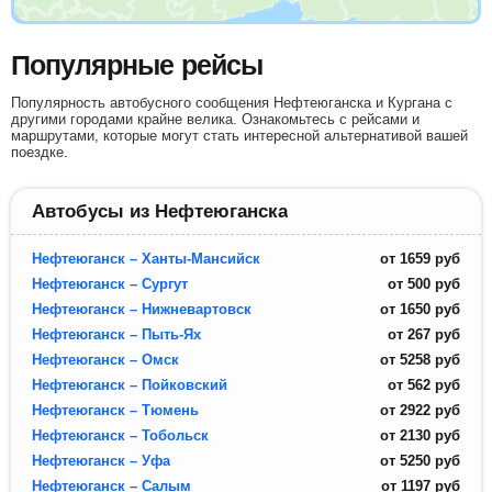
Популярные рейсы
Популярность автобусного сообщения Нефтеюганска и Кургана с
другими городами крайне велика. Ознакомьтесь с рейсами и
маршрутами, которые могут стать интересной альтернативой вашей
поездке.
Автобусы из Нефтеюганска
Нефтеюганск – Ханты-Мансийск
от
1659
руб
Нефтеюганск – Сургут
от
500
руб
Нефтеюганск – Нижневартовск
от
1650
руб
Нефтеюганск – Пыть-Ях
от
267
руб
Нефтеюганск – Омск
от
5258
руб
Нефтеюганск – Пойковский
от
562
руб
Нефтеюганск – Тюмень
от
2922
руб
Нефтеюганск – Тобольск
от
2130
руб
Нефтеюганск – Уфа
от
5250
руб
Нефтеюганск – Салым
от
1197
руб