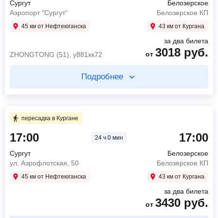
Сургут
Белозерское
Аэропорт "Сургут"
Белозерское КП
45 км от Нефтеюганска
43 км от Кургана
за два билета
3018
руб.
от
ZHONGTONG (51), у881хк72
Подробнее
Купите два билета отдельно
14 ч 25 мин в пути
пересадка в Кургане
17:00
17:00
24 ч 0 мин
17:00
Сургут
Аэропорт "Сургут"
Сургут
Белозерское
07:25
Курган
ул. Аэрофлотская, 50
Белозерское КП
Автовокзал Курган
45 км от Нефтеюганска
43 км от Кургана
ZHONGTONG (51),
2712
руб.
от
за два билета
у881хк72
3430
руб.
от
Найти билет