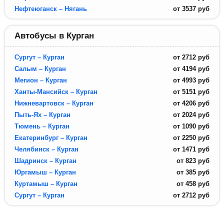
Нефтеюганск – Нягань
от
3537
руб
Автобусы в Курган
Сургут – Курган
от
2712
руб
Салым – Курган
от
4194
руб
Мегион – Курган
от
4993
руб
Ханты-Мансийск – Курган
от
5151
руб
Нижневартовск – Курган
от
4206
руб
Пыть-Ях – Курган
от
2024
руб
Тюмень – Курган
от
1090
руб
Екатеринбург – Курган
от
2250
руб
Челябинск – Курган
от
1471
руб
Шадринск – Курган
от
823
руб
Юргамыш – Курган
от
385
руб
Куртамыш – Курган
от
458
руб
Сургут – Курган
от
2712
руб