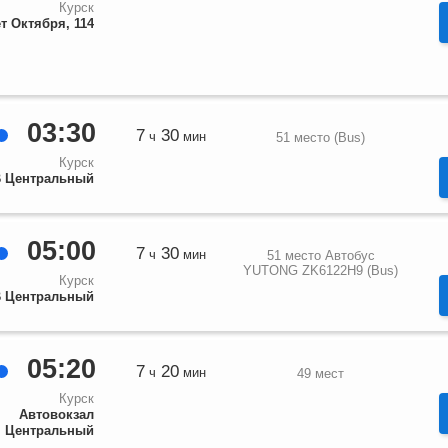
Курск
ет Октября, 114
03:30
7
30
ч
мин
51 место (Bus)
Курск
 Центральный
05:00
7
30
ч
мин
51 место Автобус
YUTONG ZK6122H9 (Bus)
Курск
 Центральный
05:20
7
20
ч
мин
49 мест
Курск
Автовокзал
Центральный