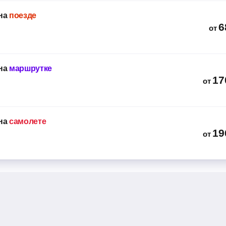
на
поезде
6
от
на
маршрутке
17
от
на
самолете
19
от