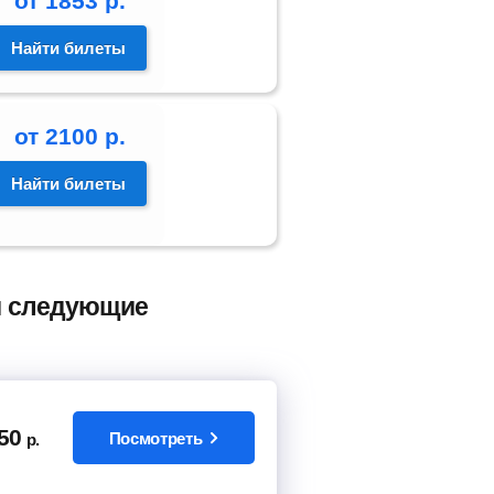
от
1853
р.
Найти билеты
от
2100
р.
Найти билеты
ли следующие
50
Посмотреть
р.