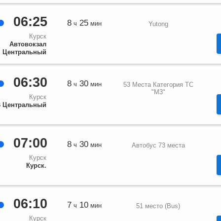
06:25
8
25
ч
мин
Yutong
Курск
Автовокзал
Центральный
06:30
8
30
ч
мин
53 Места Категория ТС
"М3"
Курск
 Центральный
07:00
8
30
ч
мин
Автобус 73 места
Курск
Курск.
06:10
7
10
ч
мин
51 место (Bus)
Курск