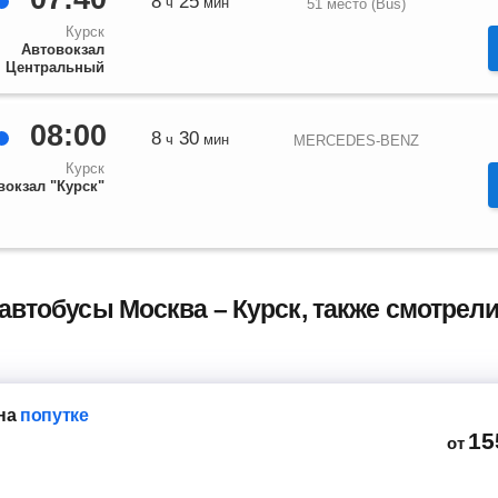
8
25
ч
мин
51 место (Bus)
Курск
Автовокзал
Центральный
08:00
8
30
ч
мин
MERCEDES-BENZ
Курск
вокзал "Курск"
автобусы Москва – Курск, также смотре
на
попутке
15
от