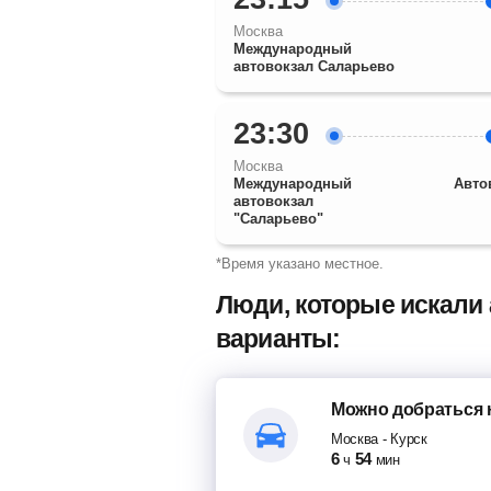
Москва
Международный
автовокзал Саларьево
23:30
Москва
Международный
Авто
автовокзал
"Саларьево"
*Время указано местное.
Люди, которые искали 
варианты:
Можно добраться
Москва
-
Курск
6
54
ч
мин