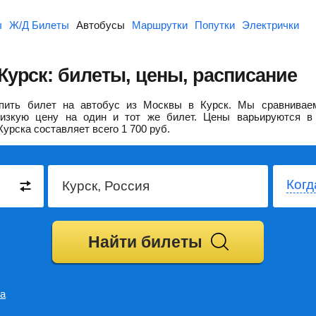
ы
Ж/Д Билеты
Автобусы
Маршрутки
Попутки
Электрички
Курск: билеты, цены, расписание
пить билет на автобус из Москвы в Курск.
Мы сравниваем
изкую цену на один и тот же билет. Цены варьируются в 
Курска составляет всего
1 700
руб.
Когд
Найти билеты
а