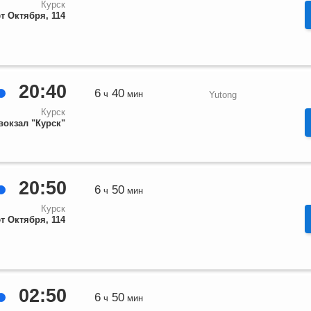
Курск
ет Октября, 114
20:40
6
40
ч
мин
Yutong
Курск
вокзал "Курск"
20:50
6
50
ч
мин
Курск
ет Октября, 114
02:50
6
50
ч
мин