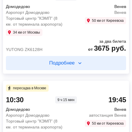
Домодедово
Венев
Аэропорт Домодедово
Венев
Торговый центр "КЭМП" (8
50 км от Киреевска
км. от терминала аэропорта)
34 км от Москвы
за два билета
3675
руб.
от
YUTONG ZK6128H
Подробнее
Купите два билета отдельно
1 ч 30 мин в пути
пересадка в Москве
10:30
19:45
9 ч 15 мин
10:30
Домодедово
Аэропорт Домодедово Торговый центр "КЭМП"
Домодедово
Венев
(8 км. от терминала аэропорта)
Аэропорт Домодедово
автостанция Венев
12:00
Москва
Торговый центр "КЭМП" (8
50 км от Киреевска
Международный автовокзал Саларьево
км. от терминала аэропорта)