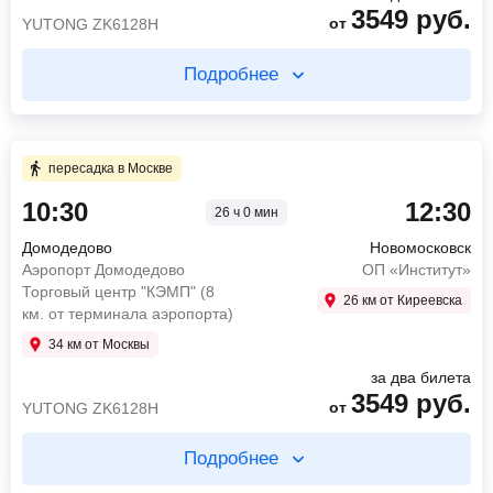
3549
руб.
Найти билет
от
YUTONG ZK6128H
Подробнее
пересадка в Москве 23 ч 15 мин
Купите два билета отдельно
3 ч 0 мин в пути
1 ч 30 мин в пути
пересадка в Москве
10:15
Москва
10:30
12:30
Новоясеневская АС
26 ч 0 мин
10:30
Домодедово
13:15
Щекино
Аэропорт Домодедово Торговый центр "КЭМП"
Домодедово
Новомосковск
автовокзал Щекино
(8 км. от терминала аэропорта)
Аэропорт Домодедово
ОП «Институт»
12:00
Москва
1891
руб.
Торговый центр "КЭМП" (8
от
26 км от Киреевска
Международный автовокзал Саларьево
Луидор 223700
км. от терминала аэропорта)
2640
руб.
34 км от Москвы
от
YUTONG ZK6128H
Найти билет
за два билета
3549
руб.
Найти билет
от
YUTONG ZK6128H
Подробнее
пересадка в Москве 19 ч 45 мин