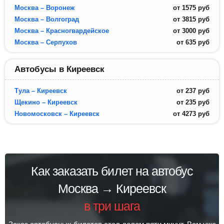
Москва – Воронеж
от
1575
руб
Москва – Волгоград
от
3815
руб
Москва – Красногвардейское
от
3000
руб
Москва – Серпухов
от
635
руб
Автобусы в Киреевск
Тула – Киреевск
от
237
руб
Щекино – Киреевск
от
235
руб
Новомосковск – Киреевск
от
4273
руб
Как заказать билет на автобус
Москва → Киреевск
в три шага