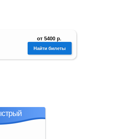
2121
руб.
от
от
5400
р.
Найти билет
Найти билеты
ыстрый