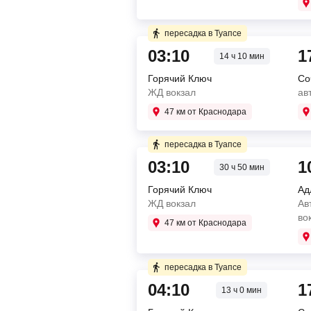
Автобусная остановка "
остановка Дагомыс (При
14:30
Адлер
Купите два билета отдельн
пересадка в Туапсе
Адлер аэропорт
пересадка в Туапсе 5 ч 20 м
4 ч 50 мин в пути
03:10
1
14 ч 10 мин
4 ч 20 мин в пути
Горячий Ключ
Со
02:50
Усть-Лабинск
ЖД вокзал
ав
АЗС у поста ДПС
13:00
Туапсе
07:40
Туапсе
47 км от Краснодара
автовокзал Туапсе
Автобусная остановка "
17:20
Сочи
Купите два билета отдельн
пересадка в Туапсе
автовокзал Сочи
3 ч 30 мин в пути
03:10
1
30 ч 50 мин
пересадка в Туапсе 22 ч 50 
Горячий Ключ
Ад
03:10
Горячий Ключ
3 ч 30 мин в пути
ЖД вокзал
Ав
ЖД вокзал
во
06:40
Туапсе
47 км от Краснодара
06:30
Туапсе
Автовокзал
ТЦ "Красная Площадь", "
10:00
Адлер
Купите два билета отдельн
пересадка в Туапсе
Автобусная остановка «
пересадка в Туапсе 6 ч 20 м
3 ч 30 мин в пути
04:10
1
13 ч 0 мин
4 ч 20 мин в пути