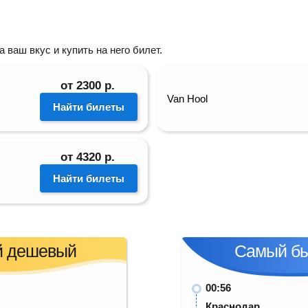
мин
ваш вкус и купить на него билет.
Мест:20 (Bus)
ин Магнит)
от
2300
р.
Van Hool
Найти билеты
от
4320
р.
Найти билеты
 дешевый
Самый б
00:56
Краснодар