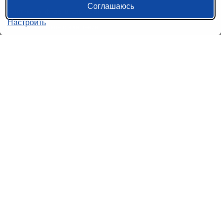
Соглашаюсь
Политика конфиденциальности
Настроить
Пользовательское соглашение
Справочная информация
Возврат билетов на автобус
Наши сервисы
Авиабилеты
Ж/Д Билеты
Электрички
Автобусы
Маршрутки
Попутки
Ссылки на наши соцсети