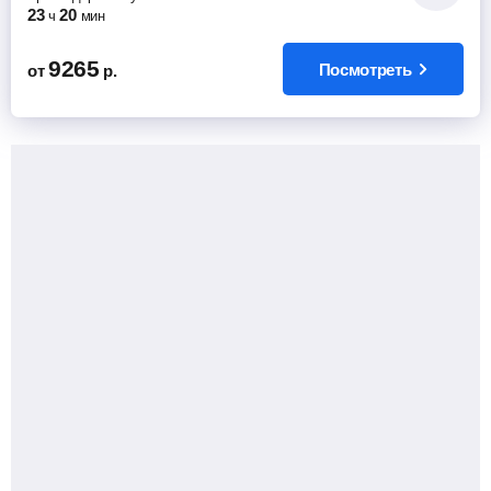
23
20
ч
мин
9265
Посмотреть
от
р.