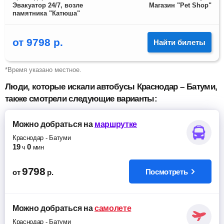
Эвакуатор 24/7, возле
Магазин "Pet Shop"
памятника "Катюша"
от
9798
р.
Найти билеты
*Время указано местное.
Люди, которые искали автобусы Краснодар – Батуми,
также смотрели следующие варианты:
Можно добраться
на
маршрутке
Краснодар
-
Батуми
19
0
ч
мин
9798
Посмотреть
от
р.
Можно добраться
на
самолете
Краснодар
-
Батуми