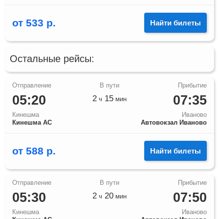
от
533
р.
Найти билеты
Остальные рейсы:
05:20
07:35
2
15
ч
мин
Кинешма
Иваново
Кинешма АС
Автовокзал Иваново
от
588
р.
Найти билеты
05:30
07:50
2
20
ч
мин
Кинешма
Иваново