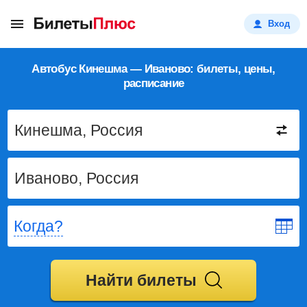
Вход
Автобус Кинешма — Иваново: билеты, цены,
расписание
Когда?
Найти билеты