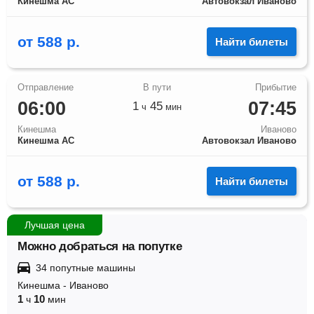
Кинешма АС
Автовокзал Иваново
от
588
р.
Найти билеты
06:00
07:45
1
45
ч
мин
Кинешма
Иваново
Кинешма АС
Автовокзал Иваново
от
588
р.
Найти билеты
Лучшая цена
Можно добраться на попутке
34 попутные машины
Кинешма
-
Иваново
1
10
ч
мин