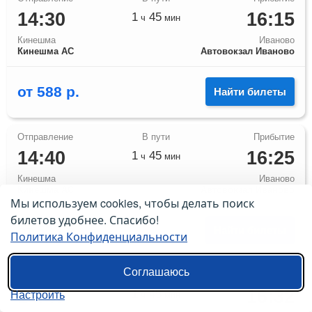
14:30
16:15
1
45
ч
мин
Кинешма
Иваново
Кинешма АС
Автовокзал Иваново
от
588
р.
Найти билеты
14:40
16:25
1
45
ч
мин
Кинешма
Иваново
Кинешма АС
Автовокзал Иваново
Мы используем cookies, чтобы делать поиск
билетов удобнее. Спасибо!
от
533
р.
Найти билеты
Политика Конфиденциальности
Соглашаюсь
14:47
16:32
1
45
Настроить
ч
мин