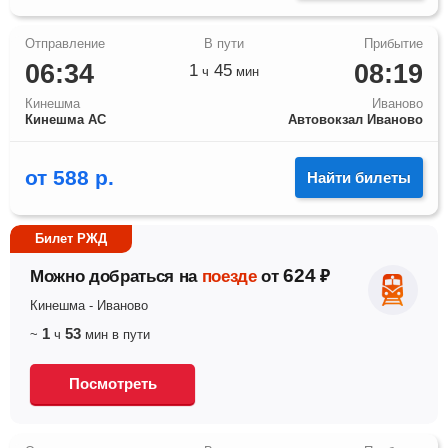
06:34
08:19
1
45
ч
мин
Кинешма
Иваново
Кинешма АС
Автовокзал Иваново
от
588
р.
Найти билеты
Билет РЖД
624
Можно добраться на
поезде
от
₽
Кинешма
-
Иваново
1
53
~
ч
мин
в пути
Посмотреть