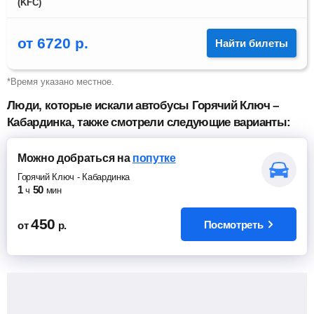
(KFC)
от
6720
р.
Найти билеты
*Время указано местное.
Люди, которые искали автобусы Горячий Ключ –
Кабардинка, также смотрели следующие варианты:
Можно добраться
на
попутке
Горячий Ключ
-
Кабардинка
1
50
ч
мин
450
Посмотреть
от
р.