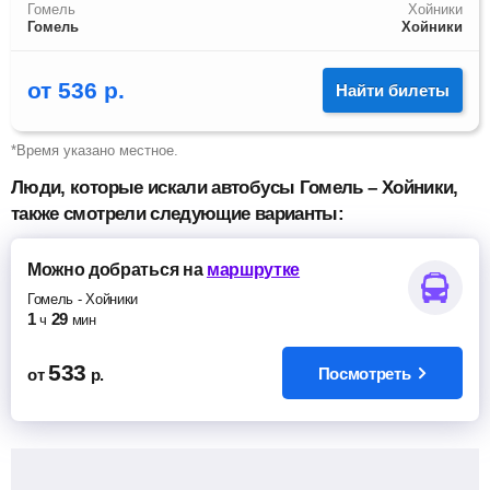
Гомель
Хойники
Гомель
Хойники
от
536
р.
Найти билеты
*Время указано местное.
Люди, которые искали автобусы Гомель – Хойники,
также смотрели следующие варианты:
Можно добраться
на
маршрутке
Гомель
-
Хойники
1
29
ч
мин
533
Посмотреть
от
р.