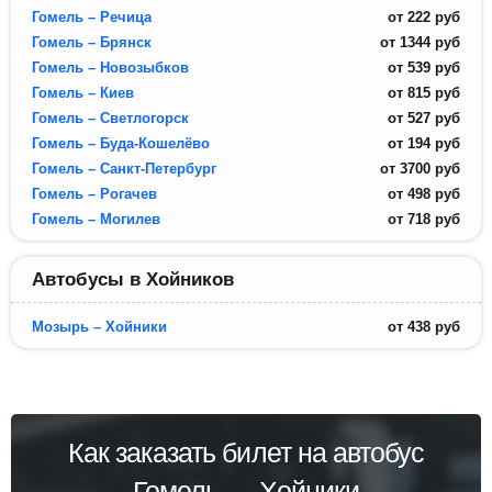
Гомель – Речица
от
222
руб
Гомель – Брянск
от
1344
руб
Гомель – Новозыбков
от
539
руб
Гомель – Киев
от
815
руб
Гомель – Светлогорск
от
527
руб
Гомель – Буда-Кошелёво
от
194
руб
Гомель – Санкт-Петербург
от
3700
руб
Гомель – Рогачев
от
498
руб
Гомель – Могилев
от
718
руб
Автобусы в Хойников
Мозырь – Хойники
от
438
руб
Как заказать билет на автобус
Гомель → Хойники