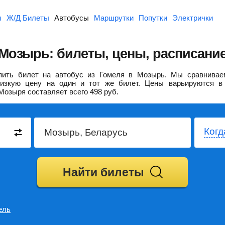
ы
Ж/Д Билеты
Автобусы
Маршрутки
Попутки
Электрички
Мозырь: билеты, цены, расписани
ить билет на автобус из Гомеля в Мозырь.
Мы сравнивае
изкую цену на один и тот же билет. Цены варьируются в 
Мозыря составляет всего
498
руб.
Когд
Найти билеты
ель