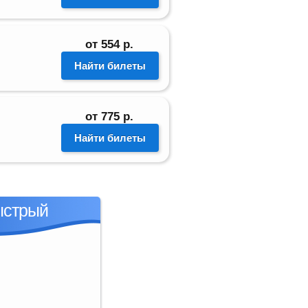
от
554
р.
Найти билеты
от
775
р.
Найти билеты
ыстрый