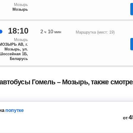
Мозырь
Мозырь
18:10
2
10
ч
мин
Маршрутка (мест: 19)
Мозырь
МОЗЫРЬ АВ, г.
Мозырь, ул.
Шоссейная 1Б,
Беларусь
 автобусы Гомель – Мозырь, также смот
на
попутке
4
от