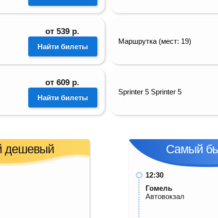
от
539
р.
Маршрутка (мест: 19)
Найти билеты
от
609
р.
Sprinter 5 Sprinter 5
Найти билеты
 дешевый
Самый б
12:30
Гомель
Автовокзал