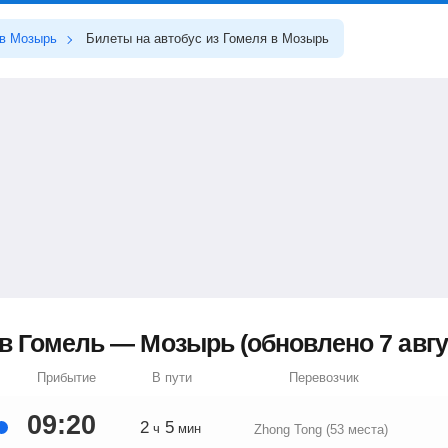
в Мозырь
Билеты на автобус из Гомеля в Мозырь
в Гомель — Мозырь (обновлено 7 авгус
Прибытие
В пути
Перевозчик
09:20
2
5
ч
мин
Zhong Tong (53 места)