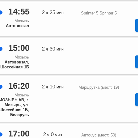
14:55
2
25
ч
мин
Sprinter 5 Sprinter 5
Мозырь
Автовокзал
15:00
2
30
ч
мин
Мозырь
Автовокзал,
.Шоссейная 1Б
16:20
2
10
ч
мин
Маршрутка (мест: 19)
Мозырь
МОЗЫРЬ АВ, г.
Мозырь, ул.
Шоссейная 1Б,
Беларусь
17:00
2
0
ч
мин
Автобус (мест: 50)