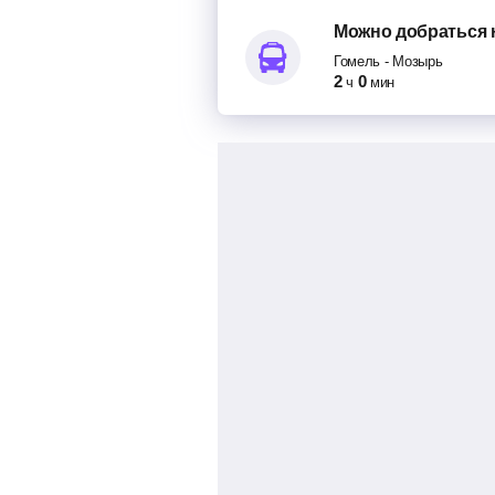
Можно добраться
Гомель
-
Мозырь
2
0
ч
мин