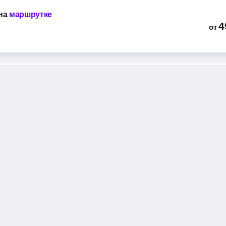
на
маршрутке
4
от