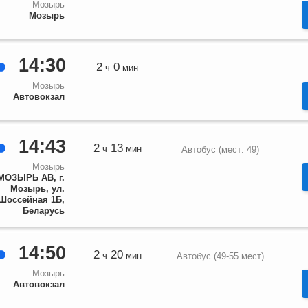
Мозырь
Мозырь
14:30
2
0
ч
мин
Мозырь
Автовокзал
14:43
2
13
ч
мин
Автобус (мест: 49)
Мозырь
МОЗЫРЬ АВ, г.
Мозырь, ул.
Шоссейная 1Б,
Беларусь
14:50
2
20
ч
мин
Автобус (49-55 мест)
Мозырь
Автовокзал