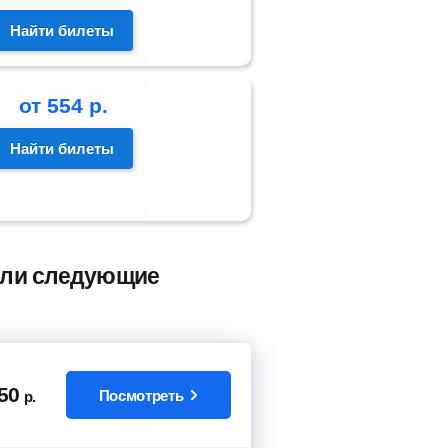
Найти билеты
от
554
р.
Найти билеты
рели следующие
50
Посмотреть
р.