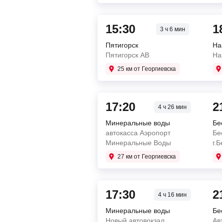
15:30
1
3 ч 6 мин
Пятигорск
На
Пятигорск АВ
На
25 км от Георгиевска
17:20
2
4 ч 26 мин
Минеральные воды
Бе
автокасса Аэропорт
Бе
Минеральные Воды
г.
27 км от Георгиевска
17:30
2
4 ч 16 мин
Минеральные воды
Бе
Новый автовокзал
Ав