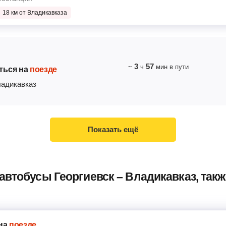
18 км от Владикавказа
3
57
~
ч
мин
в пути
ться на
поезде
адикавказ
Показать ещё
автобусы Георгиевск – Владикавказ, так
на
поезде