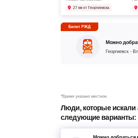
27 км от Георгиевска
Билет РЖД
Можно добра
Георгиевск
-
Вл
*Время указано местное.
Люди, которые искали 
следующие варианты:
Можно добраться