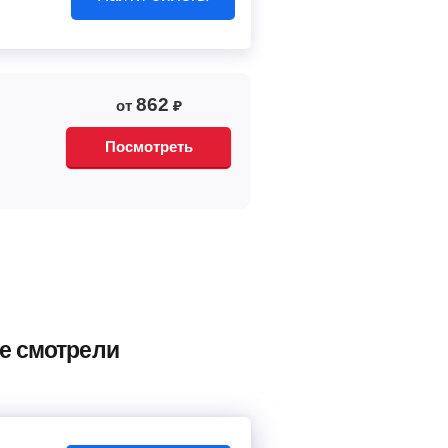
862
от
₽
Посмотреть
же смотрели