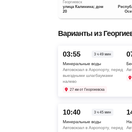
Георгиевск
улица Калинина; дом
Респуб
20
Осе
Варианты из Георгиев
03:55
0
3 ч 49 мин
Минеральные воды
Бе
Автовокзал в Аэропорту, перед
Ав
выездными шлагбаумами
налево
27 км от Георгиевска
10:40
1
3 ч 45 мин
Минеральные воды
На
Автовокзал в Аэропорту, перед
Ав