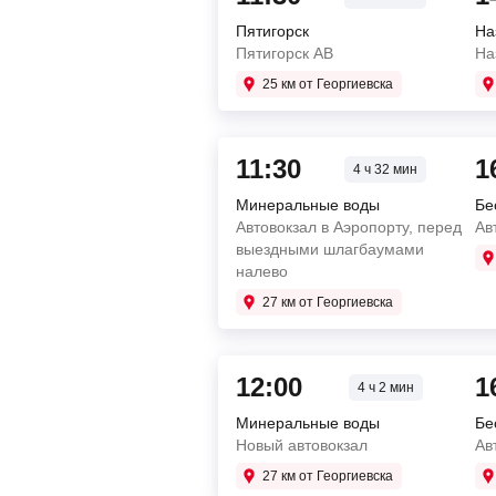
Пятигорск
На
Пятигорск АВ
На
25 км от Георгиевска
11:30
1
4 ч 32 мин
Минеральные воды
Бе
Автовокзал в Аэропорту, перед
Ав
выездными шлагбаумами
налево
27 км от Георгиевска
12:00
1
4 ч 2 мин
Минеральные воды
Бе
Новый автовокзал
Ав
27 км от Георгиевска