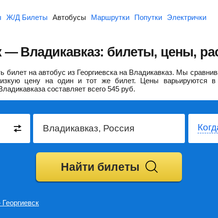
ы
Ж/Д Билеты
Автобусы
Маршрутки
Попутки
Электрички
к — Владикавказ: билеты, цены, ра
 билет на автобус из Георгиевска на Владикавказ.
Мы сравнив
изкую цену на один и тот же билет. Цены варьируются в 
Владикавказа составляет всего
545
руб.
Когд
Найти билеты
 Георгиевск