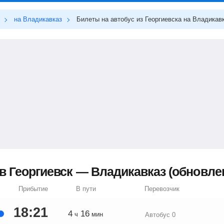
на Владикавказ
Билеты на автобус из Георгиевска на Владикав
 Георгиевск — Владикавказ (обновлено
Прибытие
В пути
Перевозчик
18:21
4
16
ч
мин
Автобус 0