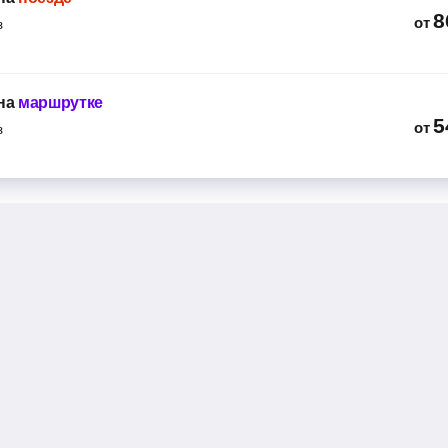
8
от
з
на
маршрутке
5
от
з