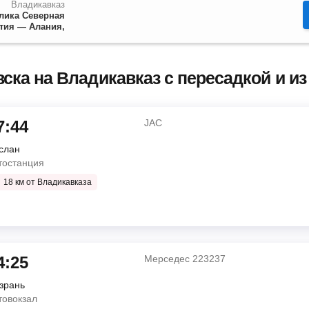
Владикавказ
лика Северная
тия — Алания,
ска на Владикавказ с пересадкой и из
7:44
JAC
слан
тостанция
18 км от Владикавказа
4:25
Мерседес 223237
зрань
товокзал