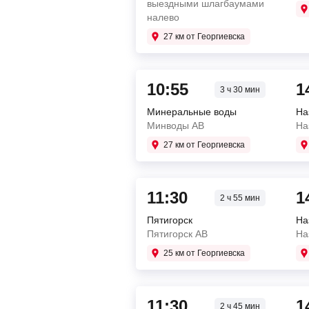
выездными шлагбаумами
налево
27 км от Георгиевска
10:55
1
3 ч 30 мин
Минеральные воды
На
Минводы АВ
На
27 км от Георгиевска
11:30
1
2 ч 55 мин
Пятигорск
На
Пятигорск АВ
На
25 км от Георгиевска
11:30
1
2 ч 45 мин