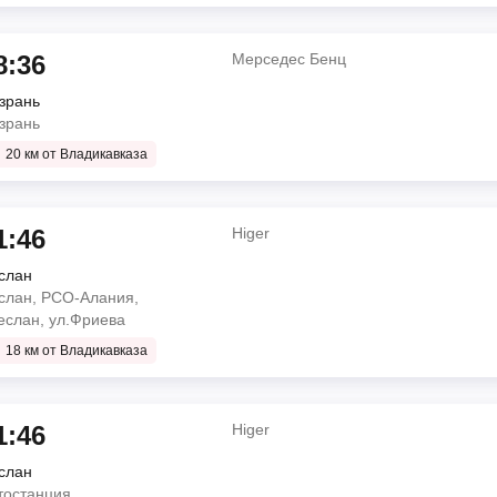
8:36
Мерседес Бенц
зрань
зрань
20 км от Владикавказа
1:46
Higer
слан
слан, РСО-Алания,
Беслан, ул.Фриева
18 км от Владикавказа
1:46
Higer
слан
тостанция