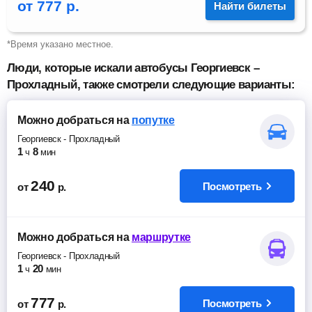
от
777
р.
Найти билеты
*Время указано местное.
Люди, которые искали автобусы Георгиевск –
Прохладный, также смотрели следующие варианты:
Можно добраться
на
попутке
Георгиевск
-
Прохладный
1
8
ч
мин
240
Посмотреть
от
р.
Можно добраться
на
маршрутке
Георгиевск
-
Прохладный
1
20
ч
мин
777
Посмотреть
от
р.