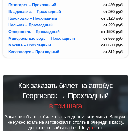
Пятигорск – Прохладный
от
499
руб
Владикавказ – Прохладный
от
595
руб
Краснодар – Прохладный
от
3120
руб
Нальчик – Прохладный
от
220
руб
Ставрополь – Прохладный
от
1508
руб
Минеральные воды – Прохладный
от
666
руб
Москва – Прохладный
от
6600
руб
Кисловодск – Прохладный
от
812
руб
Как заказать билет на автобус
Георгиевск → Прохладный
в три шага
Заказ автобусных билетов стал делом пяти минут. Вам уже
не нужно ехать на автовокзал и стоять в очереди в кассу,
достаточно зайти на bus.bilety
plus
.ru.