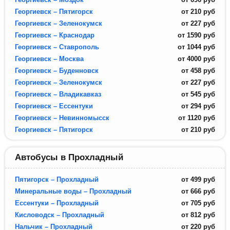
Георгиевск – Пятигорск
от
210
руб
Георгиевск – Зеленокумск
от
227
руб
Георгиевск – Краснодар
от
1590
руб
Георгиевск – Ставрополь
от
1044
руб
Георгиевск – Москва
от
4000
руб
Георгиевск – Буденновск
от
458
руб
Георгиевск – Зеленокумск
от
227
руб
Георгиевск – Владикавказ
от
545
руб
Георгиевск – Ессентуки
от
294
руб
Георгиевск – Невинномысск
от
1120
руб
Георгиевск – Пятигорск
от
210
руб
Автобусы в Прохладный
Пятигорск – Прохладный
от
499
руб
Минеральные воды – Прохладный
от
666
руб
Ессентуки – Прохладный
от
705
руб
Кисловодск – Прохладный
от
812
руб
Нальчик – Прохладный
от
220
руб